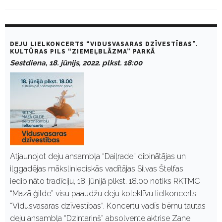
D
a
DEJU LIELKONCERTS “VIDUSVASARAS DZĪVESTĪBAS”.
y
KULTŪRAS PILS “ZIEMEĻBLĀZMA” PARKĀ
:
Sestdiena, 18. jūnijs, 2022. plkst. 18:00
J
ū
n
i
j
s
1
8
,
2
0
Atjaunojot deju ansambļa “Daiļrade” dibinātājas un
2
ilggadējas mākslinieciskās vadītājas Silvas Štelfas
2
iedibināto tradīciju, 18. jūnijā plkst. 18.00 notiks RKTMC
“Mazā ģilde” visu paaudžu deju kolektīvu lielkoncerts
“Vidusvasaras dzīvestības”. Koncertu vadīs bērnu tautas
deju ansambļa “Dzintariņš” absolvente aktrise Zane