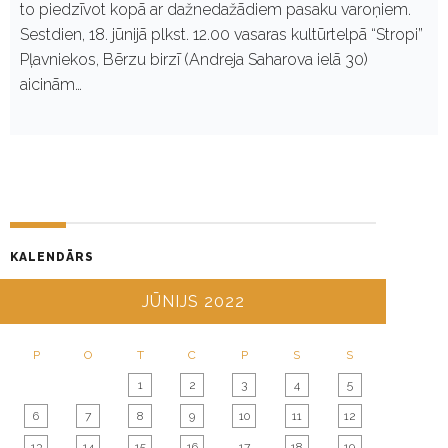
to piedzīvot kopā ar dažnedažādiem pasaku varoņiem.
Sestdien, 18. jūnijā plkst. 12.00 vasaras kultūrtelpā “Stropi”
Pļavniekos, Bērzu birzī (Andreja Saharova ielā 30)
aicinām…
KALENDĀRS
JŪNIJS 2022
P
O
T
C
P
S
S
1
2
3
4
5
6
7
8
9
10
11
12
13
14
15
16
17
18
19