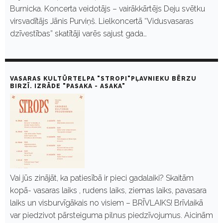
Burnicka. Koncerta veidotājs – vairākkārtējs Deju svētku
virsvadītājs Jānis Purviņš. Lielkoncertā “Vidusvasaras
dzīvestības” skatītāji varēs sajust gada…
VASARAS KULTŪRTELPA "STROPI"PĻAVNIEKU BĒRZU
BIRZĪ. IZRĀDE "PASAKA - ASAKA"
Vai jūs zinājāt, ka patiesībā ir pieci gadalaiki? Skaitām
kopā- vasaras laiks , rudens laiks, ziemas laiks, pavasara
laiks un visburvīgākais no visiem – BRĪVLAIKS! Brīvlaikā
var piedzivot pārsteiguma pilnus piedzīvojumus. Aicinām