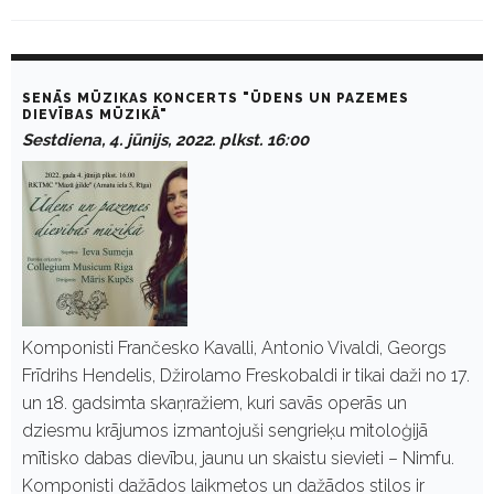
D
a
SENĀS MŪZIKAS KONCERTS "ŪDENS UN PAZEMES
y
DIEVĪBAS MŪZIKĀ"
:
Sestdiena, 4. jūnijs, 2022. plkst. 16:00
J
ū
n
i
j
s
4
,
2
0
2
Komponisti Frančesko Kavalli, Antonio Vivaldi, Georgs
2
Frīdrihs Hendelis, Džirolamo Freskobaldi ir tikai daži no 17.
un 18. gadsimta skaņražiem, kuri savās operās un
dziesmu krājumos izmantojuši sengrieķu mitoloģijā
mītisko dabas dievību, jaunu un skaistu sievieti – Nimfu.
Komponisti dažādos laikmetos un dažādos stilos ir