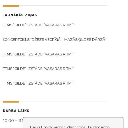
JAUNĀKĀS ZIŅAS
TTMS “ĢILDE” IZSTĀDE “VASARAS RITMI”
KONCERTCIKLS “DŽEZS VECRĪGĀ – MAZĀS ĢILDES DĀRZĀ”
TTMS “ĢILDE” IZSTĀDE “VASARAS RITMI”
TTMS “ĢILDE” IZSTĀDE “VASARAS RITMI”
TTMS “ĢILDE” IZSTĀDE “VASARAS RITMI”
DARBA LAIKS
10:00 - 18:30
Lai šī tīmekļvietne darbotos, tā izmanto