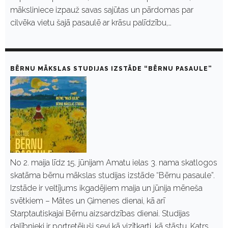
māksliniece izpauž savas sajūtas un pārdomas par
cilvēka vietu šajā pasaulē ar krāsu palīdzību,…
BĒRNU MĀKSLAS STUDIJAS IZSTĀDE “BĒRNU PASAULE”
No 2. maija līdz 15. jūnijam Amatu ielas 3. nama skatlogos
skatāma bērnu mākslas studijas izstāde “Bērnu pasaule”.
Izstāde ir veltījums ikgadējiem maija un jūnija mēneša
svētkiem – Mātes un Ģimenes dienai, kā arī
Starptautiskajai Bērnu aizsardzības dienai. Studijas
dalībnieki ir portretējuši sevi kā vizītkarti, kā stāstu. Katrs