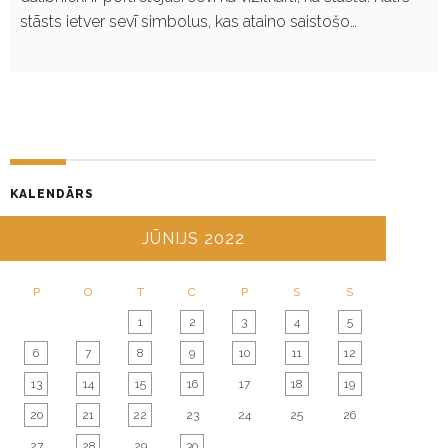
stāsts ietver sevī simbolus, kas ataino saistošo…
KALENDĀRS
JŪNIJS 2022
P
O
T
C
P
S
S
1
2
3
4
5
6
7
8
9
10
11
12
13
14
15
16
17
18
19
20
21
22
23
24
25
26
27
28
29
30