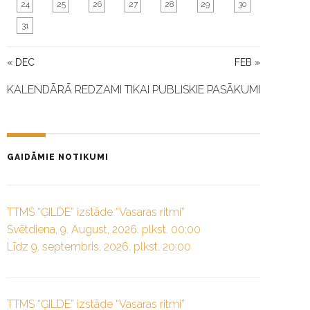
24
25
26
27
28
29
30
31
« DEC
FEB »
KALENDĀRĀ REDZAMI TIKAI PUBLISKIE PASĀKUMI
GAIDĀMIE NOTIKUMI
TTMS “ĢILDE” izstāde “Vasaras ritmi”
Svētdiena, 9. August, 2026. plkst. 00:00
Līdz 9. septembris, 2026. plkst. 20:00
TTMS “ĢILDE” izstāde “Vasaras ritmi”