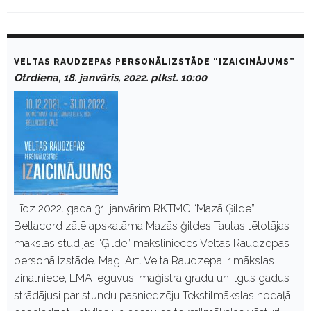
D
a
VELTAS RAUDZEPAS PERSONĀLIZSTĀDE “IZAICINĀJUMS”
y
Otrdiena, 18. janvāris, 2022. plkst. 10:00
:
J
a
n
v
ā
r
i
s
1
8
Līdz 2022. gada 31. janvārim RKTMC “Mazā Ģilde”
,
Bellacord zālē apskatāma Mazās ģildes Tautas tēlotājas
2
0
mākslas studijas “Ģilde” mākslinieces Veltas Raudzepas
2
personālizstāde. Mag. Art. Velta Raudzepa ir mākslas
2
zinātniece, LMA ieguvusi maģistra grādu un ilgus gadus
strādājusi par stundu pasniedzēju Tekstilmākslas nodaļā,