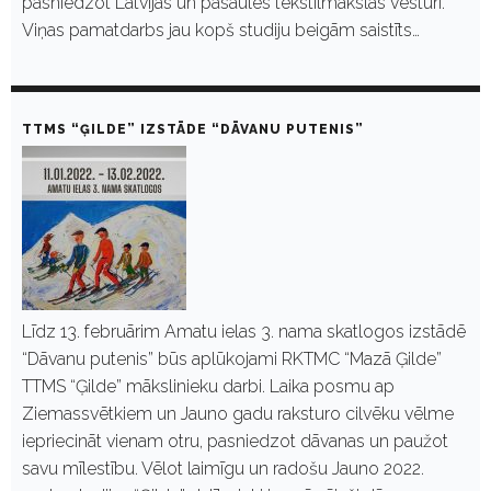
pasniedzot Latvijas un pasaules tekstilmākslas vēsturi.
Viņas pamatdarbs jau kopš studiju beigām saistīts…
TTMS “ĢILDE” IZSTĀDE “DĀVANU PUTENIS”
Līdz 13. februārim Amatu ielas 3. nama skatlogos izstādē
“Dāvanu putenis” būs aplūkojami RKTMC “Mazā Ģilde”
TTMS “Ģilde” mākslinieku darbi. Laika posmu ap
Ziemassvētkiem un Jauno gadu raksturo cilvēku vēlme
iepriecināt vienam otru, pasniedzot dāvanas un paužot
savu mīlestību. Vēlot laimīgu un radošu Jauno 2022.