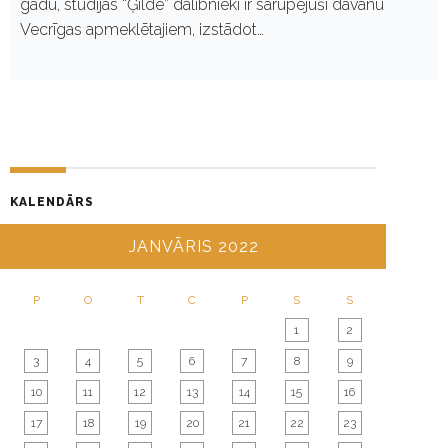
gadu, studijas “Ģilde” dalībnieki ir sarūpējuši dāvanu
Vecrīgas apmeklētajiem, izstādot…
KALENDĀRS
JANVĀRIS 2022
P
O
T
C
P
S
S
1
2
3
4
5
6
7
8
9
10
11
12
13
14
15
16
17
18
19
20
21
22
23