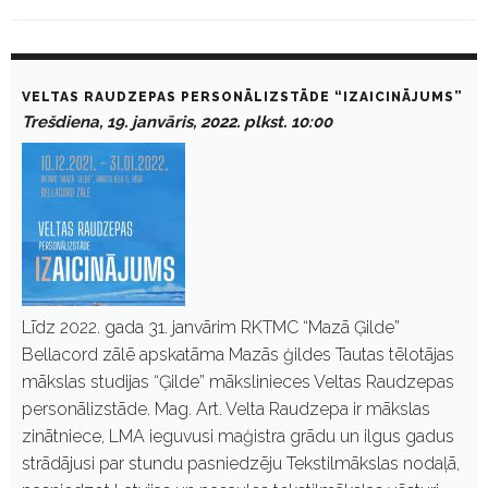
D
a
VELTAS RAUDZEPAS PERSONĀLIZSTĀDE “IZAICINĀJUMS”
y
Trešdiena, 19. janvāris, 2022. plkst. 10:00
:
J
a
n
v
ā
r
i
s
1
9
Līdz 2022. gada 31. janvārim RKTMC “Mazā Ģilde”
,
Bellacord zālē apskatāma Mazās ģildes Tautas tēlotājas
2
0
mākslas studijas “Ģilde” mākslinieces Veltas Raudzepas
2
personālizstāde. Mag. Art. Velta Raudzepa ir mākslas
2
zinātniece, LMA ieguvusi maģistra grādu un ilgus gadus
strādājusi par stundu pasniedzēju Tekstilmākslas nodaļā,