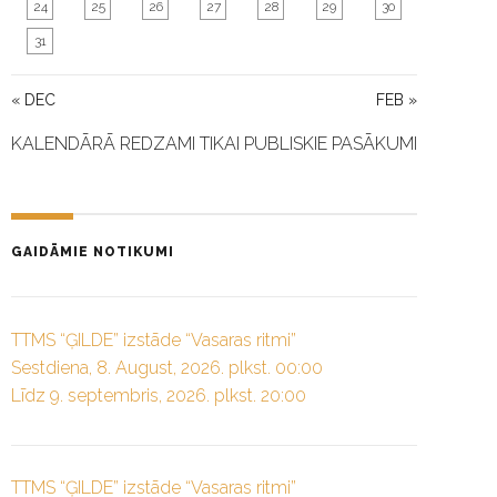
24
25
26
27
28
29
30
31
« DEC
FEB »
KALENDĀRĀ REDZAMI TIKAI PUBLISKIE PASĀKUMI
GAIDĀMIE NOTIKUMI
TTMS “ĢILDE” izstāde “Vasaras ritmi”
Sestdiena, 8. August, 2026. plkst. 00:00
Līdz 9. septembris, 2026. plkst. 20:00
TTMS “ĢILDE” izstāde “Vasaras ritmi”