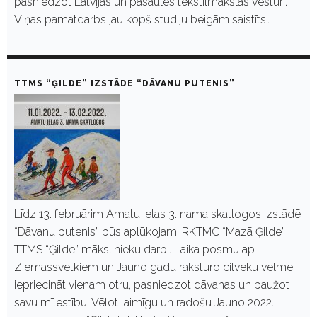
pasniedzot Latvijas un pasaules tekstilmākslas vēsturi.
Viņas pamatdarbs jau kopš studiju beigām saistīts…
TTMS “ĢILDE” IZSTĀDE “DĀVANU PUTENIS”
Līdz 13. februārim Amatu ielas 3. nama skatlogos izstādē
“Dāvanu putenis” būs aplūkojami RKTMC “Mazā Ģilde”
TTMS “Ģilde” mākslinieku darbi. Laika posmu ap
Ziemassvētkiem un Jauno gadu raksturo cilvēku vēlme
iepriecināt vienam otru, pasniedzot dāvanas un paužot
savu mīlestību. Vēlot laimīgu un radošu Jauno 2022.