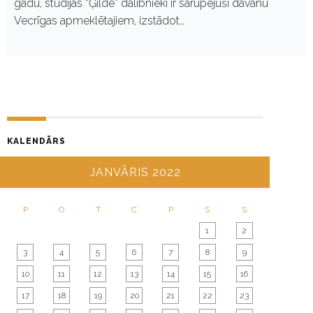
gadu, studijas “Ģilde” dalībnieki ir sarūpējuši dāvanu
Vecrīgas apmeklētajiem, izstādot…
KALENDĀRS
JANVĀRIS 2022
P
O
T
C
P
S
S
1
2
3
4
5
6
7
8
9
10
11
12
13
14
15
16
17
18
19
20
21
22
23