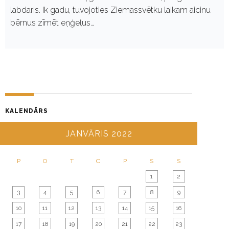
labdaris. Ik gadu, tuvojoties Ziemassvētku laikam aicinu
bērnus zīmēt eņģeļus…
KALENDĀRS
JANVĀRIS 2022
P
O
T
C
P
S
S
1
2
3
4
5
6
7
8
9
10
11
12
13
14
15
16
17
18
19
20
21
22
23