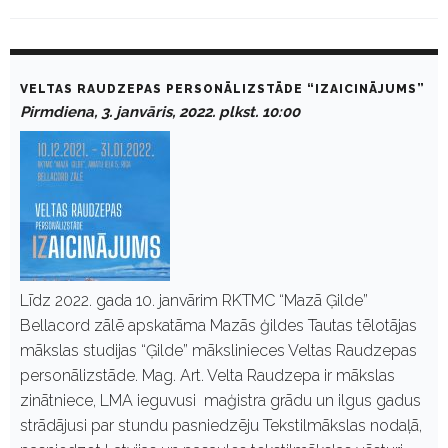
D
a
VELTAS RAUDZEPAS PERSONĀLIZSTĀDE “IZAICINĀJUMS”
y
Pirmdiena, 3. janvāris, 2022. plkst. 10:00
:
J
a
n
v
ā
r
i
s
3
,
Līdz 2022. gada 10. janvārim RKTMC “Mazā Ģilde”
2
Bellacord zālē apskatāma Mazās ģildes Tautas tēlotājas
0
2
mākslas studijas “Ģilde” mākslinieces Veltas Raudzepas
2
personālizstāde. Mag. Art. Velta Raudzepa ir mākslas
zinātniece, LMA ieguvusi maģistra grādu un ilgus gadus
strādājusi par stundu pasniedzēju Tekstilmākslas nodaļā,