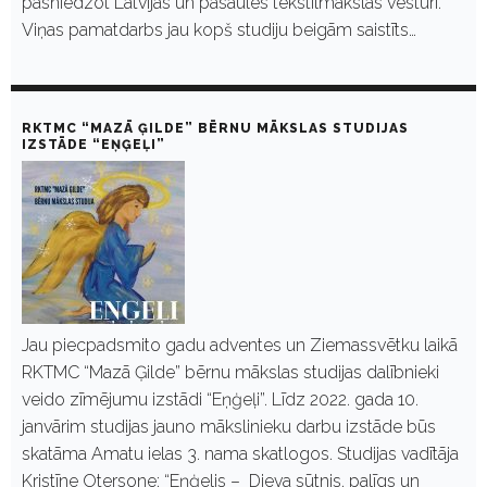
pasniedzot Latvijas un pasaules tekstilmākslas vēsturi.
Viņas pamatdarbs jau kopš studiju beigām saistīts…
RKTMC “MAZĀ ĢILDE” BĒRNU MĀKSLAS STUDIJAS
IZSTĀDE “EŅĢEĻI”
Jau piecpadsmito gadu adventes un Ziemassvētku laikā
RKTMC “Mazā Ģilde” bērnu mākslas studijas dalībnieki
veido zīmējumu izstādi “Eņģeļi”. Līdz 2022. gada 10.
janvārim studijas jauno mākslinieku darbu izstāde būs
skatāma Amatu ielas 3. nama skatlogos. Studijas vadītāja
Kristīne Otersone: “Eņģelis – Dieva sūtnis, palīgs un