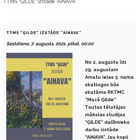
TTMS “ĢILDE” izstāde ”AINAVA”
TTMS “ĢILDE” IZSTĀDE ''AINAVA''
Sestdiena, 7. augusts, 2021. plkst. 00:00
No 2. augusta īdz
29. augustam
Amatu ielas 3. nama
skatlogos būs
skatāma RKTMC
“Mazā Ģilde”
Tautas tēlotājas
mākslas studijas
“ĢILDE” dalībnieku
darbu izstāde
“AINAVA”.
Jau kopš