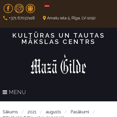
S
Fb
In
Dr
k
i
call
place
+371 67037418
Amatu iela 5, Rīga. LV-1050
p
t
KULTŪRAS UN TAUTAS
o
MĀKSLAS CENTRS
c
o
n
t
e
n
t
MENU
Sākums
/
2021
/
augusts
/
Pasākumi
/