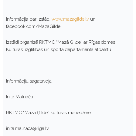
Informācija par izstādi
www.mazagilde.lv
un
facebook.com/MazaGilde.
Izstādi organizē RKTMC “Mazā Ģilde” ar Rīgas domes
Kultūras, izglītības un sporta departamenta atbalstu.
Informāciju sagatavoja:
Inita Malnača
RKTMC “Mazā Ģilde” kultūras menedžere
inita.malnaca@riga.lv