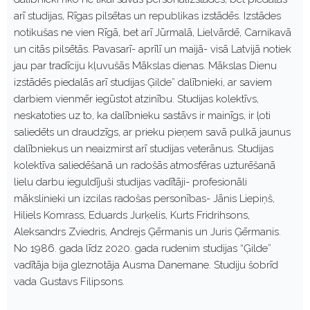
arī studijas, Rīgas pilsētas un republikas izstādēs. Izstādes
notikušas ne vien Rīgā, bet arī Jūrmalā, Lielvārdē, Carnikavā
un citās pilsētās. Pavasarī- aprīlī un maijā- visā Latvijā notiek
jau par tradīciju kļuvušās Mākslas dienas. Mākslas Dienu
izstādēs piedalās arī studijas Ģilde” dalībnieki, ar saviem
darbiem vienmēr iegūstot atzinību. Studijas kolektīvs,
neskatoties uz to, ka dalībnieku sastāvs ir mainīgs, ir ļoti
saliedēts un draudzīgs, ar prieku pieņem savā pulkā jaunus
dalībniekus un neaizmirst arī studijas veterānus. Studijas
kolektīva saliedēšanā un radošās atmosfēras uzturēšanā
lielu darbu ieguldījuši studijas vadītāji- profesionāli
mākslinieki un izcilas radošas personības- Jānis Liepiņš,
Hiliels Komrass, Eduards Jurķelis, Kurts Fridrihsons,
Aleksandrs Zviedris, Andrejs Ģērmanis un Juris Ģērmanis.
No 1986. gada līdz 2020. gada rudenim studijas “Ģilde”
vadītāja bija gleznotāja Ausma Danemane. Studiju šobrīd
vada Gustavs Filipsons.