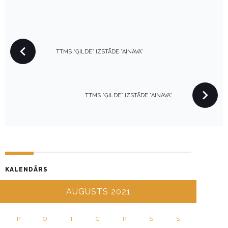
P
TTMS “ĢILDE” IZSTĀDE ”AINAVA”
O
S
T
N
TTMS “ĢILDE” IZSTĀDE ”AINAVA”
A
V
I
G
A
KALENDĀRS
T
I
AUGUSTS 2021
O
N
P
O
T
C
P
S
S