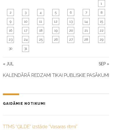
1
2
3
4
5
6
7
8
9
10
11
12
13
14
15
16
17
18
19
20
21
22
23
24
25
26
27
28
29
30
31
« JUL
SEP »
KALENDĀRĀ REDZAMI TIKAI PUBLISKIE PASĀKUMI
GAIDĀMIE NOTIKUMI
TTMS “ĢILDE” izstāde “Vasaras ritmi”