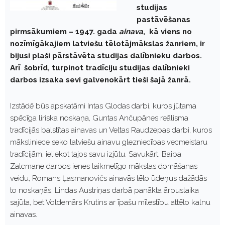
studijas
pastāvēšanas
pirmsākumiem – 1947. gada
ainava
, kā viens no
nozīmīgākajiem latviešu tēlotājmākslas žanriem, ir
bijusi plaši pārstāvēta studijas dalībnieku darbos.
Arī šobrīd, turpinot tradīciju studijas dalībnieki
darbos izsaka sevi galvenokārt tieši šajā žanrā.
Izstādē būs apskatāmi Intas Glodas darbi, kuros jūtama
spēcīga liriska noskaņa, Guntas Ančupānes reālisma
tradīcijās balstītas ainavas un Veltas Raudzepas darbi, kuros
māksliniece seko latviešu ainavu glezniecības vecmeistaru
tradīcijām, ieliekot tajos savu izjūtu. Savukārt, Baiba
Zalcmane darbos ienes laikmetīgo mākslas domāšanas
veidu, Romans Ļasmanovičs ainavās tēlo ūdeņus dažādās
to noskaņās, Lindas Austriņas darbā panākta ārpuslaika
sajūta, bet Voldemārs Krutins ar īpašu mīlestību attēlo kalnu
ainavas.