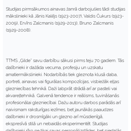
Studijas pirmsākumos ainavas žanrā darbojušies tādi studijas
mākslinieki kā Jānis Kalējs (1923-2007), Valdis Čukurs (1923-
2009), Ervīns Zalcmanis (1929-2013), Bruno Zalcmanis
(1929-2008).
TTMS „Ģilde” savu darbību sākusi pirms teju 70 gadiem. Tās
dalībnieki ir dažāda vecuma, profesiju un uzskatu
amatiermākslinieki. Nodarbībās tiek gleznota klusā daba,
portreti, ainavas vai figurālas kompozīcijas, visbiežāk eļļas
glezniecības tehnikā. Daži labprāt strādā arī ar pasteli vai
akvareļtehnikā. Galvenā tendence ir reālisms, tuvināšanās
profesionālai glezniecībai. Dažu autoru darbos parādās arī
naivismam raksturīgas iezīmes, bet jaunākās paaudzes
dalībnieki ir drosmīgāki un glezno arī mūsdienīgā,
ekspresīvā stilā un nebaidās eksperimentēt. Studijas
dalībnieki rīko ne tikai savas personālizstādes, bet piedalās