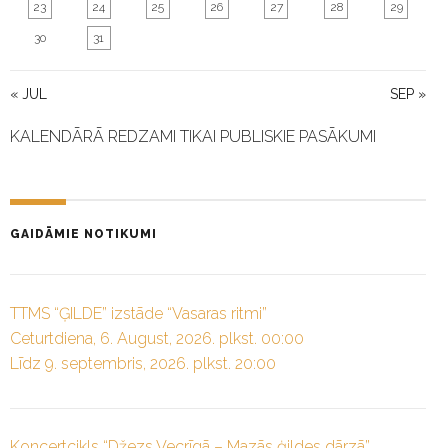
23
24
25
26
27
28
29
30
31
« JUL
SEP »
KALENDĀRĀ REDZAMI TIKAI PUBLISKIE PASĀKUMI
GAIDĀMIE NOTIKUMI
TTMS “ĢILDE” izstāde “Vasaras ritmi”
Ceturtdiena, 6. August, 2026. plkst. 00:00
Līdz 9. septembris, 2026. plkst. 20:00
Koncertcikls “Džezs Vecrīgā – Mazās ģildes dārzā”