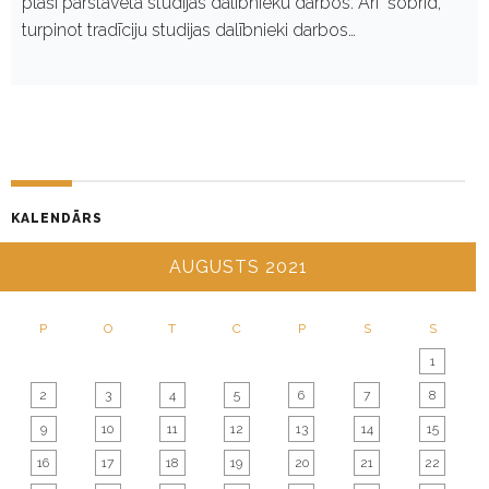
plaši pārstāvēta studijas dalībnieku darbos. Arī šobrīd,
turpinot tradīciju studijas dalībnieki darbos…
KALENDĀRS
AUGUSTS 2021
P
O
T
C
P
S
S
1
2
3
4
5
6
7
8
9
10
11
12
13
14
15
16
17
18
19
20
21
22