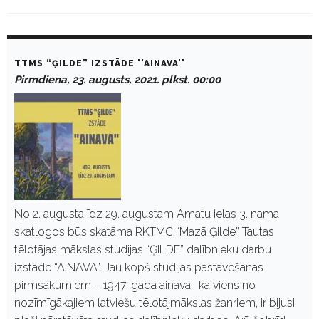
D
a
TTMS “ĢILDE” IZSTĀDE ''AINAVA''
y
Pirmdiena, 23. augusts, 2021. plkst. 00:00
:
A
u
g
u
s
t
2
3
,
2
No 2. augusta īdz 29. augustam Amatu ielas 3. nama
0
skatlogos būs skatāma RKTMC “Mazā Ģilde” Tautas
2
1
tēlotājas mākslas studijas “ĢILDE” dalībnieku darbu
izstāde “AINAVA”. Jau kopš studijas pastāvēšanas
pirmsākumiem – 1947. gada ainava, kā viens no
nozīmīgākajiem latviešu tēlotājmākslas žanriem, ir bijusi