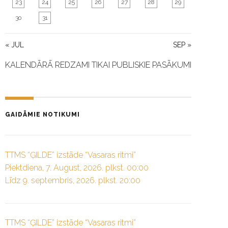
23
24
25
26
27
28
29
30
31
« JUL
SEP »
KALENDĀRĀ REDZAMI TIKAI PUBLISKIE PASĀKUMI
GAIDĀMIE NOTIKUMI
TTMS “ĢILDE” izstāde “Vasaras ritmi”
Piektdiena, 7. August, 2026. plkst. 00:00
Līdz 9. septembris, 2026. plkst. 20:00
TTMS “ĢILDE” izstāde “Vasaras ritmi”