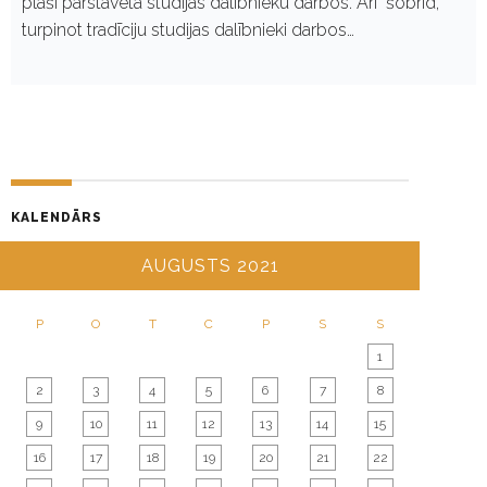
plaši pārstāvēta studijas dalībnieku darbos. Arī šobrīd,
turpinot tradīciju studijas dalībnieki darbos…
KALENDĀRS
AUGUSTS 2021
P
O
T
C
P
S
S
1
2
3
4
5
6
7
8
9
10
11
12
13
14
15
16
17
18
19
20
21
22