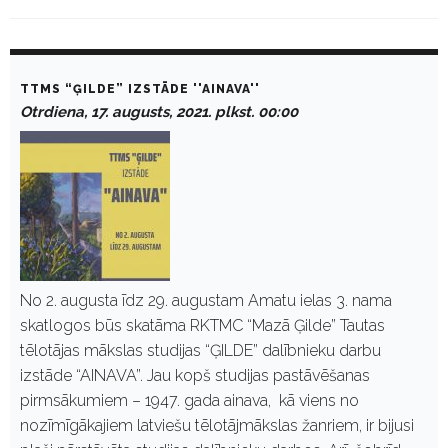
D
a
TTMS “ĢILDE” IZSTĀDE ''AINAVA''
y
Otrdiena, 17. augusts, 2021. plkst. 00:00
:
A
u
g
u
s
t
1
7
,
2
No 2. augusta īdz 29. augustam Amatu ielas 3. nama
0
skatlogos būs skatāma RKTMC “Mazā Ģilde” Tautas
2
1
tēlotājas mākslas studijas “ĢILDE” dalībnieku darbu
izstāde “AINAVA”. Jau kopš studijas pastāvēšanas
pirmsākumiem – 1947. gada ainava, kā viens no
nozīmīgākajiem latviešu tēlotājmākslas žanriem, ir bijusi