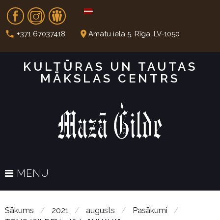
S
Fb
In
Dr
k
i
call
place
+371 67037418
Amatu iela 5, Rīga. LV-1050
p
t
KULTŪRAS UN TAUTAS
o
MĀKSLAS CENTRS
c
o
n
t
e
n
t
MENU
Sākums
/
2021
/
augusts
/
Pasākumi
/