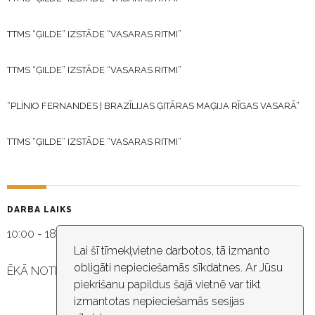
TTMS “ĢILDE” IZSTĀDE “VASARAS RITMI”
TTMS “ĢILDE” IZSTĀDE “VASARAS RITMI”
“PLÍNIO FERNANDES | BRAZĪLIJAS ĢITĀRAS MAĢIJA RĪGAS VASARĀ”
TTMS “ĢILDE” IZSTĀDE “VASARAS RITMI”
DARBA LAIKS
10:00 - 18:30
Lai šī tīmekļvietne darbotos, tā izmanto
obligāti nepieciešamās sīkdatnes. Ar Jūsu
ĒKĀ NOTIEK VIDEO NOVĒROŠANA
piekrišanu papildus šajā vietnē var tikt
izmantotas nepieciešamās sesijas