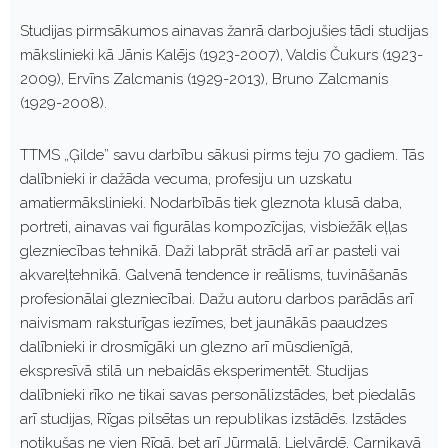
Studijas pirmsākumos ainavas žanrā darbojušies tādi studijas
mākslinieki kā Jānis Kalējs (1923-2007), Valdis Čukurs (1923-
2009), Ervīns Zalcmanis (1929-2013), Bruno Zalcmanis
(1929-2008).
TTMS „Ģilde” savu darbību sākusi pirms teju 70 gadiem. Tās
dalībnieki ir dažāda vecuma, profesiju un uzskatu
amatiermākslinieki. Nodarbībās tiek gleznota klusā daba,
portreti, ainavas vai figurālas kompozīcijas, visbiežāk eļļas
glezniecības tehnikā. Daži labprāt strādā arī ar pasteli vai
akvareļtehnikā. Galvenā tendence ir reālisms, tuvināšanās
profesionālai glezniecībai. Dažu autoru darbos parādās arī
naivismam raksturīgas iezīmes, bet jaunākās paaudzes
dalībnieki ir drosmīgāki un glezno arī mūsdienīgā,
ekspresīvā stilā un nebaidās eksperimentēt. Studijas
dalībnieki rīko ne tikai savas personālizstādes, bet piedalās
arī studijas, Rīgas pilsētas un republikas izstādēs. Izstādes
notikušas ne vien Rīgā, bet arī Jūrmalā, Lielvārdē, Carnikavā