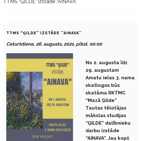
TTMS “ĢILDE” izstāde ”AINAVA”
TTMS “ĢILDE” IZSTĀDE ''AINAVA''
Ceturtdiena, 26. augusts, 2021. plkst. 00:00
No 2. augusta īdz
29. augustam
Amatu ielas 3. nama
skatlogos būs
skatāma RKTMC
“Mazā Ģilde”
Tautas tēlotājas
mākslas studijas
“ĢILDE” dalībnieku
darbu izstāde
“AINAVA”.
Jau kopš