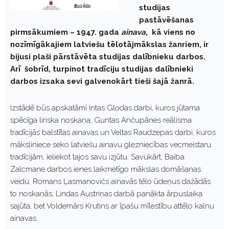
studijas
pastāvēšanas
pirmsākumiem – 1947. gada
ainava
, kā viens no
nozīmīgākajiem latviešu tēlotājmākslas žanriem, ir
bijusi plaši pārstāvēta studijas dalībnieku darbos.
Arī šobrīd, turpinot tradīciju studijas dalībnieki
darbos izsaka sevi galvenokārt tieši šajā žanrā.
Izstādē būs apskatāmi Intas Glodas darbi, kuros jūtama
spēcīga liriska noskaņa, Guntas Ančupānes reālisma
tradīcijās balstītas ainavas un Veltas Raudzepas darbi, kuros
māksliniece seko latviešu ainavu glezniecības vecmeistaru
tradīcijām, ieliekot tajos savu izjūtu. Savukārt, Baiba
Zalcmane darbos ienes laikmetīgo mākslas domāšanas
veidu, Romans Ļasmanovičs ainavās tēlo ūdeņus dažādās
to noskaņās, Lindas Austriņas darbā panākta ārpuslaika
sajūta, bet Voldemārs Krutins ar īpašu mīlestību attēlo kalnu
ainavas.