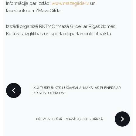
Informācija par izstādi
www.mazagilde.lv
un
facebook.com/MazaGilde.
Izstādi organizē RKTMC “Mazā Ģilde” ar Rīgas domes
Kultūras, izglītības un sporta departamenta atbalstu.
P
KULTŪRPUNKTS LUCAVSALA. MĀKSLAS PLENĒRS AR
O
KRISTĪNI OTERSONI
S
T
N
DŽEZS VECRĪGĀ – MAZĀS ĢILDES DĀRZĀ
A
V