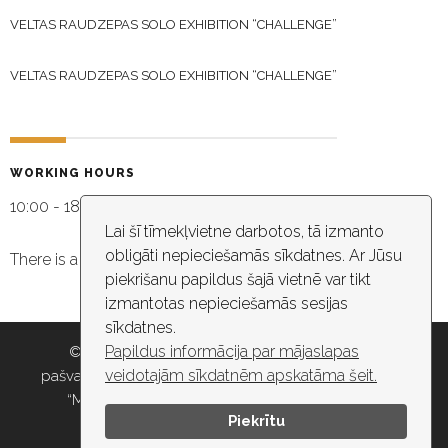
VELTAS RAUDZEPAS SOLO EXHIBITION “CHALLENGE”
VELTAS RAUDZEPAS SOLO EXHIBITION “CHALLENGE”
WORKING HOURS
10:00 - 18:30
Lai šī tīmekļvietne darbotos, tā izmanto
obligāti nepieciešamās sīkdatnes. Ar Jūsu
There is a video capture in the building
piekrišanu papildus šajā vietnē var tikt
izmantotas nepieciešamās sesijas
sīkdatnes.
Papildus informācija par mājaslapas
© 2026 Rīgas pašvaldība, Rīgas valstspilsētas
veidotajām sīkdatnēm apskatāma šeit.
pašvaldības iestāde “Kultūras un tautas mākslas centrs
“Mazā Ģilde”” , e-pasts: maza.gilde@riga.lv, tālr:
Piekrītu
67037418