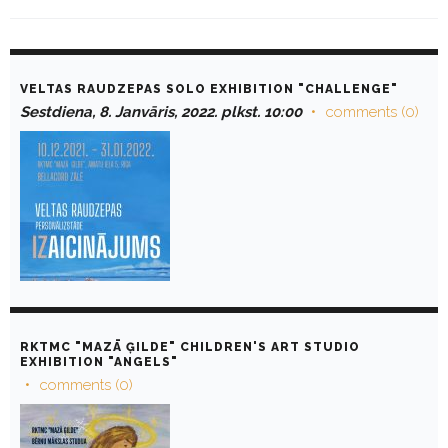
D
a
VELTAS RAUDZEPAS SOLO EXHIBITION "CHALLENGE"
y
Sestdiena, 8. Janvāris, 2022. plkst. 10:00
comments (0)
:
J
a
n
v
ā
r
i
s
8
,
2
0
2
RKTMC "MAZĀ ĢILDE" CHILDREN'S ART STUDIO
2
EXHIBITION "ANGELS"
comments (0)