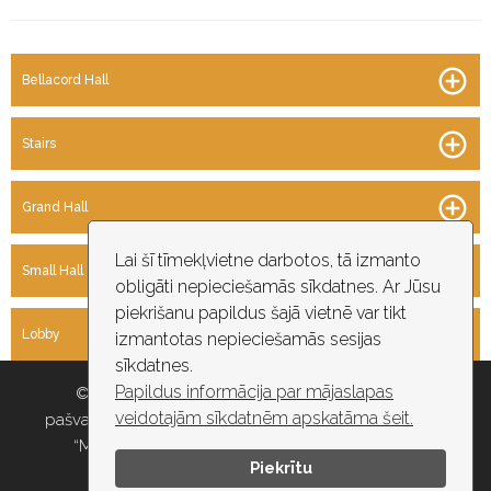
P
Bellacord Hall
r
e
m
Stairs
i
s
e
s
Grand Hall
Lai šī tīmekļvietne darbotos, tā izmanto
Small Hall
obligāti nepieciešamās sīkdatnes. Ar Jūsu
piekrišanu papildus šajā vietnē var tikt
Lobby
izmantotas nepieciešamās sesijas
sīkdatnes.
Papildus informācija par mājaslapas
© 2026 Rīgas pašvaldība, Rīgas valstspilsētas
veidotajām sīkdatnēm apskatāma šeit.
pašvaldības iestāde “Kultūras un tautas mākslas centrs
“Mazā Ģilde”” , e-pasts: maza.gilde@riga.lv, tālr:
Piekrītu
67037418