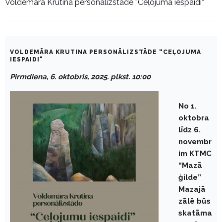
Voldemāra Krutina personālizstāde “Ceļojuma iespaidi”
VOLDEMĀRA KRUTINA PERSONĀLIZSTĀDE “CEĻOJUMA
IESPAIDI"
Pirmdiena, 6. oktobris, 2025. plkst. 10:00
No 1.
oktobra
līdz 6.
novembr
im KTMC
“Mazā
ģilde”
Mazajā
zālē būs
skatāma