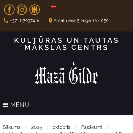
S
Fb
In
Dr
k
i
call
place
+371 67037418
Amatu iela 5, Rīga. LV-1050
p
t
KULTŪRAS UN TAUTAS
o
MĀKSLAS CENTRS
c
o
n
t
e
n
t
MENU
Sākums
/
2025
/
oktobris
/
Pasākumi
/