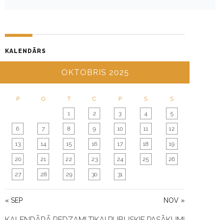
V
I
G
A
KALENDĀRS
T
I
OKTOBRIS 2025
O
N
P
O
T
C
P
S
S
1
2
3
4
5
6
7
8
9
10
11
12
13
14
15
16
17
18
19
20
21
22
23
24
25
26
27
28
29
30
31
« SEP
NOV »
KALENDĀRĀ REDZAMI TIKAI PUBLISKIE PASĀKUMI