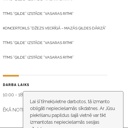
TTMS “ĢILDE” IZSTĀDE “VASARAS RITMI”
KONCERTCIKLS “DŽEZS VECRĪGĀ – MAZĀS ĢILDES DĀRZĀ”
TTMS “ĢILDE” IZSTĀDE “VASARAS RITMI”
TTMS “ĢILDE” IZSTĀDE “VASARAS RITMI”
DARBA LAIKS
10:00 - 18:30
Lai šī tīmekļvietne darbotos, tā izmanto
obligāti nepieciešamās sīkdatnes. Ar Jūsu
ĒKĀ NOTIEK VIDEO NOVĒROŠANA
piekrišanu papildus šajā vietnē var tikt
izmantotas nepieciešamās sesijas