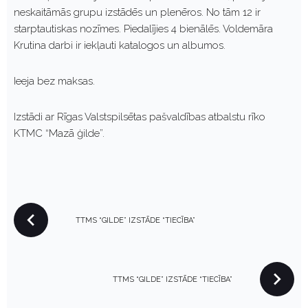
neskaitāmās grupu izstādēs un plenēros. No tām 12 ir
starptautiskas nozīmes. Piedalījies 4 bienālēs. Voldemāra
Krutina darbi ir iekļauti katalogos un albumos.
Ieeja bez maksas.
Izstādi ar Rīgas Valstspilsētas pašvaldības atbalstu rīko
KTMC “Mazā ģilde”.
P
TTMS “GILDE” IZSTĀDE “TIECĪBA”
O
S
T
N
TTMS “GILDE” IZSTĀDE “TIECĪBA”
A