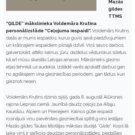
Mazās
ģildes
TTMS
“ĢILDE” mākslinieka Voldemāra Krutina
personālizstāde “Ceļojuma iespaidi”.
Voldemārs Krutins
dalās ar mums iespaidos, kurus guvis savā piedzīvojumiem
un krāšņajiem iespaidiem pilnajā dzīvē. Viņš savos darbos,
galvenokārt, attēlo kalnus, jūru, dažādus vēsturiskus sižetus,
kā arī mūsu skaistās Latvijas ainavas. Mākslinieks glezno
eļļas tehnikā uz audekla. Izstādē varēs apskatīt darbus gan
no agrākajiem viņa glezniecības periodiem, gan tādus, kuri
gleznoti nesen.
Voldemārs Krutins dzimis 1955. gada 8. augustā Alūksnes
rajona Liepnas ciemā. Jaunībā daudz ceļojis pa Altaju,
Kaukāzu, Alpiem un Pirenejiem. Kalnos gūtie iespaidi
rosinājuši viņu pievērsties glezniecībai.1988.g.viņs iestājas
Mazās ģildes Tautas tēlotājas mākslas studijā ”Ģilde”. Kopš tā
laika viņš ir sarīkojis daudzas personālizstādes, piedalījies