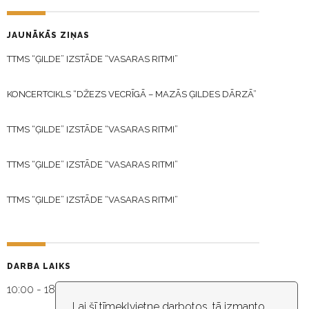
JAUNĀKĀS ZIŅAS
TTMS “ĢILDE” IZSTĀDE “VASARAS RITMI”
KONCERTCIKLS “DŽEZS VECRĪGĀ – MAZĀS ĢILDES DĀRZĀ”
TTMS “ĢILDE” IZSTĀDE “VASARAS RITMI”
TTMS “ĢILDE” IZSTĀDE “VASARAS RITMI”
TTMS “ĢILDE” IZSTĀDE “VASARAS RITMI”
DARBA LAIKS
10:00 - 18:30
Lai šī tīmekļvietne darbotos, tā izmanto