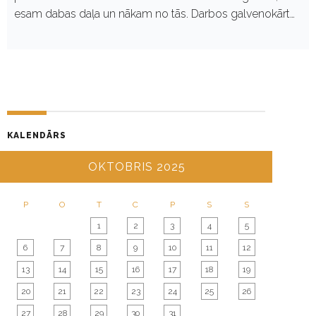
esam dabas daļa un nākam no tās. Darbos galvenokārt…
KALENDĀRS
OKTOBRIS 2025
P
O
T
C
P
S
S
1
2
3
4
5
6
7
8
9
10
11
12
13
14
15
16
17
18
19
20
21
22
23
24
25
26
27
28
29
30
31