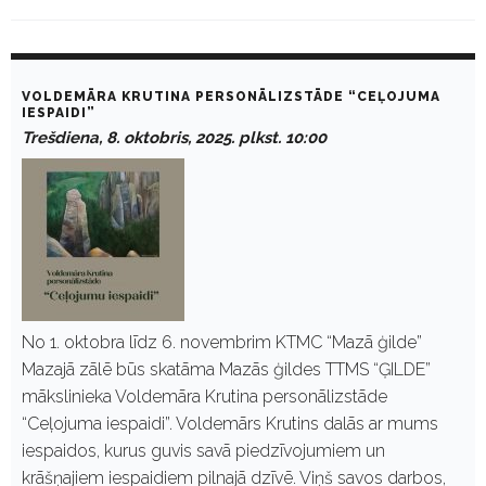
D
a
VOLDEMĀRA KRUTINA PERSONĀLIZSTĀDE “CEĻOJUMA
y
IESPAIDI”
:
Trešdiena, 8. oktobris, 2025. plkst. 10:00
O
k
t
o
b
r
i
s
8
,
2
No 1. oktobra līdz 6. novembrim KTMC “Mazā ģilde”
0
Mazajā zālē būs skatāma Mazās ģildes TTMS “ĢILDE”
2
5
mākslinieka Voldemāra Krutina personālizstāde
“Ceļojuma iespaidi”. Voldemārs Krutins dalās ar mums
iespaidos, kurus guvis savā piedzīvojumiem un
krāšņajiem iespaidiem pilnajā dzīvē. Viņš savos darbos,