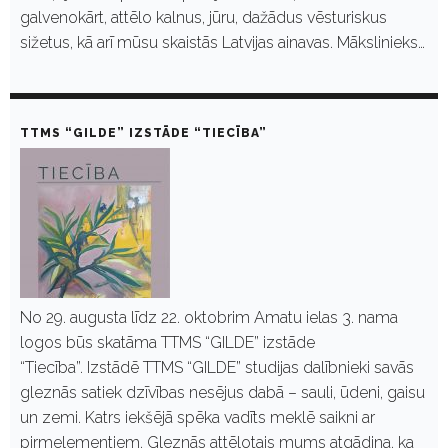
galvenokārt, attēlo kalnus, jūru, dažādus vēsturiskus
sižetus, kā arī mūsu skaistās Latvijas ainavas. Mākslinieks…
TTMS “GILDE” IZSTĀDE “TIECĪBA”
No 29. augusta līdz 22. oktobrim Amatu ielas 3. nama
logos būs skatāma TTMS “GILDE” izstāde
“Tiecība”. Izstādē TTMS “GILDE” studijas dalībnieki savās
gleznās satiek dzīvības nesējus dabā – sauli, ūdeni, gaisu
un zemi. Katrs iekšējā spēka vadīts meklē saikni ar
pirmelementiem. Gleznās attēlotais mums atgādina, ka