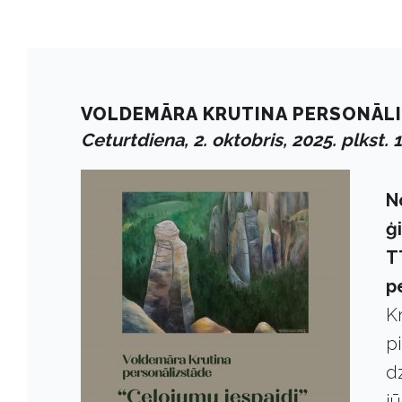
VOLDEMĀRA KRUTINA PERSONĀLI
Ceturtdiena, 2. oktobris, 2025. plkst. 
N
ģ
T
p
K
p
d
j