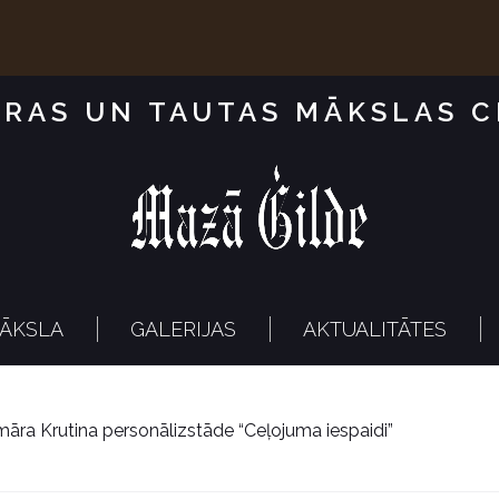
RAS UN TAUTAS MĀKSLAS 
ĀKSLA
GALERIJAS
AKTUALITĀTES
āra Krutina personālizstāde “Ceļojuma iespaidi”