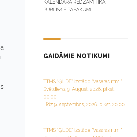
KALENDĀRĀ REDZAMI TIKAI
PUBLISKIE PASĀKUMI
bā
GAIDĀMIE NOTIKUMI
i
TTMS “ĢILDE” izstāde “Vasaras ritmi”
es
Svētdiena, 9. August, 2026. plkst.
00:00
Līdz 9. septembris, 2026. plkst. 20:00
TTMS “ĢILDE” izstāde “Vasaras ritmi”