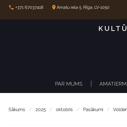
S
call
place
+371 67037418
Amatu iela 5, Rīga. LV-1050
k
i
KULTŪ
p
t
o
c
o
n
PAR MUMS
AMATIERM
t
e
n
Sākums
/
2025
/
oktobris
/
Pasākumi
/
Voldem
t