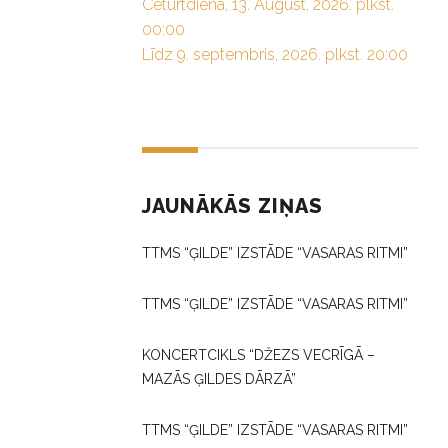
Ceturtdiena, 13. August, 2026. plkst.
00:00
Līdz 9. septembris, 2026. plkst. 20:00
JAUNĀKĀS ZIŅAS
TTMS “ĢILDE” IZSTĀDE “VASARAS RITMI”
TTMS “ĢILDE” IZSTĀDE “VASARAS RITMI”
KONCERTCIKLS “DŽEZS VECRĪGĀ –
MAZĀS ĢILDES DĀRZĀ”
TTMS “ĢILDE” IZSTĀDE “VASARAS RITMI”