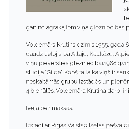
s
t
gan no agrākajiem viņa glezniecības p
Voldemārs Krutins dzimis 1955. gada 8
daudz ceļojis pa Altaju, Kaukāzu, Alpi
viņu pievērsties glezniecībai.1988.g.vi
studijā ”Ģilde”. Kopš tā laika viņš ir sa
neskaitāmās grupu izstādēs un plenēros
4 bienālēs. Voldemāra Krutina darbi ir
Ieeja bez maksas.
Izstādi ar Rīgas Valstspilsētas pašvald