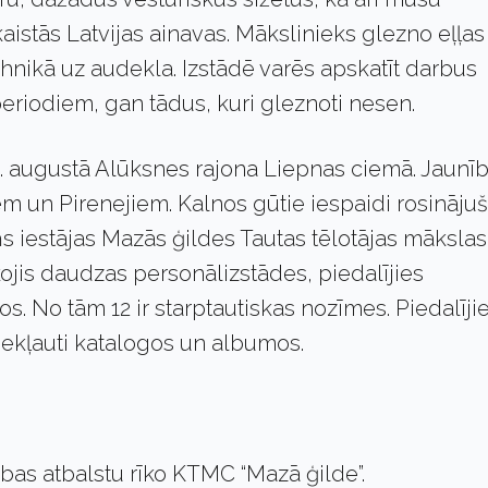
kaistās Latvijas ainavas. Mākslinieks glezno eļļas
ehnikā uz audekla. Izstādē varēs apskatīt darbus
eriodiem, gan tādus, kuri gleznoti nesen.
. augustā Alūksnes rajona Liepnas ciemā. Jaunī
em un Pirenejiem. Kalnos gūtie iespaidi rosinājuš
ņs iestājas Mazās ģildes Tautas tēlotājas mākslas
rīkojis daudzas personālizstādes, piedalījies
. No tām 12 ir starptautiskas nozīmes. Piedalīji
 iekļauti katalogos un albumos.
ības atbalstu rīko KTMC “Mazā ģilde”.