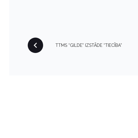
P
TTMS “GILDE” IZSTĀDE “TIECĪBA”
O
S
T
N
A
V