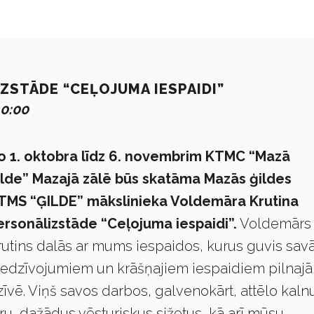
ZSTĀDE “CEĻOJUMA IESPAIDI”
10:00
o 1. oktobra līdz 6. novembrim KTMC “Mazā
ilde” Mazajā zālē būs skatāma Mazās ģildes
TMS “ĢILDE” mākslinieka Voldemāra Krutina
ersonālizstāde “Ceļojuma iespaidi”.
Voldemārs
rutins dalās ar mums iespaidos, kurus guvis sav
iedzīvojumiem un krāšņajiem iespaidiem pilnajā
zīvē. Viņš savos darbos, galvenokārt, attēlo kaln
ūru, dažādus vēsturiskus sižetus, kā arī mūsu