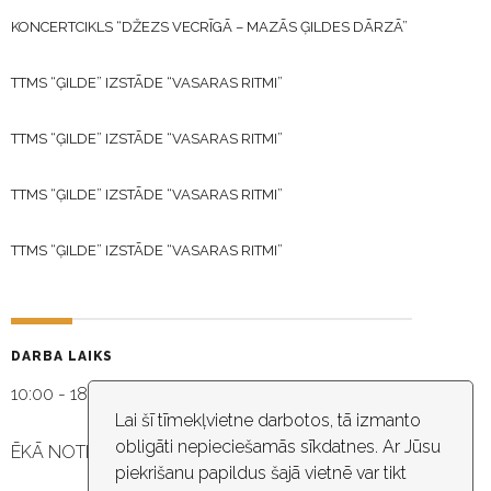
KONCERTCIKLS “DŽEZS VECRĪGĀ – MAZĀS ĢILDES DĀRZĀ”
TTMS “ĢILDE” IZSTĀDE “VASARAS RITMI”
TTMS “ĢILDE” IZSTĀDE “VASARAS RITMI”
TTMS “ĢILDE” IZSTĀDE “VASARAS RITMI”
TTMS “ĢILDE” IZSTĀDE “VASARAS RITMI”
DARBA LAIKS
10:00 - 18:30
Lai šī tīmekļvietne darbotos, tā izmanto
obligāti nepieciešamās sīkdatnes. Ar Jūsu
ĒKĀ NOTIEK VIDEO NOVĒROŠANA
piekrišanu papildus šajā vietnē var tikt