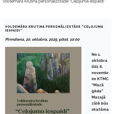
Voldemāra Krutina personālizstāde “Ceļojuma iespaidi”
VOLDEMĀRA KRUTINA PERSONĀLIZSTĀDE “CEĻOJUMA
IESPAIDI”
Pirmdiena, 20. oktobris, 2025. plkst. 10:00
No 1.
oktobra
līdz 6.
novembr
im KTMC
“Mazā
ģilde”
Mazajā
zālē būs
skatāma