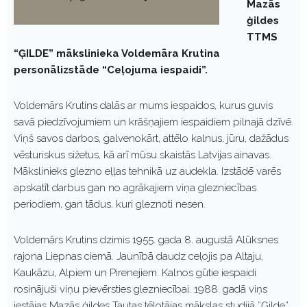
Mazās
ģildes
TTMS
“ĢILDE” mākslinieka Voldemāra Krutina
personālizstāde “Ceļojuma iespaidi”.
Voldemārs Krutins dalās ar mums iespaidos, kurus guvis
savā piedzīvojumiem un krāšņajiem iespaidiem pilnajā dzīvē.
Viņš savos darbos, galvenokārt, attēlo kalnus, jūru, dažādus
vēsturiskus sižetus, kā arī mūsu skaistās Latvijas ainavas.
Mākslinieks glezno eļļas tehnikā uz audekla. Izstādē varēs
apskatīt darbus gan no agrākajiem viņa glezniecības
periodiem, gan tādus, kuri gleznoti nesen.
Voldemārs Krutins dzimis 1955. gada 8. augustā Alūksnes
rajona Liepnas ciemā. Jaunībā daudz ceļojis pa Altaju,
Kaukāzu, Alpiem un Pirenejiem. Kalnos gūtie iespaidi
rosinājuši viņu pievērsties glezniecībai. 1988. gadā viņs
iestājas Mazās ģildes Tautas tēlotājas mākslas studijā ”Ģilde”.