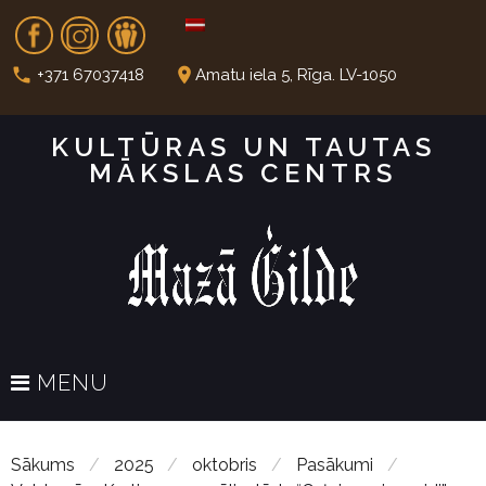
S
Fb
In
Dr
k
i
call
place
+371 67037418
Amatu iela 5, Rīga. LV-1050
p
t
KULTŪRAS UN TAUTAS
o
MĀKSLAS CENTRS
c
o
n
t
e
n
t
MENU
Sākums
/
2025
/
oktobris
/
Pasākumi
/