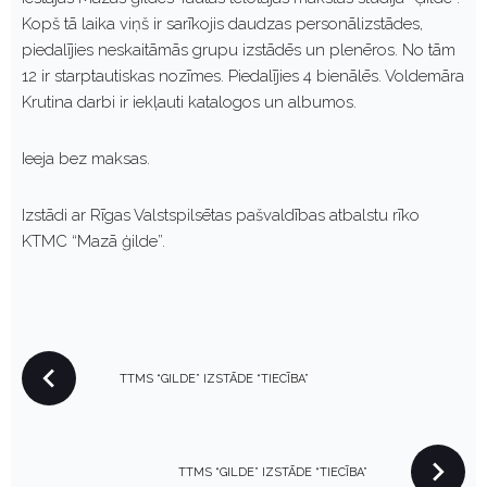
Kopš tā laika viņš ir sarīkojis daudzas personālizstādes,
piedalījies neskaitāmās grupu izstādēs un plenēros. No tām
12 ir starptautiskas nozīmes. Piedalījies 4 bienālēs. Voldemāra
Krutina darbi ir iekļauti katalogos un albumos.
Ieeja bez maksas.
Izstādi ar Rīgas Valstspilsētas pašvaldības atbalstu rīko
KTMC “Mazā ģilde”.
P
TTMS “GILDE” IZSTĀDE “TIECĪBA”
O
S
T
N
TTMS “GILDE” IZSTĀDE “TIECĪBA”