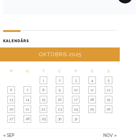
A
V
I
G
A
KALENDĀRS
T
I
OKTOBRIS 2025
O
N
P
O
T
C
P
S
S
1
2
3
4
5
6
7
8
9
10
11
12
13
14
15
16
17
18
19
20
21
22
23
24
25
26
27
28
29
30
31
« SEP
NOV »