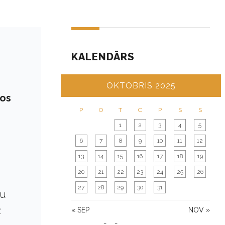
KALENDĀRS
OKTOBRIS 2025
gos
P
O
T
C
P
S
S
1
2
3
4
5
6
7
8
9
10
11
12
13
14
15
16
17
18
19
20
21
22
23
24
25
26
27
28
29
30
31
tu
ž
« SEP
NOV »