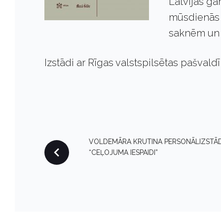
Latvijas gar
mūsdienās 
saknēm un s
Izstādi ar Rīgas valstspilsētas pašval
P
VOLDEMĀRA KRUTINA PERSONĀLIZSTĀ
“CEĻOJUMA IESPAIDI”
O
S
T