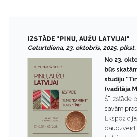
IZSTĀDE "PINU, AUŽU LATVIJAI"
Ceturtdiena, 23. oktobris, 2025. plkst.
No 23. okt
būs skatām
studiju “T
(vadītāja M
Šī izstāde 
savām prasm
Ekspozīcijā
daudzveidī