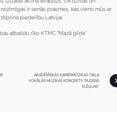
u. Izstāde aicina ieraudzīt, cik dzīvas un
nozīmīgas ir senās prasmes, kas vieno mūs ar
tiprina piederību Latvijai.
dības atbalstu rīko KTMC “Mazā ģilde”
DE
AKADĒMISKĀS KAMERMŪZIKAS CIKLA
VOKĀLĀS MŪZIKAS KONCERTS “RUDENS
ELĒĢIJAS”