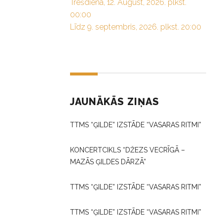
Trešdiena, 12. August, 2026. plkst.
00:00
Līdz 9. septembris, 2026. plkst. 20:00
JAUNĀKĀS ZIŅAS
TTMS “ĢILDE” IZSTĀDE “VASARAS RITMI”
KONCERTCIKLS “DŽEZS VECRĪGĀ –
MAZĀS ĢILDES DĀRZĀ”
TTMS “ĢILDE” IZSTĀDE “VASARAS RITMI”
TTMS “ĢILDE” IZSTĀDE “VASARAS RITMI”