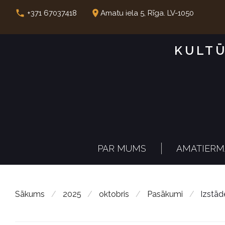
S
call
place
+371 67037418
Amatu iela 5, Rīga. LV-1050
k
i
KULTŪ
p
t
o
c
o
n
PAR MUMS
AMATIERM
t
e
n
Sākums
/
2025
/
oktobris
/
Pasākumi
/
Izstāde
t