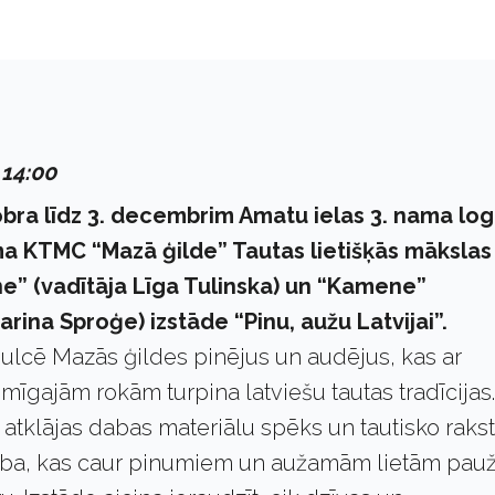
 14:00
obra līdz 3. decembrim Amatu ielas 3. nama lo
a KTMC “Mazā ģilde” Tautas lietišķās mākslas
īne” (vadītāja Līga Tulinska) un “Kamene”
arina Sproģe) izstāde “Pinu, aužu Latvijai”.
pulcē Mazās ģildes pinējus un audējus, kas ar
īgajām rokām turpina latviešu tautas tradīcijas.
 atklājas dabas materiālu spēks un tautisko raks
ba, kas caur pinumiem un aužamām lietām pau