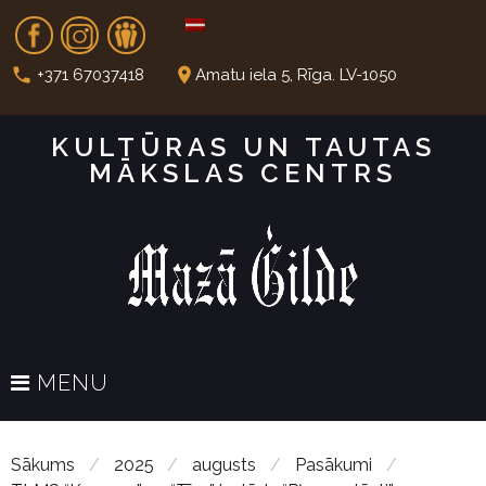
S
Fb
In
Dr
k
i
call
place
+371 67037418
Amatu iela 5, Rīga. LV-1050
p
t
KULTŪRAS UN TAUTAS
o
MĀKSLAS CENTRS
c
o
n
t
e
n
t
MENU
Sākums
/
2025
/
augusts
/
Pasākumi
/