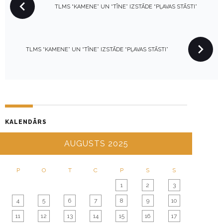
TLMS “KAMENE” UN “TĪNE” IZSTĀDE “PĻAVAS STĀSTI”
O
S
T
N
TLMS “KAMENE” UN “TĪNE” IZSTĀDE “PĻAVAS STĀSTI”
A
V
I
G
A
KALENDĀRS
T
I
AUGUSTS 2025
O
N
P
O
T
C
P
S
S
1
2
3
4
5
6
7
8
9
10
11
12
13
14
15
16
17