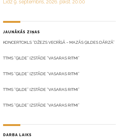
Līdz 9. septembris, 2026. plkst. 20:00
JAUNĀKĀS ZIŅAS
KONCERTCIKLS “DŽEZS VECRĪGĀ – MAZĀS ĢILDES DĀRZĀ”
TTMS “ĢILDE” IZSTĀDE “VASARAS RITMI”
TTMS “ĢILDE” IZSTĀDE “VASARAS RITMI”
TTMS “ĢILDE” IZSTĀDE “VASARAS RITMI”
TTMS “ĢILDE” IZSTĀDE “VASARAS RITMI”
DARBA LAIKS