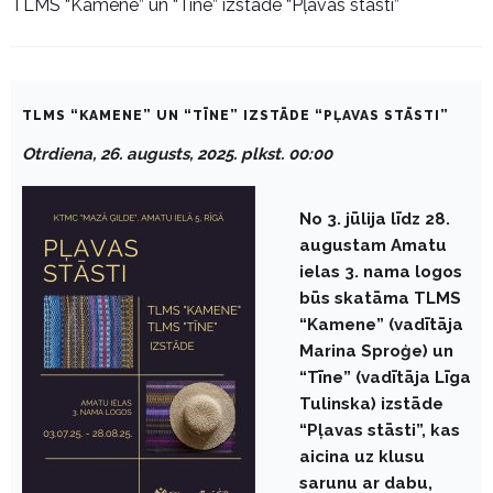
TLMS “Kamene” un “Tīne” izstāde “Pļavas stāsti”
TLMS “KAMENE” UN “TĪNE” IZSTĀDE “PĻAVAS STĀSTI”
Otrdiena, 26. augusts, 2025. plkst. 00:00
No 3. jūlija līdz 28.
augustam Amatu
ielas 3. nama logos
būs skatāma TLMS
“Kamene” (vadītāja
Marina Sproģe) un
“Tīne” (vadītāja Līga
Tulinska) izstāde
“Pļavas stāsti”, kas
aicina uz klusu
sarunu ar dabu,