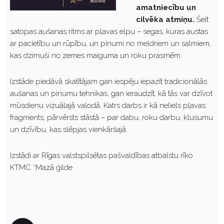
amatniecību un
cilvēka atmiņu.
Šeit
satopas aušanas ritms ar pļavas elpu – segas, kuras austas
ar pacietību un rūpību, un pinumi no meldriem un salmiem,
kas dzimuši no zemes maiguma un roku prasmēm.
Izstāde piedāvā skatītājam gan iespēju iepazīt tradicionālās
aušanas un pinumu tehnikas, gan ieraudzīt, kā tās var dzīvot
mūsdienu vizuālajā valodā. Katrs darbs ir kā neliels pļavas
fragments, pārvērsts stāstā – par dabu, roku darbu, klusumu
un dzīvību, kas slēpjas vienkāršajā.
Izstādi ar Rīgas valstspilsētas pašvaldības atbalstu rīko
KTMC “Mazā ģilde
P