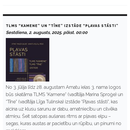
D
a
TLMS “KAMENE” UN “TĪNE” IZSTĀDE “PĻAVAS STĀSTI”
y
Sestdiena, 2. augusts, 2025. plkst. 00:00
:
A
u
g
u
s
t
2
,
2
0
No 3. jūlija līdz 28. augustam Amatu ielas 3. nama logos
2
būs skatāma TLMS “Kamene” (vadītāja Marina Sproģe) un
5
“Tīne” (vadītāja Līga Tulinska) izstāde “Pļavas stāsti”, kas
aicina uz klusu sarunu ar dabu, amatniecību un cilvēka
atmiņu. Šeit satopas aušanas ritms ar pļavas elpu –
segas, kuras austas ar pacietību un rūpību, un pinumi no