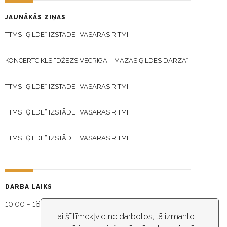
JAUNĀKĀS ZIŅAS
TTMS “ĢILDE” IZSTĀDE “VASARAS RITMI”
KONCERTCIKLS “DŽEZS VECRĪGĀ – MAZĀS ĢILDES DĀRZĀ”
TTMS “ĢILDE” IZSTĀDE “VASARAS RITMI”
TTMS “ĢILDE” IZSTĀDE “VASARAS RITMI”
TTMS “ĢILDE” IZSTĀDE “VASARAS RITMI”
DARBA LAIKS
10:00 - 18:30
Lai šī tīmekļvietne darbotos, tā izmanto