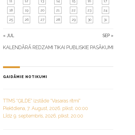
11
12
13
14
15
16
17
18
19
20
21
22
23
24
25
26
27
28
29
30
31
« JUL
SEP »
KALENDĀRĀ REDZAMI TIKAI PUBLISKIE PASĀKUMI
GAIDĀMIE NOTIKUMI
TTMS “ĢILDE” izstāde “Vasaras ritmi”
Piektdiena, 7. August, 2026. plkst. 00:00
Līdz 9. septembris, 2026. plkst. 20:00