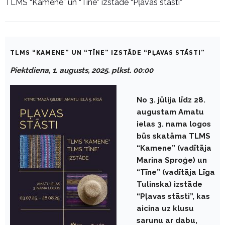
TLMS “Kamene” un “Tīne” izstāde “Pļavas stāsti”
TLMS “KAMENE” UN “TĪNE” IZSTĀDE “PĻAVAS STĀSTI”
Piektdiena, 1. augusts, 2025. plkst. 00:00
No 3. jūlija līdz 28.
augustam Amatu
ielas 3. nama logos
būs skatāma TLMS
“Kamene” (vadītāja
Marina Sproģe) un
“Tīne” (vadītāja Līga
Tulinska) izstāde
“Pļavas stāsti”, kas
aicina uz klusu
sarunu ar dabu,