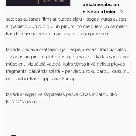
amatniecību un
cilvēka atmiņu.
Šeit
satopas aušanas ritms ar pļavas elpu – segas, kuras austas
ar pacietību un rūpību, un pinumi no meldriem un salmiem,
kas dzimuši no zemes maiguma un roku prasmēm.
Izstāde piedāvā skatītājam gan iespēju iepazīt tradicionālās
aušanas un pinumu tehnikas, gan ieraudzīt, kā tās var dzīvot
mūsdienu vizuālajā valodā. Katrs darbs ir kā neliels pļavas
fragments, pārvērsts stāstā – par dabu, roku darbu, klusumu
un dzīvību, kas slēpjas vienkāršajā.
Izstādi ar Rīgas valstspilsētas pašvaldības atbalstu rīko
KTMC “Mazā ģilde
P