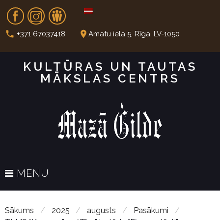
S
Fb
In
Dr
k
i
call
place
+371 67037418
Amatu iela 5, Rīga. LV-1050
p
t
KULTŪRAS UN TAUTAS
o
MĀKSLAS CENTRS
c
o
n
t
e
n
t
MENU
Sākums
/
2025
/
augusts
/
Pasākumi
/