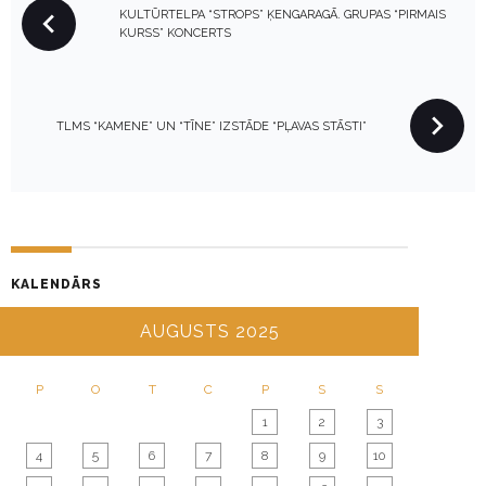
KULTŪRTELPA “STROPS” ĶENGARAGĀ. GRUPAS “PIRMAIS
O
KURSS” KONCERTS
S
T
N
TLMS “KAMENE” UN “TĪNE” IZSTĀDE “PĻAVAS STĀSTI”
A
V
I
G
A
T
KALENDĀRS
I
AUGUSTS 2025
O
N
P
O
T
C
P
S
S
1
2
3
4
5
6
7
8
9
10