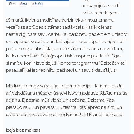
noskaņojušies radīt
svētkus jau tagad –
16.martā. Ikviens medicīnas darbinieks ir neatņemama
veselības aprūpes sistēmas sastāvdaļa, kas ik dienas
neatlaidīgi dara savu darbu, lai palīdzētu pacientiem uzlabot
un saglabāt veselību un labsajūtu. Taču tikpat svarīga ir arī
pašu mediķu labsajūta, un dziedāšana ir viens no veidiem,
kā to nodrošināt. Šajā ģeopolitiski saspringtajā laikā Rīgas
slimnīcu kori ir izveidojuši koncertprogrammu “Dziedāt visai
pasaulei”, lai iepriecinātu paši sevi un savus klausītājus.
Mediķis ir daudz vairāk nekā tikai profesija – tā ir misija! Un
arī dziedāšana mūsdienās sevī ietver nedaudz līdzīgu misijas
apziņu. Dziesma mūs vieno un spēcina. Dziesma, kas
piesauc sauli un pavasari. Dziesma, kas iepriecina sirdi un
ievibrē pozitīvās dvēseles noskaņas. Uz tikšanos koncertā!
Ieeja bez maksas