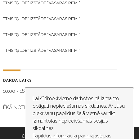
TTMS “ĢILDE” IZSTĀDE “VASARAS RITMI”
TTMS “ĢILDE” IZSTĀDE “VASARAS RITMI”
TTMS “ĢILDE” IZSTĀDE “VASARAS RITMI”
TTMS “ĢILDE” IZSTĀDE “VASARAS RITMI”
DARBA LAIKS
10:00 - 18:30
Lai šī tīmekļvietne darbotos, tā izmanto
obligāti nepieciešamās sīkdatnes. Ar Jūsu
ĒKĀ NOTIEK VIDEO NOVĒROŠANA
piekrišanu papildus šajā vietnē var tikt
izmantotas nepieciešamās sesijas
sīkdatnes.
Papildus informācija par mājaslapas
© 2026 Rīgas pašvaldība, Rīgas valstspilsētas