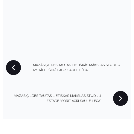
P
MAZĀS ĢILDES TAUTAS LIETIŠĶĀS MĀKSLAS STUDIJU
O
IZSTĀDE “ŠORĪT AGRI SAULE LĒCA”
S
T
N
MAZĀS ĢILDES TAUTAS LIETIŠĶĀS MĀKSLAS STUDIJU
A
IZSTĀDE “ŠORĪT AGRI SAULE LĒCA”
V
I
G
A