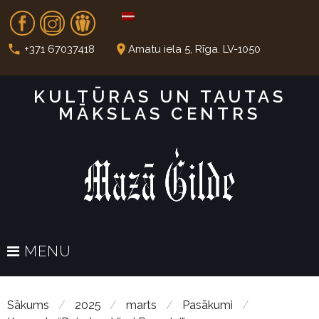
S
Fb
In
Dr
k
i
call
place
+371 67037418
Amatu iela 5, Rīga. LV-1050
p
t
KULTŪRAS UN TAUTAS
o
MĀKSLAS CENTRS
c
o
n
t
e
n
t
MENU
Sākums
/
2025
/
marts
/
Pasākumi
/