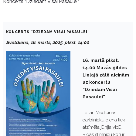
Koncerts “Dziedam Visai Pasaulei”
KONCERTS “DZIEDAM VISAI PASAULEI”
Svētdiena, 16. marts, 2025. plkst. 14:00
16. martā plkst.
14.00 Mazās ģildes
Lielajā zālē aicinām
uz koncertu
“Dziedam Visai
Pasaulei”.
Lai arī Medicīnas
darbinieku diena tiek
atzīmēta jūnija vidū,
Rīgas slimnīcu kori ir