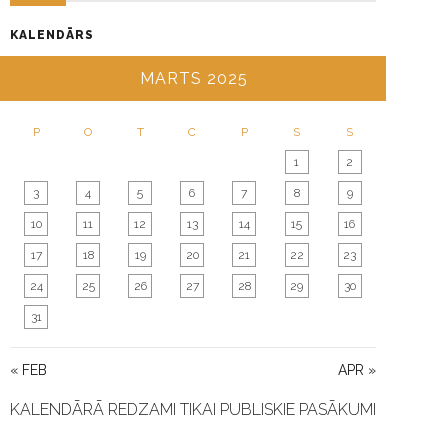
T
KALENDĀRS
I
O
MARTS 2025
N
P
O
T
C
P
S
S
1
2
3
4
5
6
7
8
9
10
11
12
13
14
15
16
17
18
19
20
21
22
23
24
25
26
27
28
29
30
31
« FEB
APR »
KALENDĀRĀ REDZAMI TIKAI PUBLISKIE PASĀKUMI