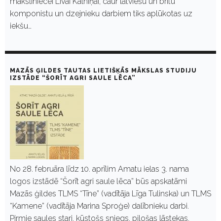
māksliniecei Līvai Kalniņai, caur latviešu un britu
komponistu un dzejnieku darbiem tiks aplūkotas uz
iekšu…
MAZĀS ĢILDES TAUTAS LIETIŠĶĀS MĀKSLAS STUDIJU
IZSTĀDE “ŠORĪT AGRI SAULE LĒCA”
No 28. februāra līdz 10. aprīlim Amatu ielas 3. nama
logos izstādē “Šorīt agri saule lēca” būs apskatāmi
Mazās ģildes TLMS “Tīne” (vadītāja Līga Tulinska) un TLMS
“Kamene” (vadītāja Marina Sproģe) dalībnieku darbi.
Pirmie saules stari, kūstošs sniegs, pilošas lāstekas,