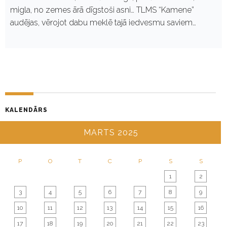
migla, no zemes ārā dīgstoši asni… TLMS “Kamene”
audējas, vērojot dabu meklē tajā iedvesmu saviem…
KALENDĀRS
MARTS 2025
P
O
T
C
P
S
S
1
2
3
4
5
6
7
8
9
10
11
12
13
14
15
16
17
18
19
20
21
22
23