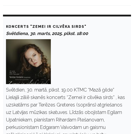
D
a
KONCERTS "ZEMEI IR CILVĒKA SIRDS"
y
Svētdiena, 30. marts, 2025. plkst. 18:00
:
M
a
r
t
s
3
0
,
2
0
Svētdien, 30. martā, plkst. 19.00 KTMC “Mazā ģilde”
2
Lielajā zālē skanēs koncerts “Zemei ir cilvēka sirds” , kas
5
uzskatāms par Terēzes Greteres (soprāns) atgriešanos
uz Latvijas mūzikas skatuves. Līdzās obojistam Egilam
Upatniekam, pianistam Rihardam Plešanovam,
perkusionistam Edgaram Vaivodam un gaismu