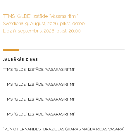
TTMS “ĢILDE” izstāde “Vasaras ritmi”
Svētdiena, 9. August, 2026. plkst. 00:00
Līdz 9. septembris, 2026. plkst. 20:00
JAUNĀKĀS ZIŅAS
TTMS “ĢILDE” IZSTĀDE “VASARAS RITMI”
TTMS “ĢILDE” IZSTĀDE “VASARAS RITMI”
TTMS “ĢILDE” IZSTĀDE “VASARAS RITMI”
TTMS “ĢILDE” IZSTĀDE “VASARAS RITMI”
“PLÍNIO FERNANDES | BRAZĪLIJAS ĢITĀRAS MAĢIJA RĪGAS VASARĀ”