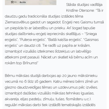
Stāsta studijas vadītāja
Kristīne Otersone: “Tā ir
daudzu gadu tradicionāla studijas izstādes tēma
Ziemassvētkus gaidot un sagaidot. Eņģeļi nes Gaismu tumsā
un piepilda to ar labestību un prieku. Arī šogad tapušie
studijas dalībnieku eņģeļi iepriecinās skatītājus – “Sniega
eņģelis”, “Puteņa eņģelis”, “Baltā kaķīša eņģelis”, “Gaismas
eņģelis” un daudzi citi. Tie radīti uz papīra ar krāsām,
izmantojot vizuālās izteiksmes līdzekļus un labvēlīgo
attieksmi pret pasauli. Nāciet un skatiet kā bērnu acīm un
rokām top Brīnums!”
Bērnu mākslas studijā darbojas ap 20 jauno mākslinieku
vecumā no 6 līdz 16 gadiem. Katru mēnesi bērni zīmē un
glezno daudzveidīgas tēmas un uzdevumus pēc izvēles,
izmantojot dažādas vizuālās mākslas tehnikas (guašas,
akvareļa, eļļas pasteļu, zīmuļu, tušas, flomāsteru u.c.).
regulāri mākslas darbi tiek izstādīti tematiskajās izstādēs