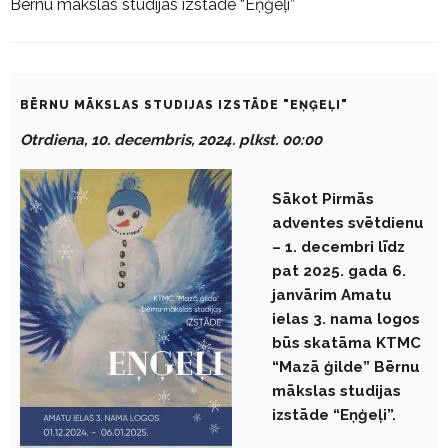
Bērnu mākslas studijas izstāde “Eņģeļi”
BĒRNU MĀKSLAS STUDIJAS IZSTĀDE "EŅĢEĻI"
Otrdiena, 10. decembris, 2024. plkst. 00:00
Sākot Pirmās
adventes svētdienu
– 1. decembri līdz
pat 2025. gada 6.
janvārim Amatu
ielas 3. nama logos
būs skatāma KTMC
“Mazā ģilde” Bērnu
mākslas studijas
izstāde “Eņģeļi”.