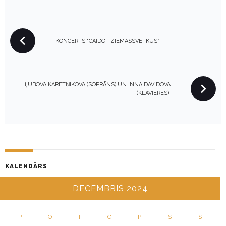
P
KONCERTS “GAIDOT ZIEMASSVĒTKUS”
O
S
T
N
ĻUBOVA KARETŅIKOVA (SOPRĀNS) UN INNA DAVIDOVA
(KLAVIERES)
A
V
I
G
A
T
KALENDĀRS
I
DECEMBRIS 2024
O
N
P
O
T
C
P
S
S