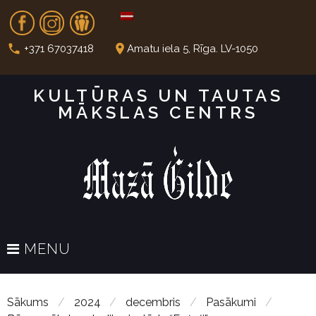
S
Fb
In
Dr
k
i
call
place
+371 67037418
Amatu iela 5, Rīga. LV-1050
p
t
KULTŪRAS UN TAUTAS
o
MĀKSLAS CENTRS
c
o
n
t
e
n
t
MENU
Sākums
/
2024
/
decembris
/
Pasākumi
/