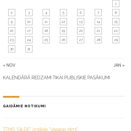
1
2
3
4
5
6
7
8
9
10
11
12
13
14
15
16
17
18
19
20
21
22
23
24
25
26
27
28
29
30
31
« NOV
JAN »
KALENDĀRĀ REDZAMI TIKAI PUBLISKIE PASĀKUMI
GAIDĀMIE NOTIKUMI
TTMS “ĢILDE” izstāde “Vasaras ritmi”