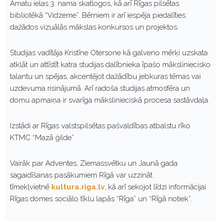
Amatu ielas 3. nama skatlogos, kā arī Rīgas pilsētas
bibliotēkā “Vidzeme”. Bērniem ir arī iespēja piedalīties
dažādos vizuālās mākslas konkursos un projektos.
Studijas vadītāja Kristīne Otersone kā galveno mērķi uzskata
atklāt un attīstīt katra studijas dalībnieka īpašo māksliniecisko
talantu un spējas, akcentējot dažādību jebkuras tēmas vai
uzdevuma risinājumā. Arī radoša studijas atmosfēra un
domu apmaiņa ir svarīga mākslinieciskā procesa sastāvdaļa.
Izstādi ar Rīgas valstspilsētas pašvaldības atbalstu rīko
KTMC “Mazā ģilde”.
Vairāk par Adventes, Ziemassvētku un Jaunā gada
sagaidīšanas pasākumiem Rīgā var uzzināt
tīmekļvietnē
kultura.riga.lv
, kā arī sekojot līdzi informācijai
Rīgas domes sociālo tīklu lapās “Rīga” un “Rīgā notiek”.