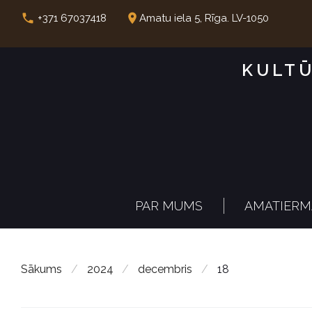
S
call
place
+371 67037418
Amatu iela 5, Rīga. LV-1050
k
i
KULTŪ
p
t
o
c
o
n
PAR MUMS
AMATIERM
t
e
n
Sākums
/
2024
/
decembris
/
18
t