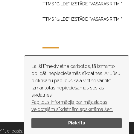
TTMS “ĢILDE” IZSTĀDE “VASARAS RITMI”
TTMS “ĢILDE” IZSTĀDE “VASARAS RITMI”
DARBA LAIKS
Lai šī tīmekļvietne darbotos, tā izmanto
obligāti nepieciešamās sīkdatnes. Ar Jūsu
10:00 - 18:30
piekrišanu papildus šajā vietnē var tikt
izmantotas nepieciešamās sesijas
ĒKĀ NOTIEK VIDEO NOVĒROŠANA
sīkdatnes.
Papildus informācija par mājaslapas
veidotajām sīkdatnēm apskatāma šeit.
Piekrītu
” , e-pasts: maza.gilde@riga.lv, tālr: 67037418