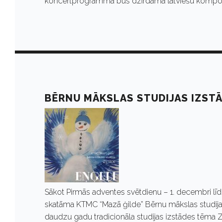
c
koncertprogrammā būs dzirdama latviešu komponi
e
m
b
BĒRNU MĀKSLAS STUDIJAS IZSTĀ
r
i
s
Sākot Pirmās adventes svētdienu – 1. decembri līd
skatāma KTMC “Mazā ģilde” Bērnu mākslas studijas iz
daudzu gadu tradicionāla studijas izstādes tēma