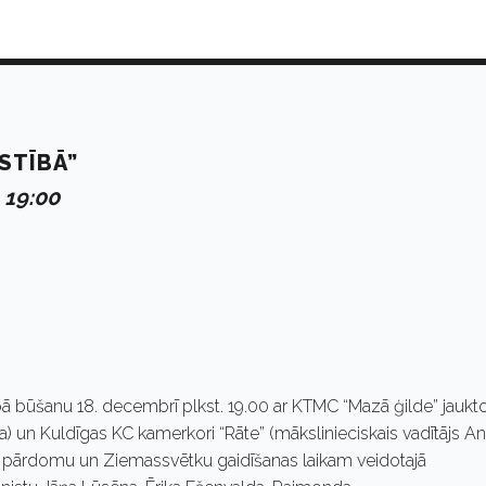
STĪBĀ”
 19:00
 būšanu 18. decembrī plkst. 19.00 ar KTMC “Mazā ģilde” jaukt
a) un Kuldīgas KC kamerkori “Rāte” (mākslinieciskais vadītājs An
šim pārdomu un Ziemassvētku gaidīšanas laikam veidotajā