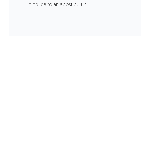
1
piepilda to ar labestību un…
8
,
2
0
2
4