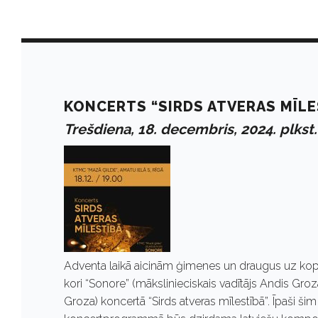
D
a
KONCERTS “SIRDS ATVERAS MĪLE
Trešdiena, 18. decembris, 2024. plkst.
y
:
D
Adventa laikā aicinām ģimenes un draugus uz kopā
e
kori “Sonore” (mākslinieciskais vadītājs Andis Groz
Groza) koncertā “Sirds atveras mīlestībā”. Īpaši 