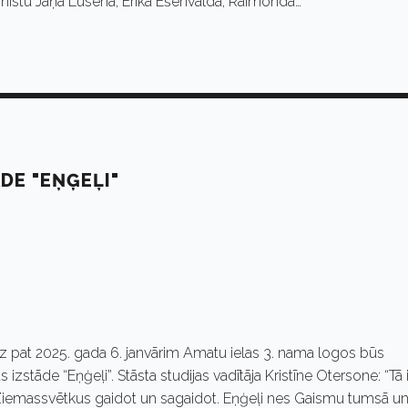
stu Jāņa Lūsēna, Ērika Ešenvalda, Raimonda…
DE "EŅĢEĻI"
z pat 2025. gada 6. janvārim Amatu ielas 3. nama logos būs
stāde “Eņģeļi”. Stāsta studijas vadītāja Kristīne Otersone: “Tā i
 Ziemassvētkus gaidot un sagaidot. Eņģeļi nes Gaismu tumsā u