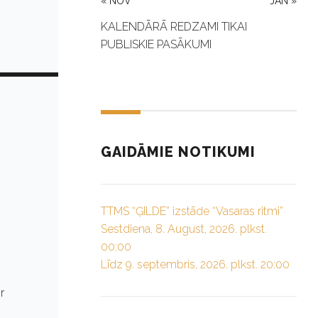
« NOV
JAN »
KALENDĀRĀ REDZAMI TIKAI
PUBLISKIE PASĀKUMI
GAIDĀMIE NOTIKUMI
TTMS “ĢILDE” izstāde “Vasaras ritmi”
Sestdiena, 8. August, 2026. plkst.
00:00
Līdz 9. septembris, 2026. plkst. 20:00
r
n