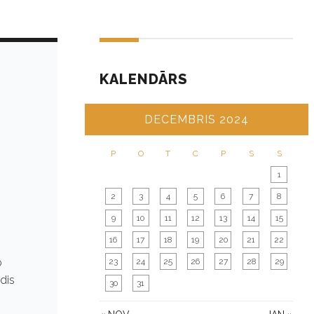
KALENDĀRS
DECEMBRIS 2024
P
O
T
C
P
S
S
1
2
3
4
5
6
7
8
9
10
11
12
13
14
15
16
17
18
19
20
21
22
o
23
24
25
26
27
28
29
dis
30
31