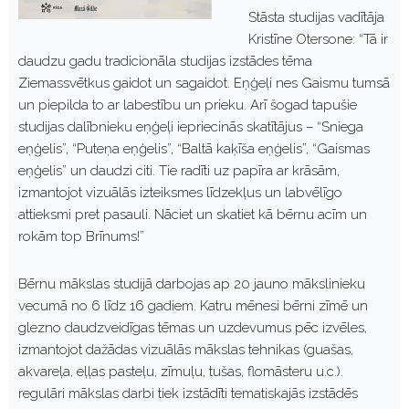
Stāsta studijas vadītāja
Kristīne Otersone: “Tā ir
daudzu gadu tradicionāla studijas izstādes tēma
Ziemassvētkus gaidot un sagaidot. Eņģeļi nes Gaismu tumsā
un piepilda to ar labestību un prieku. Arī šogad tapušie
studijas dalībnieku eņģeļi iepriecinās skatītājus – “Sniega
eņģelis”, “Puteņa eņģelis”, “Baltā kaķīša eņģelis”, “Gaismas
eņģelis” un daudzi citi. Tie radīti uz papīra ar krāsām,
izmantojot vizuālās izteiksmes līdzekļus un labvēlīgo
attieksmi pret pasauli. Nāciet un skatiet kā bērnu acīm un
rokām top Brīnums!”
Bērnu mākslas studijā darbojas ap 20 jauno mākslinieku
vecumā no 6 līdz 16 gadiem. Katru mēnesi bērni zīmē un
glezno daudzveidīgas tēmas un uzdevumus pēc izvēles,
izmantojot dažādas vizuālās mākslas tehnikas (guašas,
akvareļa, eļļas pasteļu, zīmuļu, tušas, flomāsteru u.c.).
regulāri mākslas darbi tiek izstādīti tematiskajās izstādēs