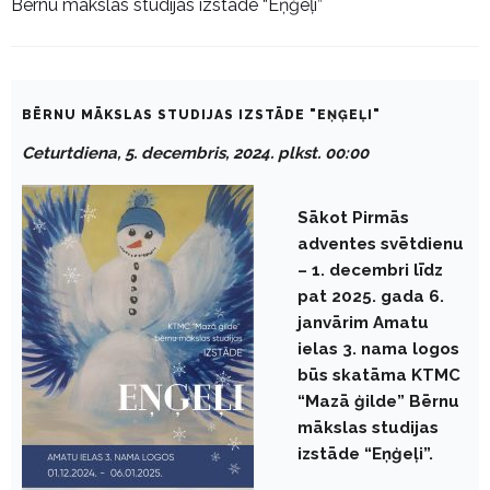
Bērnu mākslas studijas izstāde “Eņģeļi”
BĒRNU MĀKSLAS STUDIJAS IZSTĀDE "EŅĢEĻI"
Ceturtdiena, 5. decembris, 2024. plkst. 00:00
Sākot Pirmās
adventes svētdienu
– 1. decembri līdz
pat 2025. gada 6.
janvārim Amatu
ielas 3. nama logos
būs skatāma KTMC
“Mazā ģilde” Bērnu
mākslas studijas
izstāde “Eņģeļi”.