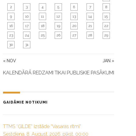
2
3
4
5
6
7
8
9
10
11
12
13
14
15
16
17
18
19
20
21
22
23
24
25
26
27
28
29
30
31
« NOV
JAN »
KALENDĀRĀ REDZAMI TIKAI PUBLISKIE PASĀKUMI
GAIDĀMIE NOTIKUMI
TTMS “ĢILDE” izstāde “Vasaras ritmi”
Sestdiena, 8. August, 2026. plkst. 00:00