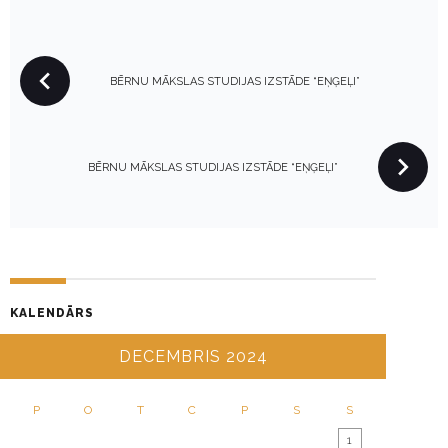
P
BĒRNU MĀKSLAS STUDIJAS IZSTĀDE “EŅĢEĻI”
O
S
T
N
BĒRNU MĀKSLAS STUDIJAS IZSTĀDE “EŅĢEĻI”
A
V
I
G
A
KALENDĀRS
T
I
DECEMBRIS 2024
O
N
P
O
T
C
P
S
S
1