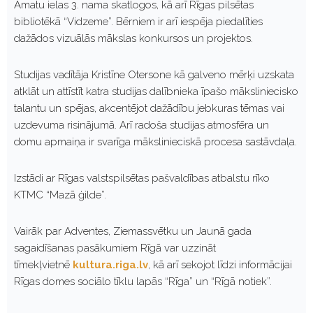
Amatu ielas 3. nama skatlogos, kā arī Rīgas pilsētas
bibliotēkā “Vidzeme”. Bērniem ir arī iespēja piedalīties
dažādos vizuālās mākslas konkursos un projektos.
Studijas vadītāja Kristīne Otersone kā galveno mērķi uzskata
atklāt un attīstīt katra studijas dalībnieka īpašo māksliniecisko
talantu un spējas, akcentējot dažādību jebkuras tēmas vai
uzdevuma risinājumā. Arī radoša studijas atmosfēra un
domu apmaiņa ir svarīga mākslinieciskā procesa sastāvdaļa.
Izstādi ar Rīgas valstspilsētas pašvaldības atbalstu rīko
KTMC “Mazā ģilde”.
Vairāk par Adventes, Ziemassvētku un Jaunā gada
sagaidīšanas pasākumiem Rīgā var uzzināt
tīmekļvietnē
kultura.riga.lv
, kā arī sekojot līdzi informācijai
Rīgas domes sociālo tīklu lapās “Rīga” un “Rīgā notiek”.