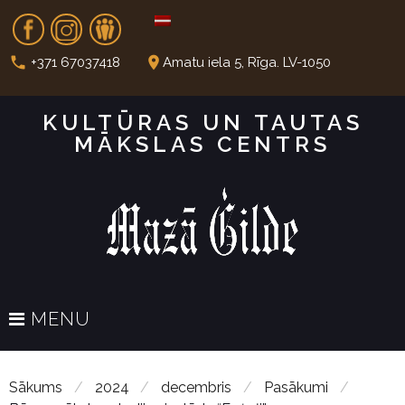
S
Fb
In
Dr
k
i
call
place
+371 67037418
Amatu iela 5, Rīga. LV-1050
p
t
KULTŪRAS UN TAUTAS
o
MĀKSLAS CENTRS
c
o
n
t
e
n
t
MENU
Sākums
/
2024
/
decembris
/
Pasākumi
/