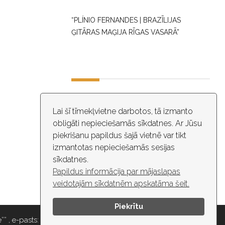
“PLÍNIO FERNANDES | BRAZĪLIJAS
ĢITĀRAS MAĢIJA RĪGAS VASARĀ”
DARBA LAIKS
Lai šī tīmekļvietne darbotos, tā izmanto
obligāti nepieciešamās sīkdatnes. Ar Jūsu
10:00 - 18:30
piekrišanu papildus šajā vietnē var tikt
izmantotas nepieciešamās sesijas
ĒKĀ NOTIEK VIDEO NOVĒROŠANA
sīkdatnes.
Papildus informācija par mājaslapas
veidotajām sīkdatnēm apskatāma šeit.
Piekrītu
” , e-pasts: maza.gilde@riga.lv, tālr: 67037418