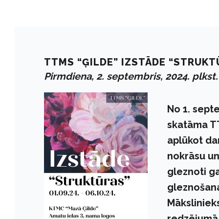
TTMS “ĢILDE” IZSTĀDE “STRUKT
Pirmdiena, 2. septembris, 2024. plkst.
No 1. sept
skatāma TT
aplūkot da
nokrāsu un
gleznoti g
gleznošana
Mākslinieks
redzējumā