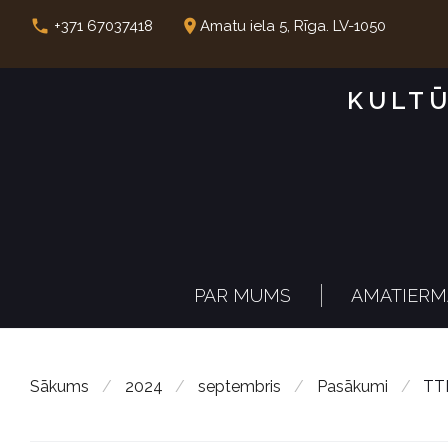
S
call
place
+371 67037418
Amatu iela 5, Rīga. LV-1050
k
i
KULTŪ
p
t
o
c
o
n
PAR MUMS
AMATIERM
t
e
n
Sākums
/
2024
/
septembris
/
Pasākumi
/
TTM
t