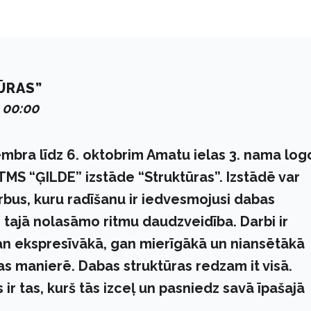
ŪRAS”
 00:00
embra līdz 6. oktobrim Amatu ielas 3. nama log
MS “ĢILDE” izstāde “Struktūras”. Izstādē var
rbus, kuru radīšanu ir iedvesmojusi dabas
 tajā nolasāmo ritmu daudzveidība. Darbi ir
an ekspresīvākā, gan mierīgākā un niansētākā
s manierē. Dabas struktūras redzam it visā.
 ir tas, kurš tās izceļ un pasniedz savā īpašajā
.