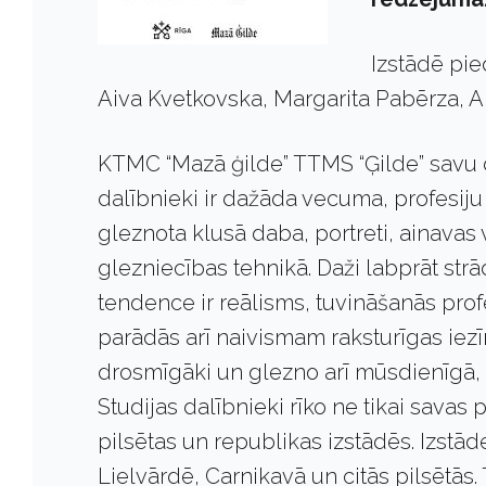
Izstādē pi
Aiva Kvetkovska, Margarita Pabērza, 
KTMC “Mazā ģilde” TTMS “Ģilde” savu d
dalībnieki ir dažāda vecuma, profesiju
gleznota klusā daba, portreti, ainavas 
glezniecības tehnikā. Daži labprāt strā
tendence ir reālisms, tuvināšanās prof
parādās arī naivismam raksturīgas iez
drosmīgāki un glezno arī mūsdienīgā, 
Studijas dalībnieki rīko ne tikai savas 
pilsētas un republikas izstādēs. Izstād
Lielvārdē, Carnikavā un citās pilsētās.