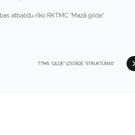
ības atbalstu rīko RKTMC “Mazā ģilde”.
TTMS “ĢILDE” IZSTĀDE “STRUKTŪRAS”