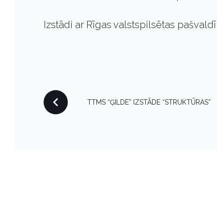
Izstādi ar Rīgas valstspilsētas pašvald
P
TTMS “ĢILDE” IZSTĀDE “STRUKTŪRAS”
O
S
T
N
A