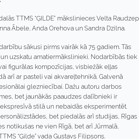
edalās TTMS “ĢILDE” mākslinieces Velta Raudzep
Anna Ābele, Anda Orehova un Sandra Dzilna.
arbību sākusi pirms vairāk kā 75 gadiem. Tās
 un uzskatu amatiermākslinieki. Nodarbībās tiek
vai figurālas kompozīcijas, visbiežāk eļļas
dā arī ar pasteli vai akvareļtehnikā. Galvenā
esionālai glezniecībai. Dažu autoru darbos
īmes, bet jaunākās paaudzes dalībnieki ir
ekspresīvā stilā un nebaidās eksperimentēt.
personālizstādes, bet piedalās arī studijas, Rīgas
es notikušas ne vien Rīgā, bet arī Jūrmalā,
 TTMS “Ģilde” vada Gustavs Filipsons.