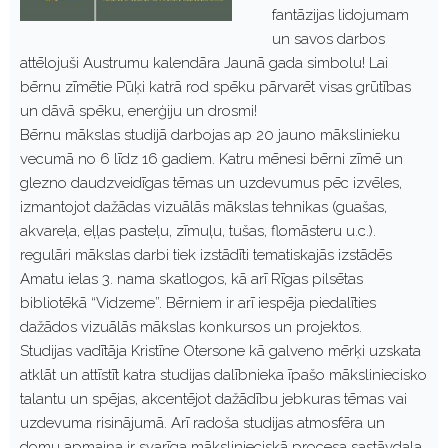
fantāzijas lidojumam
un savos darbos
attēlojuši Austrumu kalendāra Jaunā gada simbolu! Lai
bērnu zīmētie Pūķi katrā rod spēku pārvarēt visas grūtības
un dāvā spēku, enerģiju un drosmi!
Bērnu mākslas studijā darbojas ap 20 jauno mākslinieku
vecumā no 6 līdz 16 gadiem. Katru mēnesi bērni zīmē un
glezno daudzveidīgas tēmas un uzdevumus pēc izvēles,
izmantojot dažādas vizuālās mākslas tehnikas (guašas,
akvareļa, eļļas pasteļu, zīmuļu, tušas, flomāsteru u.c.).
regulāri mākslas darbi tiek izstādīti tematiskajās izstādēs
Amatu ielas 3. nama skatlogos, kā arī Rīgas pilsētas
bibliotēkā “Vidzeme”. Bērniem ir arī iespēja piedalīties
dažādos vizuālās mākslas konkursos un projektos.
Studijas vadītāja Kristīne Otersone kā galveno mērķi uzskata
atklāt un attīstīt katra studijas dalībnieka īpašo māksliniecisko
talantu un spējas, akcentējot dažādību jebkuras tēmas vai
uzdevuma risinājumā. Arī radoša studijas atmosfēra un
domu apmaiņa ir svarīga mākslinieciskā procesa sastāvdaļa.