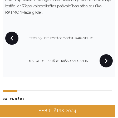
Izstādi ar Rīgas valstspilsētas pašvaldības atbalstu rīko
RKTMC “Mazā ģilde”.
P
TTMS ’’ĢILDE’’ IZSTĀDE ’’KRĀSU KARUSELIS’’
O
S
T
N
TTMS ’’ĢILDE’’ IZSTĀDE ’’KRĀSU KARUSELIS’’
A
V
I
G
A
KALENDĀRS
T
I
FEBRUĀRIS 2024