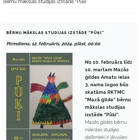
Bērnu mākslas studijas izstāde “Pūķi”
BĒRNU MĀKSLAS STUDIJAS IZSTĀDE “PŪĶI”
Pirmdiena, 12. februāris, 2024. plkst. 00:00
No 10. februāra līdz
10. martam Mazās
ģildes Amatu ielas
3. nama logos būs
skatāma RKTMC
“Mazā ģilde” bērnu
mākslas studijas
izstāde “Pūķi”.
Mazās ģildes bērnu
mākslas studijas
dalībnieki ir ļāvušies