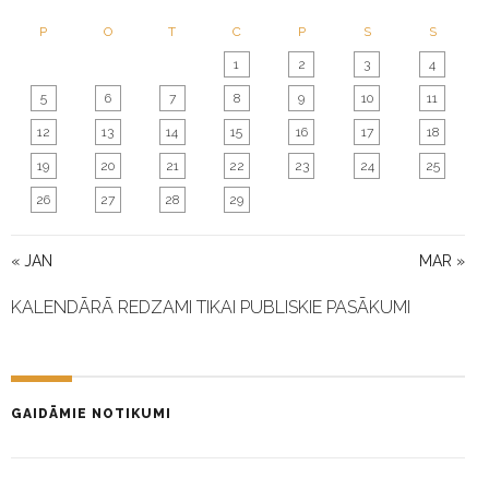
O
N
P
O
T
C
P
S
S
1
2
3
4
5
6
7
8
9
10
11
12
13
14
15
16
17
18
19
20
21
22
23
24
25
26
27
28
29
« JAN
MAR »
KALENDĀRĀ REDZAMI TIKAI PUBLISKIE PASĀKUMI
GAIDĀMIE NOTIKUMI