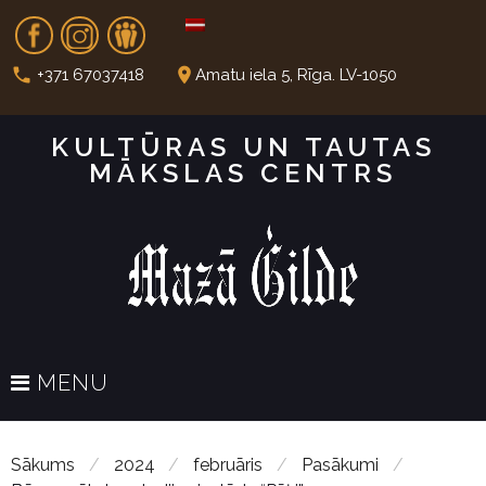
S
Fb
In
Dr
k
i
call
place
+371 67037418
Amatu iela 5, Rīga. LV-1050
p
t
KULTŪRAS UN TAUTAS
o
MĀKSLAS CENTRS
c
o
n
t
e
n
t
MENU
Sākums
/
2024
/
februāris
/
Pasākumi
/