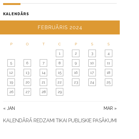
G
A
KALENDĀRS
T
I
FEBRUĀRIS 2024
O
N
P
O
T
C
P
S
S
1
2
3
4
5
6
7
8
9
10
11
12
13
14
15
16
17
18
19
20
21
22
23
24
25
26
27
28
29
« JAN
MAR »
KALENDĀRĀ REDZAMI TIKAI PUBLISKIE PASĀKUMI