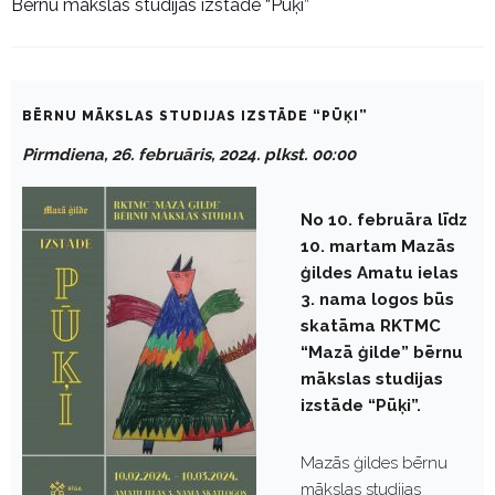
Bērnu mākslas studijas izstāde “Pūķi”
BĒRNU MĀKSLAS STUDIJAS IZSTĀDE “PŪĶI”
Pirmdiena, 26. februāris, 2024. plkst. 00:00
No 10. februāra līdz
10. martam Mazās
ģildes Amatu ielas
3. nama logos būs
skatāma RKTMC
“Mazā ģilde” bērnu
mākslas studijas
izstāde “Pūķi”.
Mazās ģildes bērnu
mākslas studijas