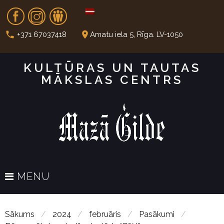
S
Fb
In
Dr
k
i
call
place
+371 67037418
Amatu iela 5, Rīga. LV-1050
p
t
KULTŪRAS UN TAUTAS
o
MĀKSLAS CENTRS
c
o
n
t
e
n
t
MENU
Sākums
/
2024
/
februāris
/
Pasākumi
/