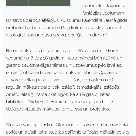
dalībnieki ir ļāvušies
fantāzijas lidojumam
un savos darbos attēlojuši Austrumu kalendāra Jaunā gada
simbolu! Lai bērnu zīmētie Pūķi katrā rod spēku pārvarēt
visas grūtības un dāvā spēku, enerģiju un drosmi!
Bērnu mākslas studijā darbojas ap 20 jauno mākslinieku
vecumā no 6 līdz 16 gadiem. Katru mēnesi bērni zīmē un
glezno daudzveidīgas tēmas un uzdevumus pēc izvēles,
izmantojot dažādas vizuālās mākslas tehnikas (guašas,
akvareļa, eļļas pasteļu, zīmuļu, tušas, flomāsteru u.c.).
regulāri mākslas darbi tiek izstādīti tematiskajās izstādēs
Amatu ielas 3. nama skatlogos, kā arī Rīgas pilsētas
bibliotēkā “Vidzeme”. Bērniem ir arī iespēja piedalīties
dažādos vizuālās mākslas konkursos un projektos.
Studijas vadītāja Kristīne Otersone kā galveno mērķi uzskata
atklāt un attīstīt katra studijas dalībnieka īpašo māksliniecisko