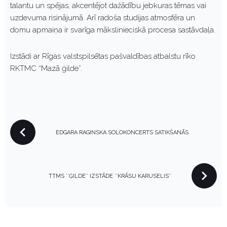
talantu un spējas, akcentējot dažādību jebkuras tēmas vai
uzdevuma risinājumā. Arī radoša studijas atmosfēra un
domu apmaiņa ir svarīga mākslinieciskā procesa sastāvdaļa.
Izstādi ar Rīgas valstspilsētas pašvaldības atbalstu rīko
RKTMC “Mazā ģilde”.
P
EDGARA RAGINSKA SOLOKONCERTS SATIKŠANĀS
O
S
T
N
TTMS ’’ĢILDE’’ IZSTĀDE ’’KRĀSU KARUSELIS’’
A
V
I