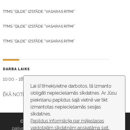
TTMS “ĢILDE” IZSTĀDE “VASARAS RITMI”
TTMS “ĢILDE” IZSTĀDE “VASARAS RITMI”
TTMS “ĢILDE” IZSTĀDE “VASARAS RITMI”
DARBA LAIKS
10:00 - 18:30
Lai šī tīmekļvietne darbotos, tā izmanto
obligāti nepieciešamās sīkdatnes. Ar Jūsu
ĒKĀ NOTIEK VIDEO NOVĒROŠANA
piekrišanu papildus šajā vietnē var tikt
izmantotas nepieciešamās sesijas
sīkdatnes.
Papildus informācija par mājaslapas
© 2026 Rīgas pašvaldība, Rīgas valstspilsētas
veidotajām sīkdatnēm apskatāma šeit.
pašvaldības iestāde “Kultūras un tautas mākslas centrs