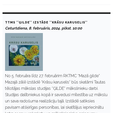
D
a
TTMS ’’ĢILDE’’ IZSTĀDE ’’KRĀSU KARUSELIS’’
y
Ceturtdiena, 8. februāris, 2024. plkst. 10:00
:
F
e
b
r
u
ā
r
i
s
8
No 5. februāra līdz 27. februārim RKTMC “Mazā ģilde”
,
Mazajā zālē izstādē “Krāsu karuselis” būs skatāmi Tautas
2
0
tēlotājas mākslas studijas ‘’ĢILDE’’ mākslinieku darbi.
2
Studijas dalībniekus kopā ir savedusi mīlestība uz mākslu
4
un sava radošuma realizāciju tajā. Izstādē satiksies
pavisam atšķirīgas personības, lai skatītājus iepriecinātu