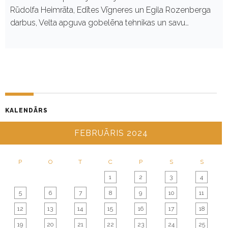
Rūdolfa Heimrāta, Edītes Vīgneres un Egila Rozenberga
darbus, Velta apguva gobelēna tehnikas un savu…
KALENDĀRS
FEBRUĀRIS 2024
P
O
T
C
P
S
S
1
2
3
4
5
6
7
8
9
10
11
12
13
14
15
16
17
18
19
20
21
22
23
24
25