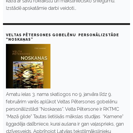
katra ar savu rokrakstu un māksliniecisko sniegumu.
Izstādē apskatāmie darbi veidoti…
VELTAS PĒTERSONES GOBELĒNU PERSONĀLIZSTĀDE
“NOSKAŅAS”
Amatu ielas 3. nama skatlogos no 9. janvāra līdz 9.
februārim varēs aplūkot Veltas Pētersones gobelēnu
personālizstādi “Noskaņas”. Velta Pētersone ir RKTMC
“Mazā ģilde” Tautas lietišķās mākslas studijas “Kamene”
ilggadēja dalībniece, kurai aušana ir gan vaļasprieks, gan
dzīvesveids. Apbrīnojot Latvijas tekstilmākslinieku