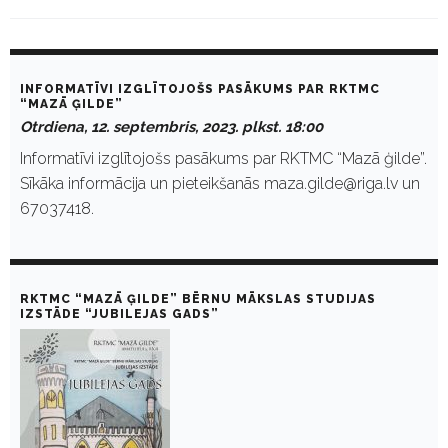
D
a
INFORMATĪVI IZGLĪTOJOŠS PASĀKUMS PAR RKTMC
y
“MAZĀ ĢILDE”
:
Otrdiena, 12. septembris, 2023. plkst. 18:00
S
e
Informatīvi izglītojošs pasākums par RKTMC “Mazā ģilde”.
p
Sīkāka informācija un pieteikšanās maza.gilde@riga.lv un
t
e
67037418.
m
b
r
i
s
RKTMC “MAZĀ ĢILDE” BĒRNU MĀKSLAS STUDIJAS
1
IZSTĀDE “JUBILEJAS GADS”
2
,
2
0
2
3