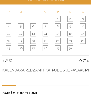
P
O
T
C
P
S
S
1
2
3
4
5
6
7
8
9
10
11
12
13
14
15
16
17
18
19
20
21
22
23
24
25
26
27
28
29
30
« AUG
OKT »
KALENDĀRĀ REDZAMI TIKAI PUBLISKIE PASĀKUMI
GAIDĀMIE NOTIKUMI