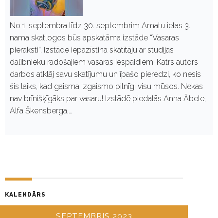
No 1. septembra līdz 30. septembrim Amatu ielas 3.
nama skatlogos būs apskatāma izstāde “Vasaras
pieraksti”. Izstāde iepazīstina skatītāju ar studijas
dalībnieku radošajiem vasaras iespaidiem. Katrs autors
darbos atklāj savu skatījumu un īpašo pieredzi, ko nesis
šis laiks, kad gaisma izgaismo pilnīgi visu mūsos. Nekas
nav brīnišķīgāks par vasaru! Izstādē piedalās Anna Ābele,
Alfa Škensberga,…
KALENDĀRS
SEPTEMBRIS 2023