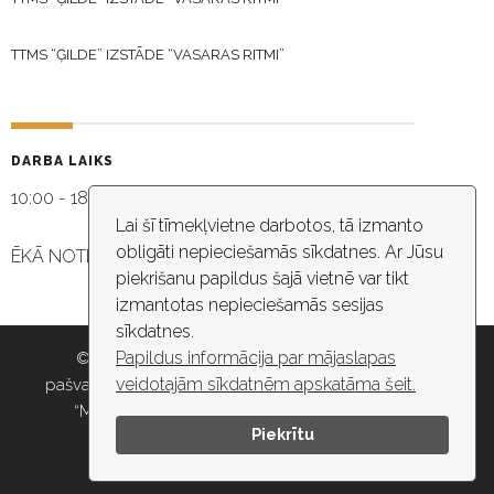
TTMS “ĢILDE” IZSTĀDE “VASARAS RITMI”
DARBA LAIKS
10:00 - 18:30
Lai šī tīmekļvietne darbotos, tā izmanto
obligāti nepieciešamās sīkdatnes. Ar Jūsu
ĒKĀ NOTIEK VIDEO NOVĒROŠANA
piekrišanu papildus šajā vietnē var tikt
izmantotas nepieciešamās sesijas
sīkdatnes.
Papildus informācija par mājaslapas
© 2026 Rīgas pašvaldība, Rīgas valstspilsētas
veidotajām sīkdatnēm apskatāma šeit.
pašvaldības iestāde “Kultūras un tautas mākslas centrs
“Mazā Ģilde”” , e-pasts: maza.gilde@riga.lv, tālr:
Piekrītu
67037418