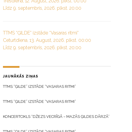
Trešdiena, 12. August, 2026. plkst. 00:00
Līdz 9. septembris, 2026. plkst. 20:00
TTMS “ĢILDE” izstāde “Vasaras ritmi”
Ceturtdiena, 13. August, 2026. plkst. 00:00
Līdz 9. septembris, 2026. plkst. 20:00
JAUNĀKĀS ZIŅAS
TTMS “ĢILDE” IZSTĀDE “VASARAS RITMI”
TTMS “ĢILDE” IZSTĀDE “VASARAS RITMI”
KONCERTCIKLS “DŽEZS VECRĪGĀ – MAZĀS ĢILDES DĀRZĀ”
TTMS “ĢILDE” IZSTĀDE “VASARAS RITMI”