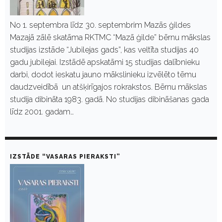
No 1. septembra līdz 30. septembrim Mazās ģildes
Mazajā zālē skatāma RKTMC “Mazā ģilde” bērnu mākslas
studijas izstāde “Jubilejas gads”, kas veltīta studijas 40
gadu jubilejai. Izstādē apskatāmi 15 studijas dalībnieku
darbi, dodot ieskatu jauno mākslinieku izvēlēto tēmu
daudzveidībā un atšķirīgajos rokrakstos. Bērnu mākslas
studija dibināta 1983. gadā. No studijas dibināšanas gada
līdz 2001. gadam…
IZSTĀDE “VASARAS PIERAKSTI”