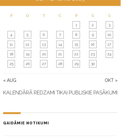
P
O
T
C
P
S
S
1
2
3
4
5
6
7
8
9
10
11
12
13
14
15
16
17
18
19
20
21
22
23
24
25
26
27
28
29
30
« AUG
OKT »
KALENDĀRĀ REDZAMI TIKAI PUBLISKIE PASĀKUMI
GAIDĀMIE NOTIKUMI