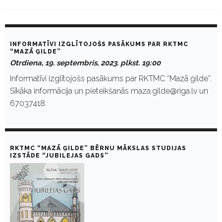
D
a
INFORMATĪVI IZGLĪTOJOŠS PASĀKUMS PAR RKTMC
y
“MAZĀ ĢILDE”
:
Otrdiena, 19. septembris, 2023. plkst. 19:00
S
e
Informatīvi izglītojošs pasākums par RKTMC “Mazā ģilde”.
p
Sīkāka informācija un pieteikšanās maza.gilde@riga.lv un
t
e
67037418.
m
b
r
i
s
RKTMC “MAZĀ ĢILDE” BĒRNU MĀKSLAS STUDIJAS
1
IZSTĀDE “JUBILEJAS GADS”
9
,
2
0
2
3