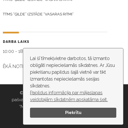
TTMS “ĢILDE” IZSTĀDE “VASARAS RITMI”
DARBA LAIKS
10:00 - 18:30
Lai šī tīmekļvietne darbotos, tā izmanto
obligāti nepieciešamās sīkdatnes. Ar Jūsu
ĒKĀ NOTIEK VIDEO NOVĒROŠANA
piekrišanu papildus šajā vietnē var tikt
izmantotas nepieciešamās sesijas
sīkdatnes.
Papildus informācija par mājaslapas
© 2026 Rīgas pašvaldība, Rīgas valstspilsētas
veidotajām sīkdatnēm apskatāma šeit.
pašvaldības iestāde “Kultūras un tautas mākslas centrs
“Mazā Ģilde”” , e-pasts: maza.gilde@riga.lv, tālr:
Piekrītu
67037418