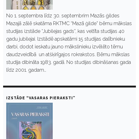
No 1. septembra līdz 30. septembrim Mazās ģildes
Mazajā zālē skatāma RKTMC “Mazā ģilde” bērnu mākslas
studijas izstāde “Jubilejas gads”, kas veltīta studijas 40
gadu jubilejai. Izstādē apskatāmi 15 studijas dalībnieku
darbi, dodot ieskatu jauno mākslinieku izvēlēto tēmu
daudzveidībā un atšķirīgajos rokrakstos. Bērnu mākslas
studija dibināta 1983. gadā. No studijas dibināšanas gada
līdz 2001. gadam…
IZSTĀDE “VASARAS PIERAKSTI”