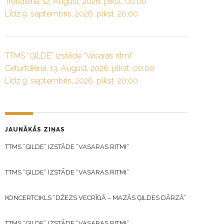
Trešdiena, 12. August, 2026. plkst. 00:00
Līdz 9. septembris, 2026. plkst. 20:00
TTMS “ĢILDE” izstāde “Vasaras ritmi”
Ceturtdiena, 13. August, 2026. plkst. 00:00
Līdz 9. septembris, 2026. plkst. 20:00
JAUNĀKĀS ZIŅAS
TTMS “ĢILDE” IZSTĀDE “VASARAS RITMI”
TTMS “ĢILDE” IZSTĀDE “VASARAS RITMI”
KONCERTCIKLS “DŽEZS VECRĪGĀ – MAZĀS ĢILDES DĀRZĀ”
TTMS “ĢILDE” IZSTĀDE “VASARAS RITMI”