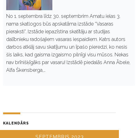
No 1. septembra līdz 30. septembrim Amatu ielas 3.
nama skatlogos būs apskatāma izstāde “Vasaras
pieraksti”. Izstāde iepazīstina skatītāju ar studijas
dalībnieku radošajiem vasaras iespaidiem. Katrs autors
darbos atklāj savu skatījumu un īpašo pieredzi, ko nesis
šis laiks, kad gaisma izgaismo pilnīgi visu mūsos. Nekas
nav brīnišķīgāks par vasaru! Izstādē piedalās Anna Ābele,
Alfa Škensberga,…
KALENDĀRS
SEPTEMBRIS 2023