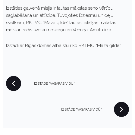
Izstādes galvenā misija ir tautas mākslas seno vērtību
saglabāšana un attīstība. Tuvojoties Dziesmu un deju
svētkiem, RKTMC “Mazā ģilde” tautas lietišķās mākslas
meistari radīs svētku noskaņu arī Vecrīgā, Amatu ielā.
Izstādi ar Rīgas domes atbalstu rīko RKTMC “Mazā ģilde”.
P
IZSTĀDE “VASARAS VIDŪ”
O
S
T
N
IZSTĀDE “VASARAS VIDŪ”
A
V
I