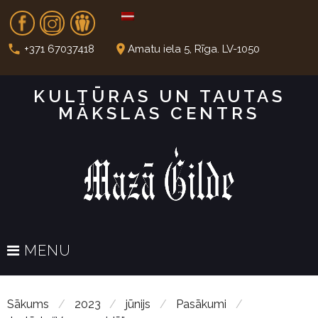
S
Fb
In
Dr
k
i
call
place
+371 67037418
Amatu iela 5, Rīga. LV-1050
p
t
KULTŪRAS UN TAUTAS
o
MĀKSLAS CENTRS
c
o
n
t
e
n
t
MENU
Sākums
/
2023
/
jūnijs
/
Pasākumi
/