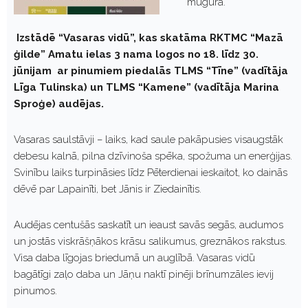
mugurā.
Izstādē “Vasaras vidū”, kas skatāma RKTMC “Mazā
ģilde” Amatu ielas 3 nama logos no 18. līdz 30.
jūnijam ar pinumiem piedalās TLMS “Tīne” (vadītāja
Līga Tulinska) un TLMS “Kamene” (vadītāja Marina
Sproģe) audējas.
Vasaras saulstāvji – laiks, kad saule pakāpusies visaugstāk
debesu kalnā, pilna dzīvinoša spēka, spožuma un enerģijas.
Svinību laiks turpināsies līdz Pēterdienai ieskaitot, ko dainās
dēvē par Lapainīti, bet Jānis ir Ziedainītis.
Audējas centušās saskatīt un ieaust savās segās, audumos
un jostās viskrāšņākos krāsu salikumus, greznākos rakstus.
Visa daba līgojas briedumā un auglībā. Vasaras vidū
bagātīgi zaļo daba un Jāņu naktī pinēji brīnumzāles ievij
pinumos.