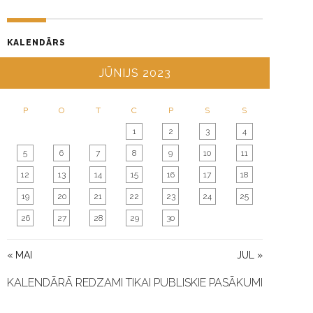
G
A
KALENDĀRS
T
I
JŪNIJS 2023
O
N
P
O
T
C
P
S
S
1
2
3
4
5
6
7
8
9
10
11
12
13
14
15
16
17
18
19
20
21
22
23
24
25
26
27
28
29
30
« MAI
JUL »
KALENDĀRĀ REDZAMI TIKAI PUBLISKIE PASĀKUMI