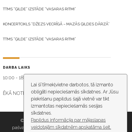
TTMS “ĢILDE” IZSTĀDE “VASARAS RITMI”
KONCERTCIKLS “DŽEZS VECRĪGĀ – MAZĀS ĢILDES DĀRZĀ”
TTMS “ĢILDE” IZSTĀDE “VASARAS RITMI”
DARBA LAIKS
10:00 - 18:30
Lai šī tīmekļvietne darbotos, tā izmanto
obligāti nepieciešamās sīkdatnes. Ar Jūsu
ĒKĀ NOTIEK VIDEO NOVĒROŠANA
piekrišanu papildus šajā vietnē var tikt
izmantotas nepieciešamās sesijas
sīkdatnes.
Papildus informācija par mājaslapas
© 2026 Rīgas pašvaldība, Rīgas valstspilsētas
veidotajām sīkdatnēm apskatāma šeit.
pašvaldības iestāde “Kultūras un tautas mākslas centrs