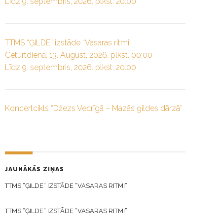
Līdz 9. septembris, 2026. plkst. 20:00
TTMS “ĢILDE” izstāde “Vasaras ritmi”
Ceturtdiena, 13. August, 2026. plkst. 00:00
Līdz 9. septembris, 2026. plkst. 20:00
Koncertcikls “Džezs Vecrīgā – Mazās ģildes dārzā”
JAUNĀKĀS ZIŅAS
TTMS “ĢILDE” IZSTĀDE “VASARAS RITMI”
TTMS “ĢILDE” IZSTĀDE “VASARAS RITMI”