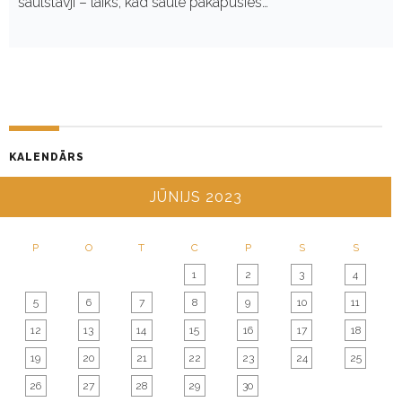
saulstāvji – laiks, kad saule pakāpusies…
KALENDĀRS
JŪNIJS 2023
P
O
T
C
P
S
S
1
2
3
4
5
6
7
8
9
10
11
12
13
14
15
16
17
18
19
20
21
22
23
24
25
26
27
28
29
30