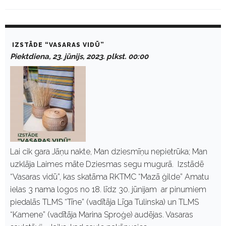
D
a
IZSTĀDE “VASARAS VIDŪ”
y
Piektdiena, 23. jūnijs, 2023. plkst. 00:00
:
J
ū
n
i
j
s
2
3
,
2
Lai cik gara Jāņu nakte, Man dziesmīņu nepietrūka; Man
0
uzklāja Laimes māte Dziesmas segu mugurā. Izstādē
2
3
“Vasaras vidū”, kas skatāma RKTMC “Mazā ģilde” Amatu
ielas 3 nama logos no 18. līdz 30. jūnijam ar pinumiem
piedalās TLMS “Tīne” (vadītāja Līga Tulinska) un TLMS
“Kamene” (vadītāja Marina Sproģe) audējas. Vasaras