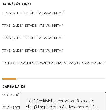
JAUNĀKĀS ZIŅAS
TTMS “ĢILDE” IZSTĀDE “VASARAS RITMI”
TTMS “ĢILDE” IZSTĀDE “VASARAS RITMI”
TTMS “ĢILDE” IZSTĀDE “VASARAS RITMI”
TTMS “ĢILDE” IZSTĀDE “VASARAS RITMI”
“PLÍNIO FERNANDES | BRAZĪLIJAS ĢITĀRAS MAĢIJA RĪGAS VASARĀ”
DARBA LAIKS
10:00 - 18:30
Lai šī tīmekļvietne darbotos, tā izmanto
obligāti nepieciešamās sīkdatnes. Ar Jūsu
ĒKĀ NOTIEK VIDEO NOVĒROŠANA