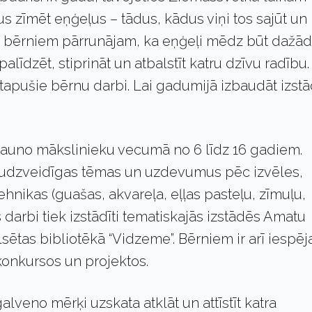
us zīmēt eņģeļus – tādus, kādus viņi tos sajūt un
Ar bērniem pārrunājam, ka eņģeļi mēdz būt dažād
līdzēt, stiprināt un atbalstīt katru dzīvu radību.
tapušie bērnu darbi. Lai gadumijā izbaudāt izstā
jauno mākslinieku vecumā no 6 līdz 16 gadiem.
audzveidīgas tēmas un uzdevumus pēc izvēles,
hnikas (guašas, akvareļa, eļļas pasteļu, zīmuļu,
s darbi tiek izstādīti tematiskajās izstādēs Amatu
lsētas bibliotēkā “Vidzeme”. Bērniem ir arī iespēj
konkursos un projektos.
alveno mērķi uzskata atklāt un attīstīt katra