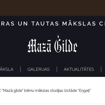
RAS UN TAUTAS MĀKSLAS 
ĀKSLA
GALERIJAS
AKTUALITĀTES
Mazā ģilde” bērnu mākslas studijas izstāde “Eņģeļi”