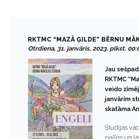
RKTMC “MAZĀ ĢILDE” BĒRNU MĀK
Otrdiena, 31. janvāris, 2023. plkst. 00:
Jau sešpad
RKTMC “Maz
veido zīmēj
janvārim st
skatāma Am
Studijas vad
palīgs un l