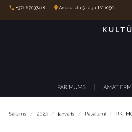
S
call
place
+371 67037418
Amatu iela 5, Rīga. LV-1050
k
i
KULTŪ
p
t
o
c
o
n
PAR MUMS
AMATIERM
t
e
n
Sākums
/
2023
/
janvāris
/
Pasākumi
/
RKTMC “
t