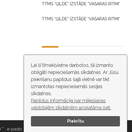
TTMS “ĢILDE” IZSTĀDE “VASARAS RITMI”
TTMS “ĢILDE” IZSTĀDE “VASARAS RITMI”
DARBA LAIKS
Lai šī tīmekļvietne darbotos, tā izmanto
obligāti nepieciešamās sīkdatnes. Ar Jūsu
10:00 - 18:30
piekrišanu papildus šajā vietnē var tikt
izmantotas nepieciešamās sesijas
ĒKĀ NOTIEK VIDEO NOVĒROŠANA
sīkdatnes.
Papildus informācija par mājaslapas
veidotajām sīkdatnēm apskatāma šeit.
Piekrītu
” , e-pasts: maza.gilde@riga.lv, tālr: 67037418