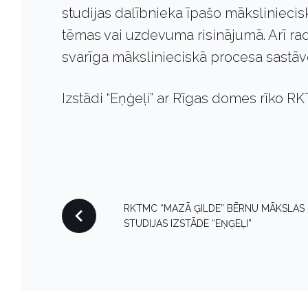
studijas dalībnieka īpašo māksliniecis
tēmas vai uzdevuma risinājumā. Arī ra
svarīga mākslinieciskā procesa sastāv
Izstādi “Eņģeļi” ar Rīgas domes rīko R
P
RKTMC “MAZĀ ĢILDE” BĒRNU MĀKSLAS
STUDIJAS IZSTĀDE “EŅĢEĻI”
O
S
T