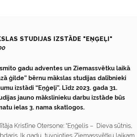
SLAS STUDIJAS IZSTĀDE "EŅĢEĻI"
00
smito gadu adventes un Ziemassvētku laikā
ā ģilde” bērnu mākslas studijas dalībnieki
umu izstādi “Eņģeļi”. Līdz 2023. gada 31.
udijas jauno mākslinieku darbu izstāde būs
atu ielas 3. nama skatlogos.
ītāja Kristīne Otersone: “Eņģelis – Dieva sūtnis,
abdaris. Ik gadu, tuvojoties Ziemassvētku laikam