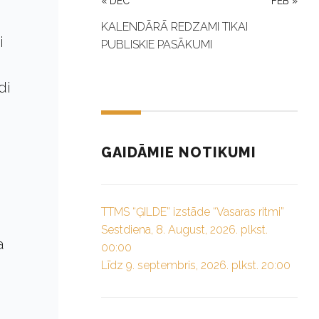
« DEC
FEB »
KALENDĀRĀ REDZAMI TIKAI
i
PUBLISKIE PASĀKUMI
di
GAIDĀMIE NOTIKUMI
TTMS “ĢILDE” izstāde “Vasaras ritmi”
Sestdiena, 8. August, 2026. plkst.
a
00:00
Līdz 9. septembris, 2026. plkst. 20:00