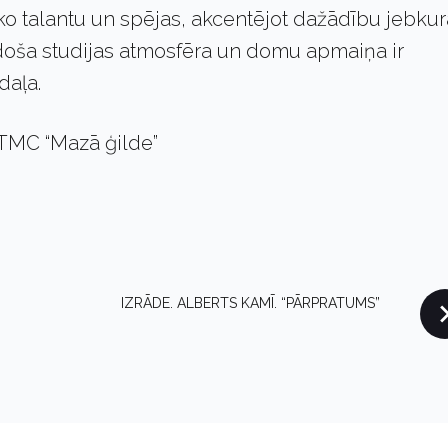
ko talantu un spējas, akcentējot dažādību jebku
doša studijas atmosfēra un domu apmaiņa ir
daļa.
KTMC “Mazā ģilde”
IZRĀDE. ALBERTS KAMĪ. “PĀRPRATUMS”