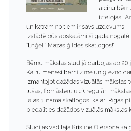
aicinu bērn
iztēlojas. 
un katram no tiem ir savs uzdevums – pa
Izstādē būs apskatāmi šī gada nogalē 
“Eņģeļi” Mazās ģildes skatlogos!”
Bērnu mākslas studijā darbojas ap 20 
Katru mēnesi bērni zīmē un glezno d
izmantojot dažādas vizuālās mākslas te
tušas, flomāsteru u.c.). regulāri māksla
ielas 3. nama skatlogos, kā arī Rīgas pi
piedalīties dažādos vizuālās mākslas 
Studijas vadītāja Kristīne Otersone kā g