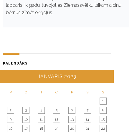
labdaris. Ik gadu, tuvojoties Ziemassvētku laikam aicinu
bērnus zīmēt eņģeļus…
KALENDĀRS
JANVĀRIS 2023
P
O
T
C
P
S
S
1
2
3
4
5
6
7
8
9
10
11
12
13
14
15
16
17
18
19
20
21
22