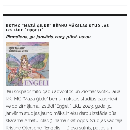
D
a
RKTMC “MAZĀ ĢILDE” BĒRNU MĀKSLAS STUDIJAS
y
IZSTĀDE "EŅĢEĻI"
:
Pirmdiena, 30. janvāris, 2023. plkst. 00:00
J
a
n
v
ā
r
i
s
3
0
,
Jau sešpadsmito gadu adventes un Ziemassvētku laikā
2
RKTMC “Mazā ģilde” bērnu mākslas studijas dalībnieki
0
2
veido zīmējumu izstādi “Eņģeļi”. Līdz 2023. gada 31.
3
janvārim studijas jauno mākslinieku darbu izstāde būs
skatāma Amatu ielas 3. nama skatlogos. Studijas vadītāja
Kristīne Otersone: “Eņģelis – Dieva sūtnis, palīgs un