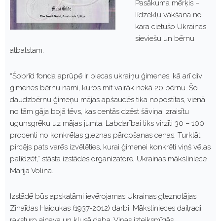
Pasākuma mērķis –
līdzekļu vākšana no
kara cietušo Ukrainas
sieviešu un bērnu
atbalstam.
“Šobrīd fonda aprūpē ir piecas ukraiņu ģimenes, kā arī divi
ģimenes bērnu nami, kuros mīt vairāk nekā 20 bērnu. Šo
daudzbērnu ģimeņu mājas apšaudēs tika nopostītas, vienā
no tām gāja bojā tēvs, kas centās dzēst šāviņa izraisītu
ugunsgrēku uz mājas jumta. Labdarībai tiks virzīti 30 – 100
procenti no konkrētas gleznas pārdošanas cenas. Turklāt
pircējs pats varēs izvēlēties, kurai ģimenei konkrēti viņš vēlas
palīdzēt,” stāsta izstādes organizatore, Ukrainas māksliniece
Marija Volina.
Izstādē būs apskatāmi ievērojamas Ukrainas gleznotājas
Zinaīdas Haidukas (1937-2012) darbi. Mākslinieces daiļradi
raksturo ainava un klusā daba. Viņas izteiksmīgās,