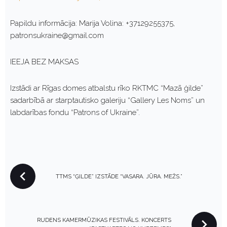
Papildu informācija: Marija Volina: +37129255375,
patronsukraine@gmail.com
IEEJA BEZ MAKSAS
Izstādi ar Rīgas domes atbalstu rīko RKTMC “Mazā ģilde”
sadarbībā ar starptautisko galeriju “Gallery Les Noms” un
labdarības fondu “Patrons of Ukraine”.
P
TTMS “ĢILDE” IZSTĀDE “VASARA. JŪRA. MEŽS.”
O
S
T
N
RUDENS KAMERMŪZIKAS FESTIVĀLS. KONCERTS