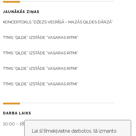
JAUNĀKĀS ZIŅAS
KONCERTCIKLS “DŽEZS VECRĪGĀ – MAZĀS ĢILDES DĀRZĀ”
TTMS “ĢILDE” IZSTĀDE “VASARAS RITMI”
TTMS “ĢILDE” IZSTĀDE “VASARAS RITMI”
TTMS “ĢILDE” IZSTĀDE “VASARAS RITMI”
TTMS “ĢILDE” IZSTĀDE “VASARAS RITMI”
DARBA LAIKS
10:00 - 18:30
Lai šī tīmekļvietne darbotos, tā izmanto