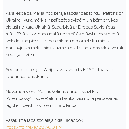
Kara iespaidā Marija nodibināja labdarības fondu “Patrons of
Ukraine”, kura mērķis ir palīdzēt sievietēm un bērniem, kas
cietuši no kara Ukrainā. Sadarbībā ar Eiropas Savienības
māju Rīgā 2022. gada maijā norisinājās mākslinieces pirmā
izstāde, kas piesaistīja neskaitāmu diplomātisku misiju
pārstāvju un mākslinieku uzmanību. Izstādi apmeklēja vairāk
nekā 500 viesu.
Septembra beigās Marija savus izstādīs EDSO atbalstītā
labdarības pasākumā.
Novembrī viens Marijas Volinas darbs tiks izlikts
“Artembassy” izsolē Rietumu bankā. Visi no tā pārdošanas
iegūtie līdzekļi tiks novirzīti labdarībai.
Pasākuma lapa sociālajā tīklā Facebook:
https://fb.me/e/2QjAQO4lM