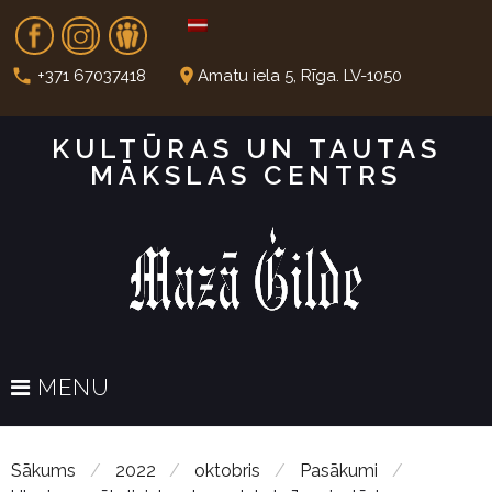
S
Fb
In
Dr
k
i
call
place
+371 67037418
Amatu iela 5, Rīga. LV-1050
p
t
KULTŪRAS UN TAUTAS
o
MĀKSLAS CENTRS
c
o
n
t
e
n
t
MENU
Sākums
/
2022
/
oktobris
/
Pasākumi
/