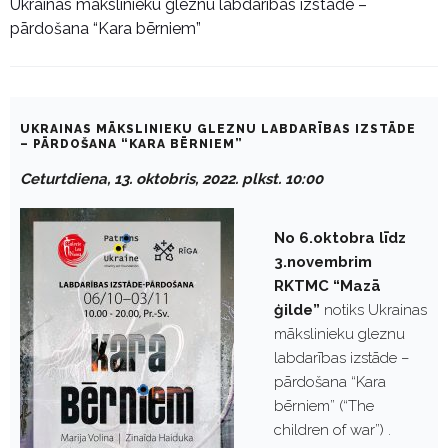
Ukrainas mākslinieku gleznu labdarības izstāde –
pārdošana “Kara bērniem”
UKRAINAS MĀKSLINIEKU GLEZNU LABDARĪBAS IZSTĀDE
– PĀRDOŠANA “KARA BĒRNIEM”
Ceturtdiena, 13. oktobris, 2022. plkst. 10:00
No
6
.oktobra līdz
3
.novembrim
RKTMC “Mazā
ģilde”
notiks Ukrainas
mākslinieku gleznu
labdarības izstāde –
pārdošana “Kara
bērniem” (“The
children of war”) .