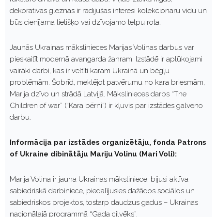
dekoratīvās gleznas ir radījušas interesi kolekcionāru vidū un
būs cienījama lietišķo vai dzīvojamo telpu rota.
Jaunās Ukrainas mākslinieces Marijas Volinas darbus var
pieskaitīt modernā avangarda žanram. Izstādē ir aplūkojami
vairāki darbi, kas ir veltīti karam Ukrainā un bēgļu
problēmām. Šobrīd, meklējot patvērumu no kara briesmām,
Marija dzīvo un strādā Latvijā. Mākslinieces darbs “The
Children of war” (“Kara bērni”) ir kļuvis par izstādes galveno
darbu.
Informācija par izstādes organizētāju, fonda
Patrons
of Ukraine
dibinātāju Mariju Volinu (Mari Voli)
:
Marija Volina ir jauna Ukrainas māksliniece, bijusi aktīva
sabiedriskā darbiniece, piedalījusies dažādos sociālos un
sabiedriskos projektos, tostarp daudzus gadus – Ukrainas
nacionālajā programmā “Gada cilvēks”.