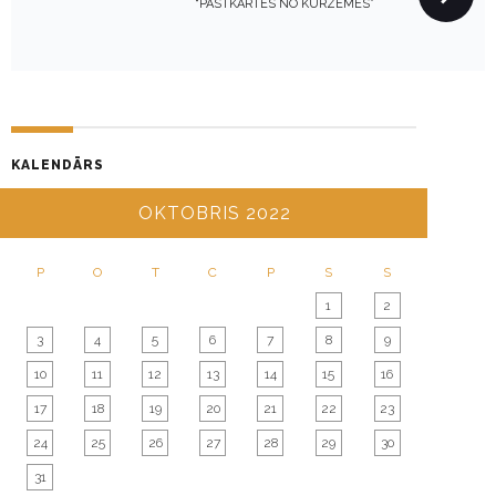
“PASTKARTES NO KURZEMES”
A
V
I
G
A
T
KALENDĀRS
I
OKTOBRIS 2022
O
N
P
O
T
C
P
S
S
1
2
3
4
5
6
7
8
9
10
11
12
13
14
15
16
17
18
19
20
21
22
23
24
25
26
27
28
29
30
31