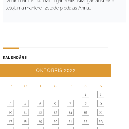
izteikti darbos, kuri radīti gan reālistiskā, gan abstraktā
tēlojuma manierē. Izstādē piedalās Anna…
KALENDĀRS
OKTOBRIS 2022
P
O
T
C
P
S
S
1
2
3
4
5
6
7
8
9
10
11
12
13
14
15
16
17
18
19
20
21
22
23