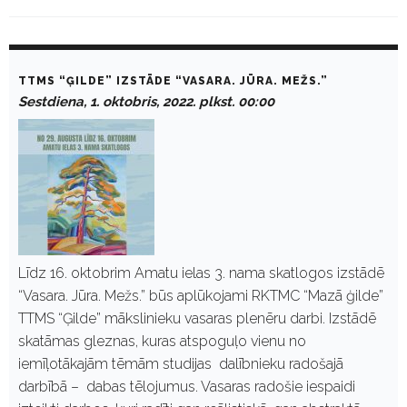
D
a
TTMS “ĢILDE” IZSTĀDE “VASARA. JŪRA. MEŽS.”
y
Sestdiena, 1. oktobris, 2022. plkst. 00:00
:
O
k
t
o
b
r
i
s
1
,
Līdz 16. oktobrim Amatu ielas 3. nama skatlogos izstādē
2
“Vasara. Jūra. Mežs.” būs aplūkojami RKTMC “Mazā ģilde”
0
2
TTMS “Ģilde” mākslinieku vasaras plenēru darbi. Izstādē
2
skatāmas gleznas, kuras atspoguļo vienu no
iemīļotākajām tēmām studijas dalībnieku radošajā
darbībā – dabas tēlojumus. Vasaras radošie iespaidi