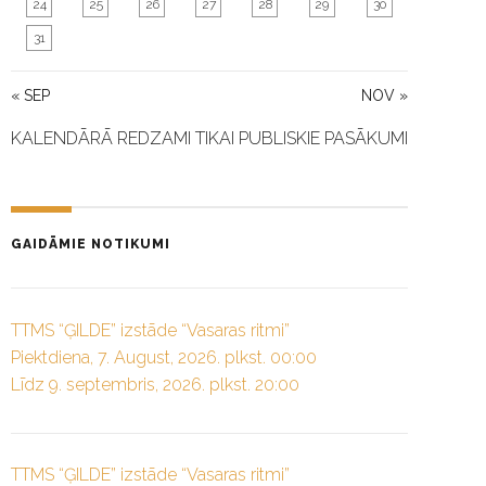
24
25
26
27
28
29
30
31
« SEP
NOV »
KALENDĀRĀ REDZAMI TIKAI PUBLISKIE PASĀKUMI
GAIDĀMIE NOTIKUMI
TTMS “ĢILDE” izstāde “Vasaras ritmi”
Piektdiena, 7. August, 2026. plkst. 00:00
Līdz 9. septembris, 2026. plkst. 20:00
TTMS “ĢILDE” izstāde “Vasaras ritmi”