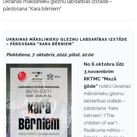
Ukrainas mākslinieku gleznu labdarības izstāde –
pārdošana “Kara bērniem”
UKRAINAS MĀKSLINIEKU GLEZNU LABDARĪBAS IZSTĀDE
– PĀRDOŠANA “KARA BĒRNIEM”
Piektdiena, 7. oktobris, 2022. plkst. 10:00
No
6
.oktobra līdz
3
.novembrim
RKTMC “Mazā
ģilde”
notiks Ukrainas
mākslinieku gleznu
labdarības izstāde –
pārdošana “Kara
bērniem” (“The
children of war”) .
Pasākuma mērķis –