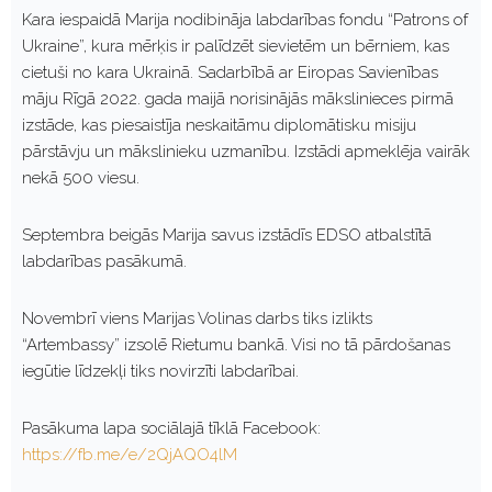
Kara iespaidā Marija nodibināja labdarības fondu “Patrons of
Ukraine”, kura mērķis ir palīdzēt sievietēm un bērniem, kas
cietuši no kara Ukrainā. Sadarbībā ar Eiropas Savienības
māju Rīgā 2022. gada maijā norisinājās mākslinieces pirmā
izstāde, kas piesaistīja neskaitāmu diplomātisku misiju
pārstāvju un mākslinieku uzmanību. Izstādi apmeklēja vairāk
nekā 500 viesu.
Septembra beigās Marija savus izstādīs EDSO atbalstītā
labdarības pasākumā.
Novembrī viens Marijas Volinas darbs tiks izlikts
“Artembassy” izsolē Rietumu bankā. Visi no tā pārdošanas
iegūtie līdzekļi tiks novirzīti labdarībai.
Pasākuma lapa sociālajā tīklā Facebook:
https://fb.me/e/2QjAQO4lM