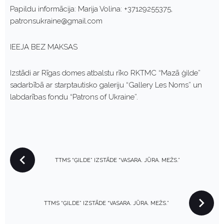
Papildu informācija: Marija Volina: +37129255375,
patronsukraine@gmail.com
IEEJA BEZ MAKSAS
Izstādi ar Rīgas domes atbalstu rīko RKTMC “Mazā ģilde”
sadarbībā ar starptautisko galeriju “Gallery Les Noms” un
labdarības fondu “Patrons of Ukraine”.
P
TTMS “ĢILDE” IZSTĀDE “VASARA. JŪRA. MEŽS.”
O
S
T
N
TTMS “ĢILDE” IZSTĀDE “VASARA. JŪRA. MEŽS.”
A