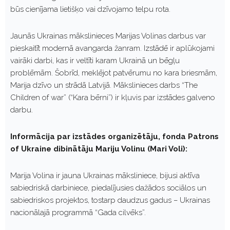
būs cienījama lietišķo vai dzīvojamo telpu rota.
Jaunās Ukrainas mākslinieces Marijas Volinas darbus var
pieskaitīt modernā avangarda žanram. Izstādē ir aplūkojami
vairāki darbi, kas ir veltīti karam Ukrainā un bēgļu
problēmām. Šobrīd, meklējot patvērumu no kara briesmām,
Marija dzīvo un strādā Latvijā. Mākslinieces darbs “The
Children of war” (“Kara bērni”) ir kļuvis par izstādes galveno
darbu.
Informācija par izstādes organizētāju, fonda
Patrons
of Ukraine
dibinātāju Mariju Volinu (Mari Voli)
:
Marija Volina ir jauna Ukrainas māksliniece, bijusi aktīva
sabiedriskā darbiniece, piedalījusies dažādos sociālos un
sabiedriskos projektos, tostarp daudzus gadus – Ukrainas
nacionālajā programmā “Gada cilvēks”.