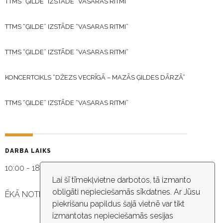
TTMS “ĢILDE” IZSTĀDE “VASARAS RITMI”
TTMS “ĢILDE” IZSTĀDE “VASARAS RITMI”
TTMS “ĢILDE” IZSTĀDE “VASARAS RITMI”
KONCERTCIKLS “DŽEZS VECRĪGĀ – MAZĀS ĢILDES DĀRZĀ”
TTMS “ĢILDE” IZSTĀDE “VASARAS RITMI”
DARBA LAIKS
10:00 - 18:30
Lai šī tīmekļvietne darbotos, tā izmanto
obligāti nepieciešamās sīkdatnes. Ar Jūsu
ĒKĀ NOTIEK VIDEO NOVĒROŠANA
piekrišanu papildus šajā vietnē var tikt
izmantotas nepieciešamās sesijas