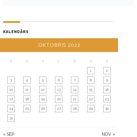
V
I
G
A
KALENDĀRS
T
I
OKTOBRIS 2022
O
N
P
O
T
C
P
S
S
1
2
3
4
5
6
7
8
9
10
11
12
13
14
15
16
17
18
19
20
21
22
23
24
25
26
27
28
29
30
31
« SEP
NOV »