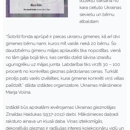
līdzekļu vākšana no
kara cietušo Ukrainas
sieviešu un bērnu
atbalstam.
“Šobrīd fonda aprūpē ir piecas ukraiņu ģimenes, kā arī divi
ģimenes bērnu nami, kuros mīt vairāk nekā 20 bērnu. Šo
daudzbērnu ģimeņu mājas apšaudēs tika nopostītas, vienā
no tām gāja bojā tēvs, kas centās dzēst šāviņa izraisītu
ugunsgrēku uz mājas jumta. Labdarībai tiks virzīti 30 – 100
procenti no konkrētas gleznas pārdošanas cenas. Turklāt
pircējs pats varēs izvēlēties, kurai ģimenei konkrēti viņš vēlas
palīdzēt,” stāsta izstādes organizatore, Ukrainas māksliniece
Marija Volina.
Izstādē būs apskatāmi ievērojamas Ukrainas gleznotājas
Zinaīdas Haidukas (1937-2012) darbi. Mākslinieces daiļradi
raksturo ainava un klusā daba. Viņas izteiksmīgās,
dekoratīvās gleznas ir radījušas interesi kolekcionāru vidū un