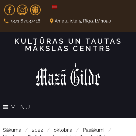
S
Fb
In
Dr
k
i
call
place
+371 67037418
Amatu iela 5, Rīga. LV-1050
p
t
KULTŪRAS UN TAUTAS
o
MĀKSLAS CENTRS
c
o
n
t
e
n
t
MENU
Sākums
/
2022
/
oktobris
/
Pasākumi
/