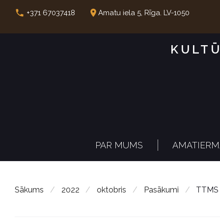
S
call
place
+371 67037418
Amatu iela 5, Rīga. LV-1050
k
i
KULTŪ
p
t
o
c
o
n
PAR MUMS
AMATIERM
t
e
n
Sākums
/
2022
/
oktobris
/
Pasākumi
/
TTMS “
t