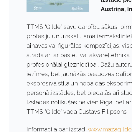
Austriņa, 
TTMS “Ģilde” savu darbību sākusi pirm
profesiju un uzskatu amatiermāksliniek
ainavas vai figurālas kompozīcijas, vis
strādā arī ar pasteli vai akvareļtehnik
profesionālai glezniecībai. Dažu auto
iezīmes, bet jaunākās paaudzes dalībn
ekspresīvā stilā un nebaidās eksperimen
personālizstādes, bet piedalās arī stud
Izstādes notikušas ne vien Rīgā, bet ar
TTMS “Ģilde” vada Gustavs Filipsons.
Informācija par izstādi
www.mazagilde.