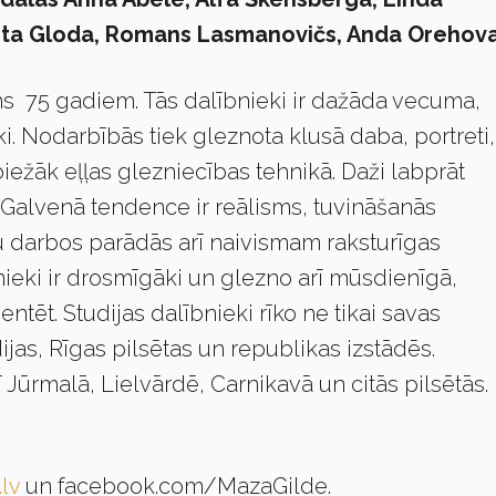
Inta Gloda, Romans Lasmanovičs, Anda Orehova
s 75 gadiem. Tās dalībnieki ir dažāda vecuma,
i. Nodarbībās tiek gleznota klusā daba, portreti,
biežāk eļļas glezniecības tehnikā. Daži labprāt
ā. Galvenā tendence ir reālisms, tuvināšanās
ru darbos parādās arī naivismam raksturīgas
ieki ir drosmīgāki un glezno arī mūsdienīgā,
tēt. Studijas dalībnieki rīko ne tikai savas
ijas, Rīgas pilsētas un republikas izstādēs.
ī Jūrmalā, Lielvārdē, Carnikavā un citās pilsētās.
lv
un facebook.com/MazaGilde.