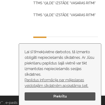
TTMS “ĢILDE” IZSTĀDE “VASARAS RITMI”
TTMS “ĢILDE” IZSTĀDE “VASARAS RITMI”
DARBA LAIKS
Lai šī tīmekļvietne darbotos, tā izmanto
obligāti nepieciešamās sīkdatnes. Ar Jūsu
10:00 - 18:30
piekrišanu papildus šajā vietnē var tikt
izmantotas nepieciešamās sesijas
ĒKĀ NOTIEK VIDEO NOVĒROŠANA
sīkdatnes.
Papildus informācija par mājaslapas
veidotajām sīkdatnēm apskatāma šeit.
Piekrītu
” , e-pasts: maza.gilde@riga.lv, tālr: 67037418