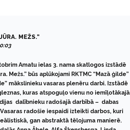
JŪRA. MEŽS.”
00:03
ktobrim Amatu ielas 3. nama skatlogos izstādē
ūra. Mežs.” būs aplūkojami RKTMC “Mazā ģilde”
e” mākslinieku vasaras plenēru darbi. Izstādē
leznas, kuras atspoguļo vienu no iemīļotākaj
ijas dalībnieku radošajā darbībā – dabas
Vasaras radošie iespaidi izteikti darbos, kuri
reālistiskā, gan abstraktā tēlojuma manierē.
edalās Anna Ābele, Alfa Škensberga, Linda