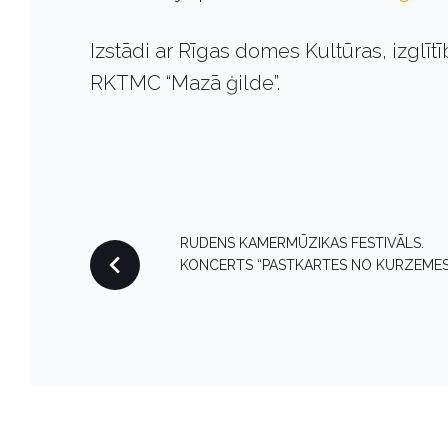
Izstādi ar Rīgas domes Kultūras, izglī
RKTMC “Mazā ģilde”.
P
RUDENS KAMERMŪZIKAS FESTIVĀLS.
KONCERTS “PASTKARTES NO KURZEMES
O
S
T
N