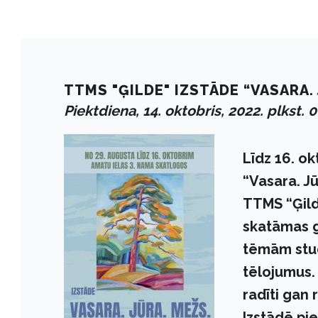
TTMS "ĢILDE" IZSTĀDE “VASARA. 
Piektdiena, 14. oktobris, 2022. plkst. 
Līdz 16. o
“Vasara. J
TTMS “Ģild
skatāmas g
tēmām stud
tēlojumus. 
radīti gan 
Izstādē pi