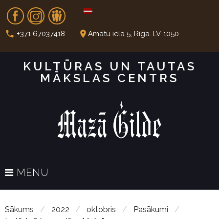
S
Fb
In
Dr
k
i
call
place
+371 67037418
Amatu iela 5, Rīga. LV-1050
p
t
KULTŪRAS UN TAUTAS
o
MĀKSLAS CENTRS
c
o
n
t
e
n
t
MENU
Sākums
/
2022
/
oktobris
/
Pasākumi
/