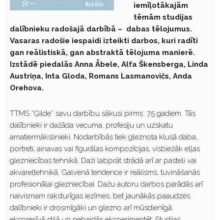
iemīļotākajām
tēmām studijas
dalībnieku radošajā darbībā – dabas tēlojumus.
Vasaras radošie iespaidi izteikti darbos, kuri radīti
gan reālistiskā, gan abstraktā tēlojuma manierē.
Izstādē piedalās Anna Ābele, Alfa Škensberga, Linda
Austriņa, Inta Gloda, Romans Lasmanovičs, Anda
Orehova.
TTMS “Ģilde” savu darbību sākusi pirms 75 gadiem. Tās
dalībnieki ir dažāda vecuma, profesiju un uzskatu
amatiermākslinieki. Nodarbībās tiek gleznota klusā daba,
portreti, ainavas vai figurālas kompozīcijas, visbiežāk eļļas
glezniecības tehnikā. Daži labprāt strādā arī ar pasteli vai
akvareļtehnikā. Galvenā tendence ir reālisms, tuvināšanās
profesionālai glezniecībai. Dažu autoru darbos parādās arī
naivismam raksturīgas iezīmes, bet jaunākās paaudzes
dalībnieki ir drosmīgāki un glezno arī mūsdienīgā,
ekspresīvā stilā un nebaidās eksperimentēt. Studijas