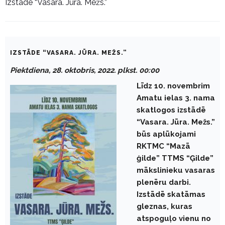
Izstāde “Vasara. Jūra. Mežs.”
IZSTĀDE “VASARA. JŪRA. MEŽS.”
Piektdiena, 28. oktobris, 2022. plkst. 00:00
Līdz 10. novembrim
Amatu ielas 3. nama
skatlogos izstādē
“Vasara. Jūra. Mežs.”
būs aplūkojami
RKTMC “Mazā
ģilde” TTMS “Ģilde”
mākslinieku vasaras
plenēru darbi.
Izstādē skatāmas
gleznas, kuras
atspoguļo vienu no