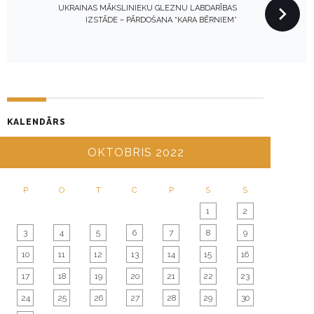
N
UKRAINAS MĀKSLINIEKU GLEZNU LABDARĪBAS
IZSTĀDE – PĀRDOŠANA “KARA BĒRNIEM”
A
V
I
G
A
T
KALENDĀRS
I
OKTOBRIS 2022
O
N
P
O
T
C
P
S
S
1
2
3
4
5
6
7
8
9
10
11
12
13
14
15
16
17
18
19
20
21
22
23
24
25
26
27
28
29
30