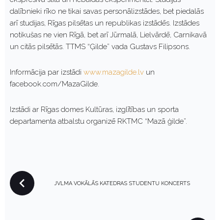
dalībnieki rīko ne tikai savas personālizstādes, bet piedalās
arī studijas, Rīgas pilsētas un republikas izstādēs. Izstādes
notikušas ne vien Rīgā, bet arī Jūrmalā, Lielvārdē, Carnikavā
un citās pilsētās. TTMS “Ģilde” vada Gustavs Filipsons.
Informācija par izstādi
www.mazagilde.lv
un
facebook.com/MazaGilde.
Izstādi ar Rīgas domes Kultūras, izglītības un sporta
departamenta atbalstu organizē RKTMC “Mazā ģilde”.
P
JVLMA VOKĀLĀS KATEDRAS STUDENTU KONCERTS
O
S
T