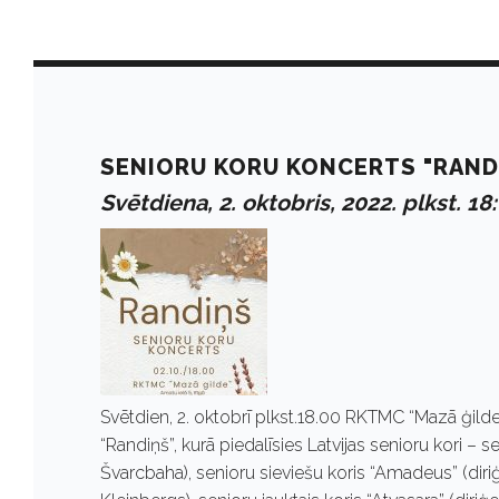
D
a
SENIORU KORU KONCERTS "RAND
Svētdiena, 2. oktobris, 2022. plkst. 18
y
:
O
Svētdien, 2. oktobrī plkst.18.00 RKTMC “Mazā ģilde” 
k
“Randiņš”, kurā piedalīsies Latvijas senioru kori – s
Švarcbaha), senioru sieviešu koris “Amadeus” (diri