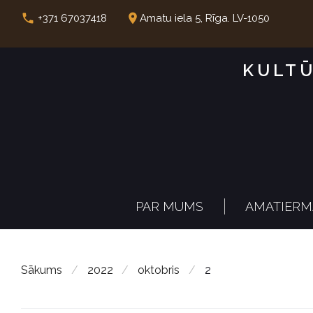
S
call
place
+371 67037418
Amatu iela 5, Rīga. LV-1050
k
i
KULTŪ
p
t
o
c
o
n
PAR MUMS
AMATIERM
t
e
n
Sākums
/
2022
/
oktobris
/
2
t