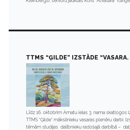
t
Kleinbergs), senioru jauktais koris “Atvasara” (diri
o
b
r
TTMS “ĢILDE” IZSTĀDE “VASARA. 
i
s
2
Līdz 16. oktobrim Amatu ielas 3. nama skatlogos i
TTMS “Ģilde” mākslinieku vasaras plenēru darbi. I
tēmām studijas dalībnieku radošajā darbībā – dabas 