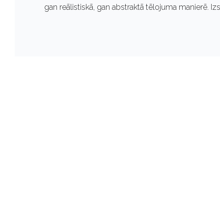
,
gan reālistiskā, gan abstraktā tēlojuma manierē. I
2
0
2
2