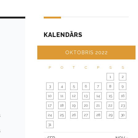
KALENDĀRS
OKTOBRIS 2022
P
O
T
C
P
S
S
1
2
3
4
5
6
7
8
9
10
11
12
13
14
15
16
17
18
19
20
21
22
23
s
24
25
26
27
28
29
30
31
s