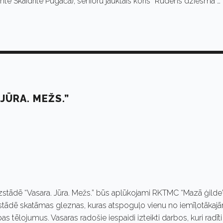
ģente Skaidrīte Pugača), senioru jauktais koris “Rudens dziesma”…
JŪRA. MEŽS.”
zstādē “Vasara. Jūra. Mežs.” būs aplūkojami RKTMC “Mazā ģilde
zstādē skatāmas gleznas, kuras atspoguļo vienu no iemīļotākaj
tēlojumus. Vasaras radošie iespaidi izteikti darbos, kuri radīti