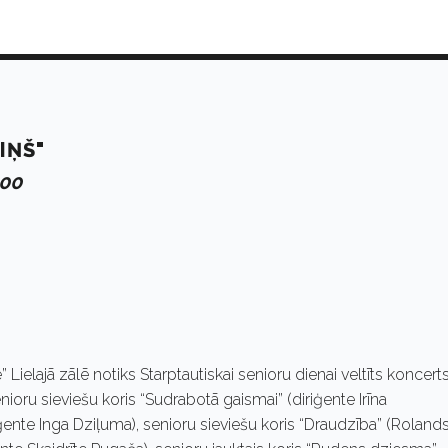
IŅŠ"
:00
Lielajā zālē notiks Starptautiskai senioru dienai veltīts koncert
enioru sieviešu koris “Sudrabotā gaismai” (diriģente Irīna
ģente Inga Dziļuma), senioru sieviešu koris “Draudzība” (Roland