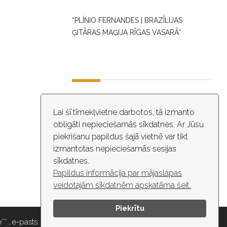
“PLÍNIO FERNANDES | BRAZĪLIJAS
ĢITĀRAS MAĢIJA RĪGAS VASARĀ”
DARBA LAIKS
Lai šī tīmekļvietne darbotos, tā izmanto
obligāti nepieciešamās sīkdatnes. Ar Jūsu
10:00 - 18:30
piekrišanu papildus šajā vietnē var tikt
izmantotas nepieciešamās sesijas
ĒKĀ NOTIEK VIDEO NOVĒROŠANA
sīkdatnes.
Papildus informācija par mājaslapas
veidotajām sīkdatnēm apskatāma šeit.
Piekrītu
” , e-pasts: maza.gilde@riga.lv, tālr: 67037418