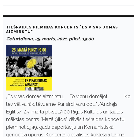
D
a
TIEŠRAIDES PIEMIŅAS KONCERTS "ES VISAS DOMAS
y
AIZMIRSTU"
:
Ceturtdiena, 25. marts, 2021. plkst. 19:00
M
a
r
t
s
2
5
,
2
0
2
„Es visas domas aizmirstu, To vienu domājot: Ko
1
tev vēl vairāk, tēvzeme, Par sirdi varu dot..” /Andrejs
Eglītis/ 25. martā plkst. 19.00 Rīgas Kultūras un tautas
mākslas centrs “Mazā Ģilde” dāvās tiešraides koncertu,
pieminot 1949. gada deportāciju un Komunistiskā
genocīda upurus. Koncertā piedalīsies koklētāja Laima