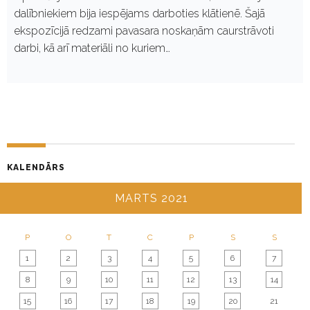
dalībniekiem bija iespējams darboties klātienē. Šajā
ekspozīcijā redzami pavasara noskaņām caurstrāvoti
darbi, kā arī materiāli no kuriem…
KALENDĀRS
MARTS 2021
P
O
T
C
P
S
S
1
2
3
4
5
6
7
8
9
10
11
12
13
14
15
16
17
18
19
20
21