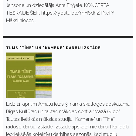
Jansone un dziedātāja Anta Eņģele. KONCERTA
TIEŠRAIDE ŠEIT: https://youtu.be/mH6dhZTNdfY
Mākslinieces…
TLMS "TĪNE" UN "KAMENE" DARBU IZSTĀDE
Līdz 11. aprīlim Amatu ielas 3. nama skatlogos apskatāma
Rīgas Kultūras un tautas mākslas centra “Mazā Ģilde”
Tautas lietišķās mākslas studiju “Kamene” un “Tīne”
radošo darbu izstāde. Izstādē apskatāmie darbi tika radīti
iepriekšējās kolektīvu darbības sezonās, kad studiju