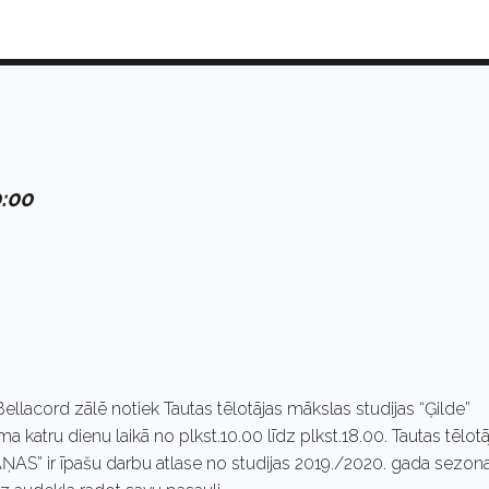
0:00
ellacord zālē notiek Tautas tēlotājas mākslas studijas “Ģilde”
katru dienu laikā no plkst.10.00 līdz plkst.18.00. Tautas tēlotā
ŅAS” ir īpašu darbu atlase no studijas 2019./2020. gada sezona