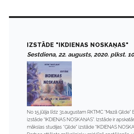
D
a
IZSTĀDE "IKDIENAS NOSKAŅAS"
Sestdiena, 22. augusts, 2020. plkst. 1
y
:
A
No 15.jūlija līdz 31.augustam RKTMC “Mazā Ģilde” B
u
izstāde “IKDIENAS NOSKAŅAS”. Izstāde ir apskatāma 
mākslas studijas “Ģilde” izstāde “IKDIENAS NOSKA