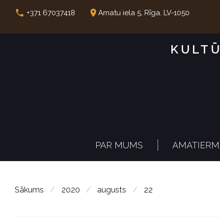
S
call
place
+371 67037418
Amatu iela 5, Rīga. LV-1050
k
i
KULTŪ
p
t
o
c
o
n
PAR MUMS
AMATIERM
t
e
n
Sākums
/
2020
/
augusts
/
22
t