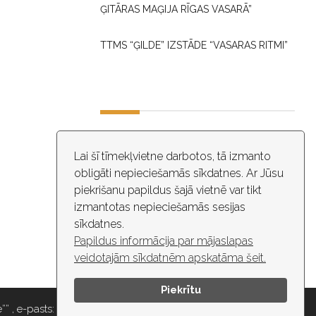
ĢITĀRAS MAĢIJA RĪGAS VASARĀ”
TTMS “ĢILDE” IZSTĀDE “VASARAS RITMI”
DARBA LAIKS
Lai šī tīmekļvietne darbotos, tā izmanto
obligāti nepieciešamās sīkdatnes. Ar Jūsu
10:00 - 18:30
piekrišanu papildus šajā vietnē var tikt
izmantotas nepieciešamās sesijas
ĒKĀ NOTIEK VIDEO NOVĒROŠANA
sīkdatnes.
Papildus informācija par mājaslapas
veidotajām sīkdatnēm apskatāma šeit.
Piekrītu
” , e-pasts: maza.gilde@riga.lv, tālr: 67037418