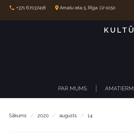
S
call
place
+371 67037418
Amatu iela 5, Rīga. LV-1050
k
i
KULTŪ
p
t
o
c
o
n
PAR MUMS
AMATIERM
t
e
n
Sākums
/
2020
/
augusts
/
14
t