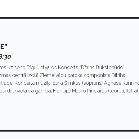
E”
8:30
jums uz seno Rīgu” ietvaros Koncerts “Dītrihs Bukstehūde”
mmas centrā izcilā Ziemeļvācu baroka komponista Dītriha
iļrade. Koncerta mūziķi: Elīna Šimkus (soprāns) Agnese Kanniņ
urdat (viola da gamba, Francija) Mauro Pinciaroli (teorba, Itālija)