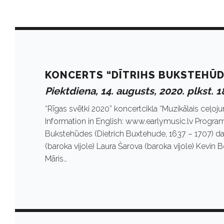
D
a
KONCERTS “DĪTRIHS BUKSTEHŪD
Piektdiena, 14. augusts, 2020. plkst. 1
y
“Rīgas svētki 2020” koncertcikla “Muzikālais ceļo
Information in English: www.earlymusic.lv Progra
:
Bukstehūdes (Dietrich Buxtehude, 1637 – 1707) da
(baroka vijole) Laura Šarova (baroka vijole) Kevin Bo
Māris…
A
u