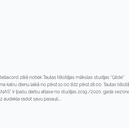
ellacord zālē notiek Tautas tēlotājas mākslas studijas “Ģilde”
katru dienu laikā no plkst.10.00 līdz plkst.18.00. Tautas tēlotā
ŅAS” ir īpašu darbu atlase no studijas 2019./2020. gada sezona
z audekla radot savu pasauli,…