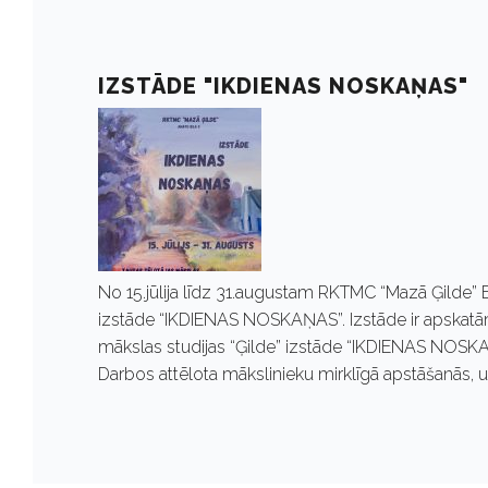
2
0
IZSTĀDE "IKDIENAS NOSKAŅAS"
2
0
No 15.jūlija līdz 31.augustam RKTMC “Mazā Ģilde” B
izstāde “IKDIENAS NOSKAŅAS”. Izstāde ir apskatāma 
mākslas studijas “Ģilde” izstāde “IKDIENAS NOSKA
Darbos attēlota mākslinieku mirklīgā apstāšanās, u