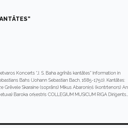
KANTĀTES”
etvaros Koncerts “J. S. Baha agrīnās kantātes” Information in
bastians Bahs (Johann Sebastian Bach, 1685-1750). Kantātes:
 Grēvele Skaraine (soprāns) Mikus Abaroniņš (kontrtenors) An
, Lietuva) Baroka orķestris COLLEGIUM MUSICUM RIGA Diriģents