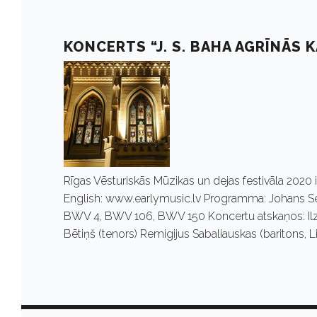
g
u
KONCERTS “J. S. BAHA AGRĪNĀS 
s
t
1
Rīgas Vēsturiskās Mūzikas un dejas festivāla 2020 i
English: www.earlymusic.lv Programma: Johans Se
BWV 4, BWV 106, BWV 150 Koncertu atskaņos: Ilze
4
Bētiņš (tenors) Remigijus Sabaliauskas (baritons
,