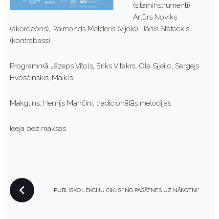
(sitaminstrumenti),
Artūrs Noviks
(akordeons), Raimonds Melderis (vijole), Jānis Stafeckis
(kontrabass)
Programmā Jāzeps Vītols, Eriks Vitakrs, Ola Gjeilo, Sergejs
Hvosčinskis, Maikls
Makglins, Henrijs Mančini, tradicionālās melodijas
Ieeja bez maksas
P
PUBLISKO LEKCIJU CIKLS “NO PAGĀTNES UZ NĀKOTNI”
O
S