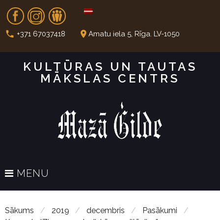
S
Fb
In
Dr
k
i
call
place
+371 67037418
Amatu iela 5, Rīga. LV-1050
p
t
KULTŪRAS UN TAUTAS
o
MĀKSLAS CENTRS
c
o
n
t
e
n
t
MENU
Sākums
/
2019
/
decembris
/
Pasākumi
/