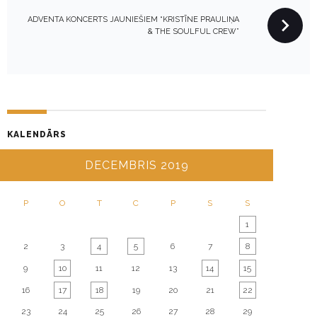
T
N
ADVENTA KONCERTS JAUNIEŠIEM “KRISTĪNE PRAULIŅA
& THE SOULFUL CREW”
A
V
I
G
A
T
KALENDĀRS
I
DECEMBRIS 2019
O
N
P
O
T
C
P
S
S
1
2
3
4
5
6
7
8
9
10
11
12
13
14
15
16
17
18
19
20
21
22
23
24
25
26
27
28
29