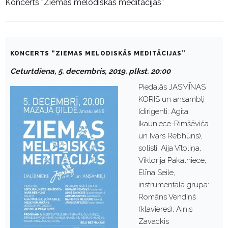
Koncerts “Ziemas melodiskās meditācijas”
KONCERTS “ZIEMAS MELODISKĀS MEDITĀCIJAS”
Ceturtdiena, 5. decembris, 2019. plkst. 20:00
Piedalās JASMĪNAS
KORIS un ansambļi
(diriģenti: Agita
Ikauniece-Rimšēviča
un Ivars Rebhūns),
solisti: Aija Vītoliņa,
Viktorija Pakalniece,
Elīna Seile,
instrumentālā grupa:
Romāns Vendiņš
(klavieres), Ainis
Zavackis