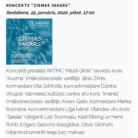
KONCERTS “ZIEMAS VAKARS”
Sestdiena, 25. janvāris, 2020. plkst. 17:00
Koncertā piedalās RKTMC “Mazā Ģilde” sieviešu koris
“Ausma” (mākslinieciskais vadītājs Jānis Zirnis,
kormeistare Vita Grīnhofa, koncertmeistare Dzintra
Vīcupe), Valmieras kultūras centra vīru koris “Imanta”
(mākslinieciskais vadītājs Aivars Gailis, kormeistare Marika
Rolmane, koncertmeistare Līga Īvāne), Vīlandes vīru koris
“Sakala” (diriģenti Liisi Toomsalu, Kadi Ritsing un Henri
Roht), Edgars Galzons (basģitāra), Dāvis Grīnhofs
(sitaminstrumenti) Ieeja bez maksas