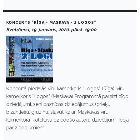
KONCERTS "RĪGA + MASKAVA = 2 LOGOS"
Svētdiena, 19. janvāris, 2020. plkst. 19:00
Koncertā piedalās vīru kamerkoris “Logos” (Rīga), vīru
kamerkoris “Logos” (Maskava) Programmā pareizticīgo
dziedājumi, seni baznīcas dziedājumus (grieķu,
bizantiešu, gruzīnu, slāvu), kā arī Maskavas vīru
kamerkora kolektīvā dziedošo autoru dziedājumi. Ieeja
par ziedojumiem