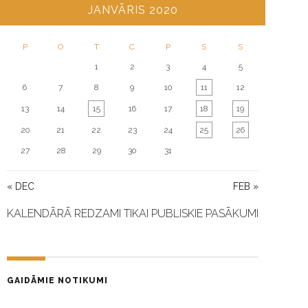
JANVĀRIS 2020
P
O
T
C
P
S
S
1
2
3
4
5
6
7
8
9
10
11
12
13
14
15
16
17
18
19
20
21
22
23
24
25
26
27
28
29
30
31
« DEC
FEB »
KALENDĀRĀ REDZAMI TIKAI PUBLISKIE PASĀKUMI
GAIDĀMIE NOTIKUMI