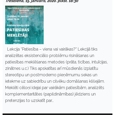
Trešdiena, 15. janvāris, 2020. plkst. 18:30
Lekcija “Patiesība – viena vai vairākas?” Lekcijā tiks
analizētas eksistenciālo problēmu risināšanas un
patiesības meklēšanas metodes (prāta, ticības, intuīcijas,
zinātnes u.c.) Tiks apskatītas arī mūsdienās izplatītu
stereotipu un postmoderno pieņēmumu sekas un
ietekme uz sabiedrību un cilvēku domāšanas klišejām.
Meklēti cēloņi idejai par vairākām patiesībām, analizēts
komplementaritātes (papildināmības) jēdziens un
pretenzijas to uzskatīt par…