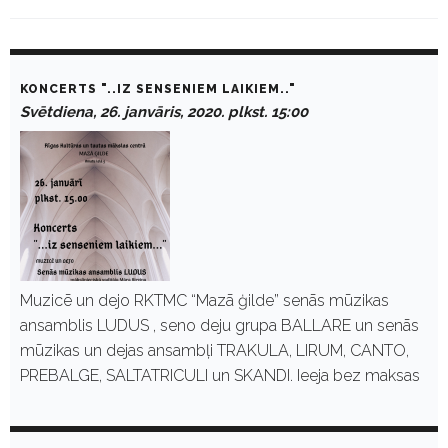
M
o
KONCERTS "..IZ SENSENIEM LAIKIEM.."
n
Svētdiena, 26. janvāris, 2020. plkst. 15:00
t
h
:
J
a
n
v
ā
r
i
s
Muzicē un dejo RKTMC “Mazā ģilde” senās mūzikas
2
ansamblis LUDUS , seno deju grupa BALLARE un senās
0
2
mūzikas un dejas ansambļi TRAKULA, LIRUM, CANTO,
0
PREBALGE, SALTATRICULI un SKANDI. Ieeja bez maksas