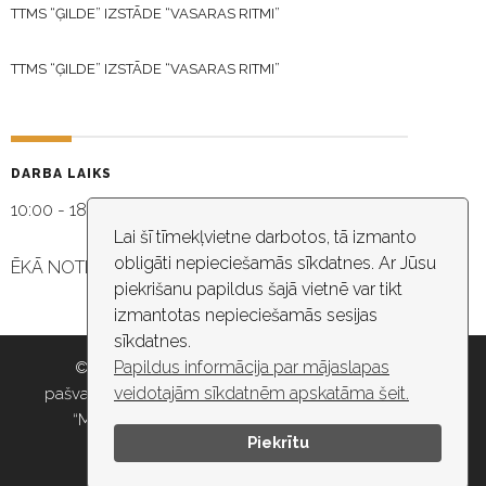
TTMS “ĢILDE” IZSTĀDE “VASARAS RITMI”
TTMS “ĢILDE” IZSTĀDE “VASARAS RITMI”
DARBA LAIKS
10:00 - 18:30
Lai šī tīmekļvietne darbotos, tā izmanto
obligāti nepieciešamās sīkdatnes. Ar Jūsu
ĒKĀ NOTIEK VIDEO NOVĒROŠANA
piekrišanu papildus šajā vietnē var tikt
izmantotas nepieciešamās sesijas
sīkdatnes.
Papildus informācija par mājaslapas
© 2026 Rīgas pašvaldība, Rīgas valstspilsētas
veidotajām sīkdatnēm apskatāma šeit.
pašvaldības iestāde “Kultūras un tautas mākslas centrs
“Mazā Ģilde”” , e-pasts: maza.gilde@riga.lv, tālr:
Piekrītu
67037418