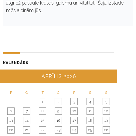
atgriež pasaulē krāsas, gaismu un vitalitāti. Šajā izstādē
mēs aicinām jūs…
KALENDĀRS
APRĪLIS 2026
P
O
T
C
P
S
S
1
2
3
4
5
6
7
8
9
10
11
12
13
14
15
16
17
18
19
20
21
22
23
24
25
26