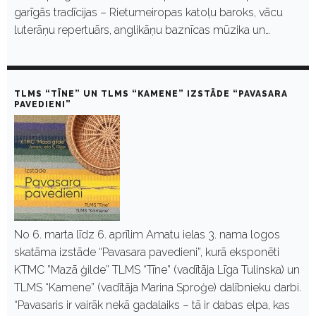
garīgās tradīcijas – Rietumeiropas katoļu baroks, vācu
luterāņu repertuārs, anglikāņu baznīcas mūzika un…
TLMS “TĪNE” UN TLMS “KAMENE” IZSTĀDE “PAVASARA
PAVEDIENI”
No 6. marta līdz 6. aprīlim Amatu ielas 3. nama logos
skatāma izstāde “Pavasara pavedieni”, kurā eksponēti
KTMC ”Mazā ģilde” TLMS “Tīne” (vadītāja Līga Tulinska) un
TLMS “Kamene” (vadītāja Marina Sproģe) dalībnieku darbi.
“Pavasaris ir vairāk nekā gadalaiks – tā ir dabas elpa, kas