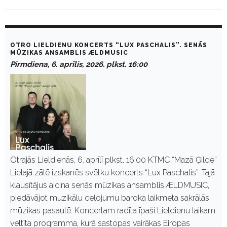
D
a
OTRO LIELDIENU KONCERTS “LUX PASCHALIS”. SENĀS
y
MŪZIKAS ANSAMBLIS ÆLDMUSIC
:
Pirmdiena, 6. aprīlis, 2026. plkst. 16:00
A
p
r
ī
l
i
s
6
,
2
0
Otrajās Lieldienās, 6. aprīlī plkst. 16.00 KTMC “Mazā Ģilde”
2
Lielajā zālē izskanēs svētku koncerts “Lux Paschalis”. Tajā
6
klausītājus aicina senās mūzikas ansamblis ÆLDMUSIC,
piedāvājot muzikālu ceļojumu baroka laikmeta sakrālās
mūzikas pasaulē. Koncertam radīta īpaši Lieldienu laikam
veltīta programma, kurā sastopas vairākas Eiropas