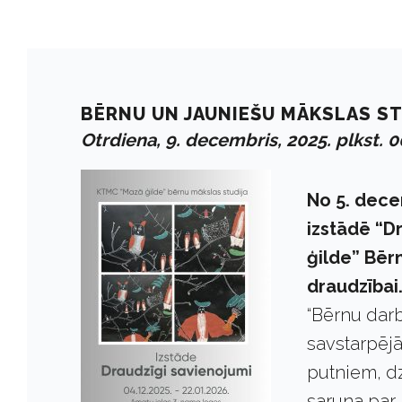
BĒRNU UN JAUNIEŠU MĀKSLAS ST
Otrdiena, 9. decembris, 2025. plkst. 0
No 5. dece
izstādē “D
ģilde” Bērn
draudzībai
“Bērnu darb
savstarpējā
putniem, d
saruna par