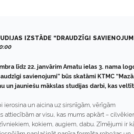
UDIJAS IZSTĀDE “DRAUDZĪGI SAVIENOJUM
0:00
mbra līdz 22. janvārim Amatu ielas 3. nama log
raudzīgi savienojumi” būs skatāmi KTMC “Mazā
u un jauniešu mākslas studijas darbi, kas veltīt
.
i ierosina un aicina uz sirsnīgām, vērīgām
s attiecībām ar visu, kas mums apkārt – cilvēkie
zīvniekiem, kokiem, augiem, dabu. Zīmējumi ir k
 iespējām paplašināt papīra formāta robežas un