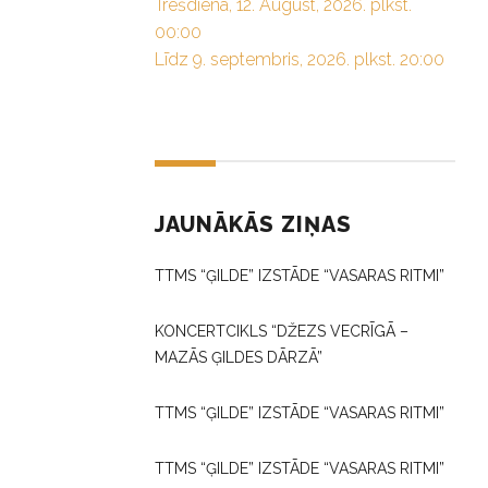
Trešdiena, 12. August, 2026. plkst.
00:00
Līdz 9. septembris, 2026. plkst. 20:00
JAUNĀKĀS ZIŅAS
TTMS “ĢILDE” IZSTĀDE “VASARAS RITMI”
KONCERTCIKLS “DŽEZS VECRĪGĀ –
MAZĀS ĢILDES DĀRZĀ”
TTMS “ĢILDE” IZSTĀDE “VASARAS RITMI”
TTMS “ĢILDE” IZSTĀDE “VASARAS RITMI”