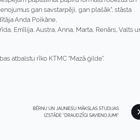
enojumus gan savstarpēji, gan plašāk”, stāsta
dītāja Anda Poikāne,
rīda, Emīlija, Austra, Anna, Marta, Renārs, Valts u
ības atbalstu rīko KTMC “Mazā ģilde”.
BĒRNU UN JAUNIEŠU MĀKSLAS STUDIJAS
IZSTĀDE “DRAUDZĪGI SAVIENOJUMI”