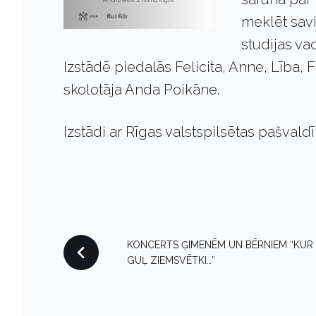
meklēt savi
studijas va
Izstādē piedalās Felicita, Anne, Lība, F
skolotāja Anda Poikāne.
Izstādi ar Rīgas valstspilsētas pašvald
P
KONCERTS ĢIMENĒM UN BĒRNIEM “KUR
GUĻ ZIEMSVĒTKI…”
O
S