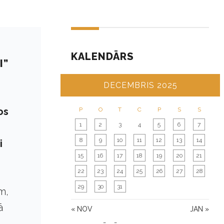
KALENDĀRS
I”
DECEMBRIS 2025
os
P
O
T
C
P
S
S
1
2
3
4
5
6
7
8
9
10
11
12
13
14
i
15
16
17
18
19
20
21
22
23
24
25
26
27
28
29
30
31
m,
ā
« NOV
JAN »