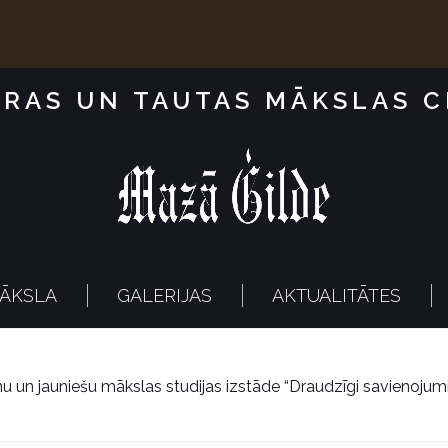
RAS UN TAUTAS MĀKSLAS 
ĀKSLA
GALERIJAS
AKTUALITĀTES
u un jauniešu mākslas studijas izstāde “Draudzīgi savienojum