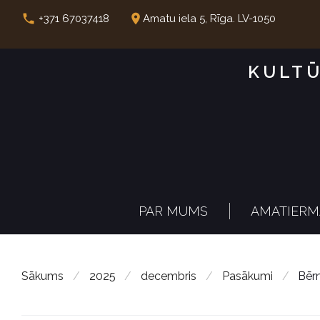
S
call
place
+371 67037418
Amatu iela 5, Rīga. LV-1050
k
i
KULTŪ
p
t
o
c
o
n
PAR MUMS
AMATIERM
t
e
n
Sākums
/
2025
/
decembris
/
Pasākumi
/
Bērn
t