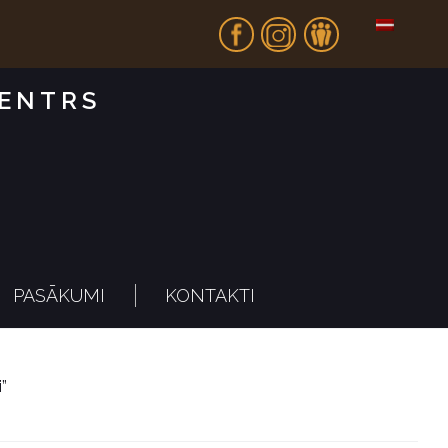
Fb
In
Dr
CENTRS
PASĀKUMI
KONTAKTI
i”