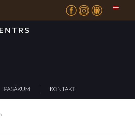
Fb
In
Dr
CENTRS
PASĀKUMI
KONTAKTI
i”