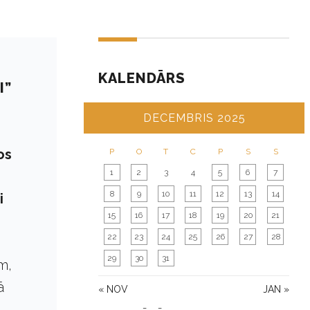
KALENDĀRS
I”
DECEMBRIS 2025
os
P
O
T
C
P
S
S
1
2
3
4
5
6
7
8
9
10
11
12
13
14
i
15
16
17
18
19
20
21
22
23
24
25
26
27
28
29
30
31
m,
ā
« NOV
JAN »