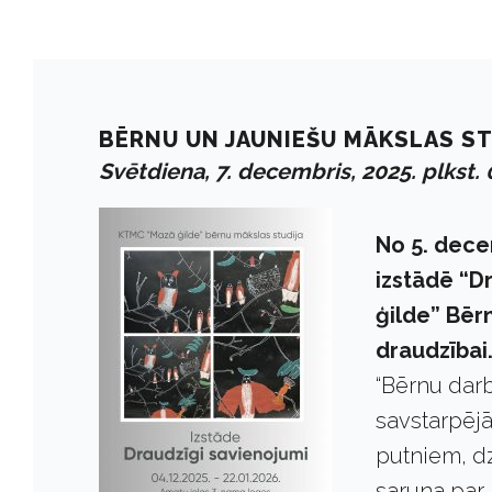
BĒRNU UN JAUNIEŠU MĀKSLAS ST
Svētdiena, 7. decembris, 2025. plkst. 
No 5. dece
izstādē “D
ģilde” Bērn
draudzībai
“Bērnu darb
savstarpējā
putniem, d
saruna par