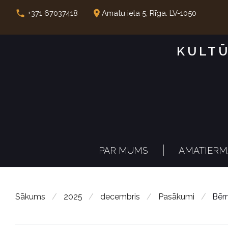
S
call
place
+371 67037418
Amatu iela 5, Rīga. LV-1050
k
i
KULTŪ
p
t
o
c
o
n
PAR MUMS
AMATIERM
t
e
n
Sākums
/
2025
/
decembris
/
Pasākumi
/
Bērn
t