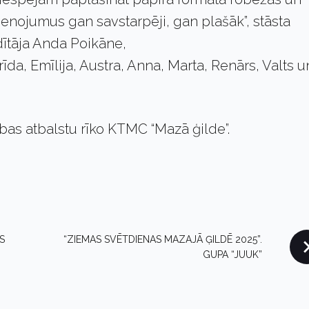
enojumus gan savstarpēji, gan plašāk”, stāsta
dītāja Anda Poikāne,
rīda, Emīlija, Austra, Anna, Marta, Renārs, Valts u
ības atbalstu rīko KTMC “Mazā ģilde”.
S
“ZIEMAS SVĒTDIENAS MAZAJĀ ĢILDĒ 2025”.
GUPA “JUUK”