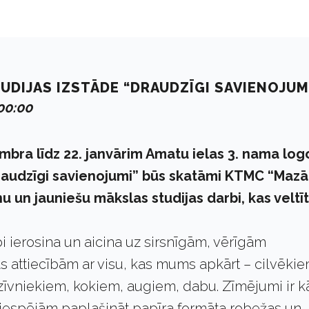
UDIJAS IZSTĀDE “DRAUDZĪGI SAVIENOJUM
00:00
mbra līdz 22. janvārim Amatu ielas 3. nama log
raudzīgi savienojumi” būs skatāmi KTMC “Mazā
u un jauniešu mākslas studijas darbi, kas veltīt
.
i ierosina un aicina uz sirsnīgām, vērīgām
s attiecībām ar visu, kas mums apkārt – cilvēkie
zīvniekiem, kokiem, augiem, dabu. Zīmējumi ir k
 iespējām paplašināt papīra formāta robežas un