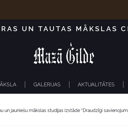
RAS UN TAUTAS MĀKSLAS 
ĀKSLA
GALERIJAS
AKTUALITĀTES
u un jauniešu mākslas studijas izstāde “Draudzīgi savienojum