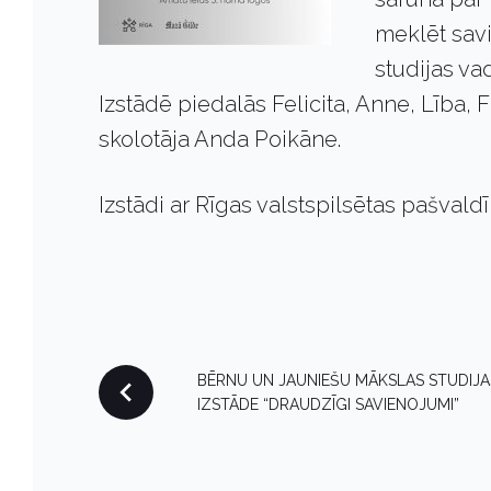
meklēt savi
studijas va
Izstādē piedalās Felicita, Anne, Lība, F
skolotāja Anda Poikāne.
Izstādi ar Rīgas valstspilsētas pašvald
P
BĒRNU UN JAUNIEŠU MĀKSLAS STUDIJA
IZSTĀDE “DRAUDZĪGI SAVIENOJUMI”
O
S