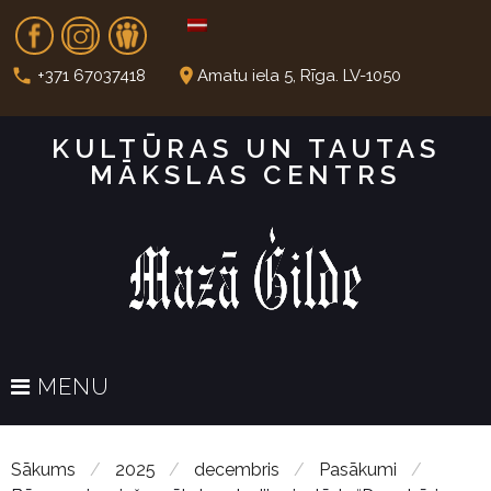
S
Fb
In
Dr
k
i
call
place
+371 67037418
Amatu iela 5, Rīga. LV-1050
p
t
KULTŪRAS UN TAUTAS
o
MĀKSLAS CENTRS
c
o
n
t
e
n
t
MENU
Sākums
/
2025
/
decembris
/
Pasākumi
/