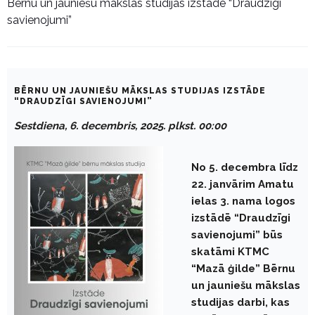
Bērnu un jauniešu mākslas studijas izstāde “Draudzīgi
savienojumi”
BĒRNU UN JAUNIEŠU MĀKSLAS STUDIJAS IZSTĀDE
“DRAUDZĪGI SAVIENOJUMI”
Sestdiena, 6. decembris, 2025. plkst. 00:00
No 5. decembra līdz
22. janvārim Amatu
ielas 3. nama logos
izstādē “Draudzīgi
savienojumi” būs
skatāmi KTMC
“Mazā ģilde” Bērnu
un jauniešu mākslas
studijas darbi, kas