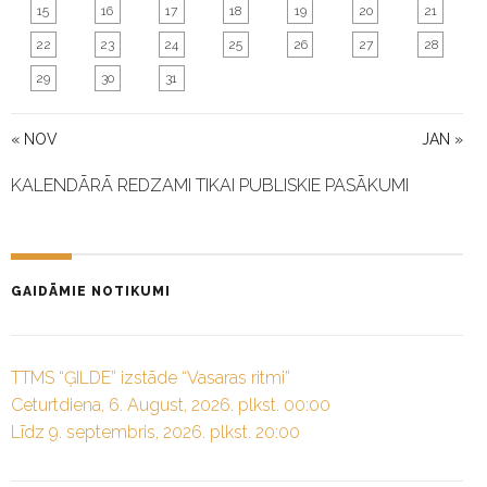
15
16
17
18
19
20
21
22
23
24
25
26
27
28
29
30
31
« NOV
JAN »
KALENDĀRĀ REDZAMI TIKAI PUBLISKIE PASĀKUMI
GAIDĀMIE NOTIKUMI
TTMS “ĢILDE” izstāde “Vasaras ritmi”
Ceturtdiena, 6. August, 2026. plkst. 00:00
Līdz 9. septembris, 2026. plkst. 20:00