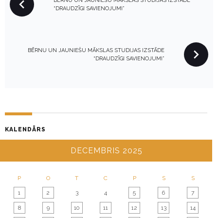
BĒRNU UN JAUNIEŠU MĀKSLAS STUDIJAS IZSTĀDE
O
“DRAUDZĪGI SAVIENOJUMI”
S
T
N
BĒRNU UN JAUNIEŠU MĀKSLAS STUDIJAS IZSTĀDE
A
“DRAUDZĪGI SAVIENOJUMI”
V
I
G
A
T
KALENDĀRS
I
O
DECEMBRIS 2025
N
P
O
T
C
P
S
S
1
2
3
4
5
6
7
8
9
10
11
12
13
14