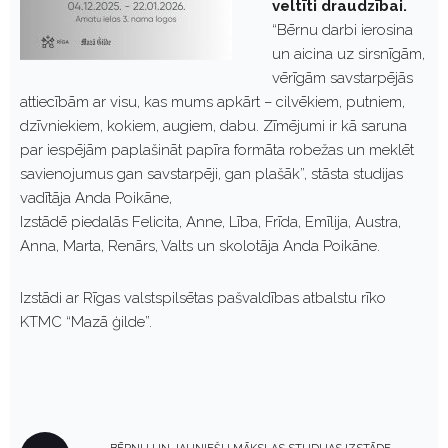
veltīti draudzībai.
“Bērnu darbi ierosina
un aicina uz sirsnīgām,
vērīgām savstarpējās
attiecībām ar visu, kas mums apkārt – cilvēkiem, putniem,
dzīvniekiem, kokiem, augiem, dabu. Zīmējumi ir kā saruna
par iespējām paplašināt papīra formāta robežas un meklēt
savienojumus gan savstarpēji, gan plašāk”, stāsta studijas
vadītāja Anda Poikāne,
Izstādē piedalās Felicita, Anne, Lība, Frīda, Emīlija, Austra,
Anna, Marta, Renārs, Valts un skolotāja Anda Poikāne.
Izstādi ar Rīgas valstspilsētas pašvaldības atbalstu rīko
KTMC “Mazā ģilde”.
P