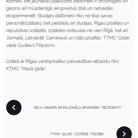
iezīmes, bet jaunākās paaudzes dalībnieki ir drosmīgāki un
glezno arī mūsdienīgā, ekspresīvā stilā un nebaidās
eksperimentēt. Studijas dalībnieki rīko ne tikai savas
personālizstādes, bet piedalās arī studijas, Rīgas pilsētas un
republikas izstādēs. Izstādes notikušas ne vien Rīgā, bet arī
Jūrmalā, Lielvārdē, Carnikavā un citās pilsētās. TTMS “Ģilde”
vada Gustavs Filipsons.
Izstādi ar Rīgas valstspilsētas pašvaldības atbalstu rīko
KTMC “Mazā ģilde”.
P
DEJU VAKARS AR MUZIKĀLO APVIENĪBU “REZIDENTI”
O
S
T
N
TTMS “ĢILDE” IZSTĀDE “TIECĪBA”