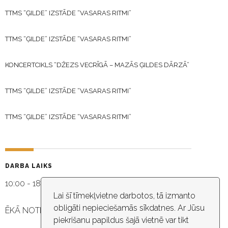
TTMS “ĢILDE” IZSTĀDE “VASARAS RITMI”
TTMS “ĢILDE” IZSTĀDE “VASARAS RITMI”
KONCERTCIKLS “DŽEZS VECRĪGĀ – MAZĀS ĢILDES DĀRZĀ”
TTMS “ĢILDE” IZSTĀDE “VASARAS RITMI”
TTMS “ĢILDE” IZSTĀDE “VASARAS RITMI”
DARBA LAIKS
10:00 - 18:30
Lai šī tīmekļvietne darbotos, tā izmanto
obligāti nepieciešamās sīkdatnes. Ar Jūsu
ĒKĀ NOTIEK VIDEO NOVĒROŠANA
piekrišanu papildus šajā vietnē var tikt