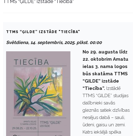
TTMS “ĢILDE” izstāde “Tiecība”
TTMS “ĢILDE” IZSTĀDE "TIECĪBA"
Svētdiena, 14. septembris, 2025. plkst. 00:00
No 29. augusta līdz
22. oktobrim Amatu
ielas 3. nama logos
būs skatāma TTMS
“GILDE” izstāde
“Tiecība”.
Izstādē
TTMS “GILDE” studijas
dalībnieki savās
gleznās satiek dzīvības
nesējus dabā – sauli,
ūdeni, gaisu un zemi.
Katrs iekšējā spēka