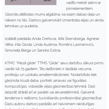
vadīts meklē saikni ar
pirmelementiem.
Gleznās attēlotais mums atgādina, ka esam dabas daļa un
nākam no tās. Darbos galvenokārt izmantotas eļļas un akrila
tehnikas uz audekla.
Izstādē piedalās Anda Orehova, Alfa Škensberga, Agnese
Vētra, Inta Gloda, Linda Austriņa, Romāns Ļasmanivičs,
Simoneta Berga un Sandra Dzilna.
KTMC “Mazā ģilde” TTMS “Ģilde” savu darbību sākusi pirms
vairāk kā 75 gadiem. Tās dalībnieki ir dažāda vecuma,
profesiju un uzskatu amatiermākslinieki. Nodarbībās tiek
gleznota klusā daba, portreti, ainavas vai figurālas
kompozīcijas, visbiežāk eļļas glezniecības tehnikā. Daži
labprāt strādā arī ar pasteli vai akvareļtehnikā. Galvenā
tendence ir reālisms, tuvināšanās profesionālai glezniecībai.
Dažu autoru darbos parādās arī naivismam raksturīgas