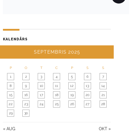
A
V
I
G
A
KALENDĀRS
T
I
SEPTEMBRIS 2025
O
N
P
O
T
C
P
S
S
1
2
3
4
5
6
7
8
9
10
11
12
13
14
15
16
17
18
19
20
21
22
23
24
25
26
27
28
29
30
« AUG
OKT »