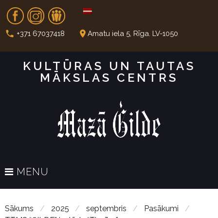
S
Fb
In
Dr
k
i
call
place
+371 67037418
Amatu iela 5, Rīga. LV-1050
p
t
KULTŪRAS UN TAUTAS
o
MĀKSLAS CENTRS
c
o
n
t
e
n
t
MENU
Sākums
/
2025
/
septembris
/
Pasākumi
/